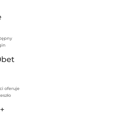
e
stępny
gin
0bet
ci oferuje
eszło
 +