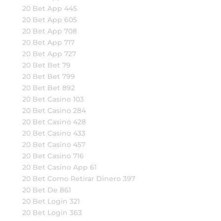
20 Bet App 445
20 Bet App 605
20 Bet App 708
20 Bet App 717
20 Bet App 727
20 Bet Bet 79
20 Bet Bet 799
20 Bet Bet 892
20 Bet Casino 103
20 Bet Casino 284
20 Bet Casino 428
20 Bet Casino 433
20 Bet Casino 457
20 Bet Casino 716
20 Bet Casino App 61
20 Bet Como Retirar Dinero 397
20 Bet De 861
20 Bet Login 321
20 Bet Login 363