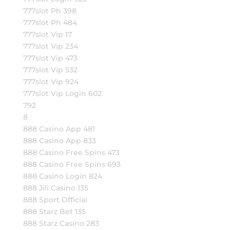
777slot Ph 398
777slot Ph 484
777slot Vip 17
777slot Vip 234
777slot Vip 473
777slot Vip 532
777slot Vip 924
777slot Vip Login 602
792
8
888 Casino App 481
888 Casino App 833
888 Casino Free Spins 473
888 Casino Free Spins 693
888 Casino Login 824
888 Jili Casino 135
888 Sport Official
888 Starz Bet 135
888 Starz Casino 283