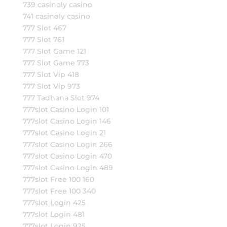
739 casinoly casino
741 casinoly casino
777 Slot 467
777 Slot 761
777 Slot Game 121
777 Slot Game 773
777 Slot Vip 418
777 Slot Vip 973
777 Tadhana Slot 974
777slot Casino Login 101
777slot Casino Login 146
777slot Casino Login 21
777slot Casino Login 266
777slot Casino Login 470
777slot Casino Login 489
777slot Free 100 160
777slot Free 100 340
777slot Login 425
777slot Login 481
777slot Login 925