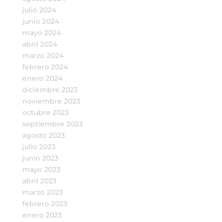
julio 2024
junio 2024
mayo 2024
abril 2024
marzo 2024
febrero 2024
enero 2024
diciembre 2023
noviembre 2023
octubre 2023
septiembre 2023
agosto 2023
julio 2023
junio 2023
mayo 2023
abril 2023
marzo 2023
febrero 2023
enero 2023