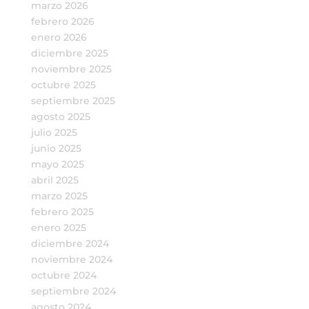
marzo 2026
febrero 2026
enero 2026
diciembre 2025
noviembre 2025
octubre 2025
septiembre 2025
agosto 2025
julio 2025
junio 2025
mayo 2025
abril 2025
marzo 2025
febrero 2025
enero 2025
diciembre 2024
noviembre 2024
octubre 2024
septiembre 2024
agosto 2024