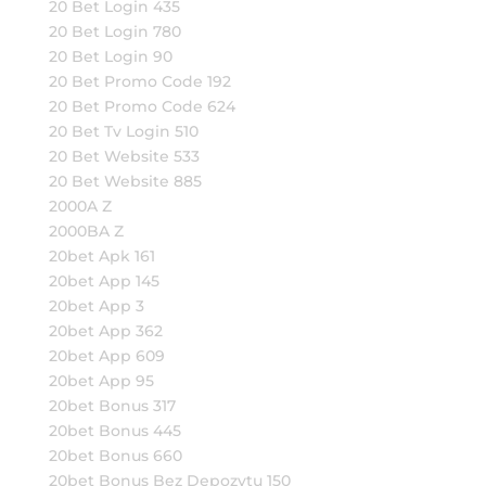
20 Bet Login 435
20 Bet Login 780
20 Bet Login 90
20 Bet Promo Code 192
20 Bet Promo Code 624
20 Bet Tv Login 510
20 Bet Website 533
20 Bet Website 885
2000A Z
2000BA Z
20bet Apk 161
20bet App 145
20bet App 3
20bet App 362
20bet App 609
20bet App 95
20bet Bonus 317
20bet Bonus 445
20bet Bonus 660
20bet Bonus Bez Depozytu 150