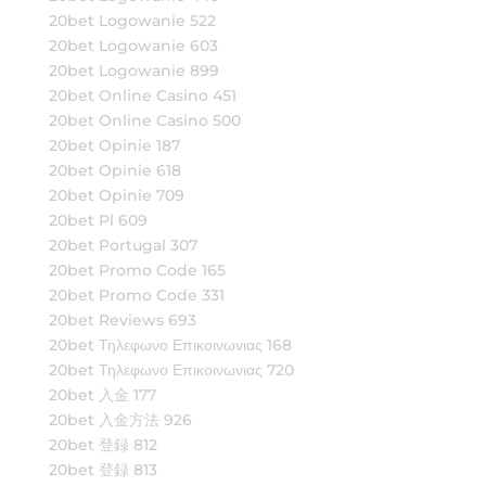
20bet Logowanie 522
20bet Logowanie 603
20bet Logowanie 899
20bet Online Casino 451
20bet Online Casino 500
20bet Opinie 187
20bet Opinie 618
20bet Opinie 709
20bet Pl 609
20bet Portugal 307
20bet Promo Code 165
20bet Promo Code 331
20bet Reviews 693
20bet Τηλεφωνο Επικοινωνιας 168
20bet Τηλεφωνο Επικοινωνιας 720
20bet 入金 177
20bet 入金方法 926
20bet 登録 812
20bet 登録 813