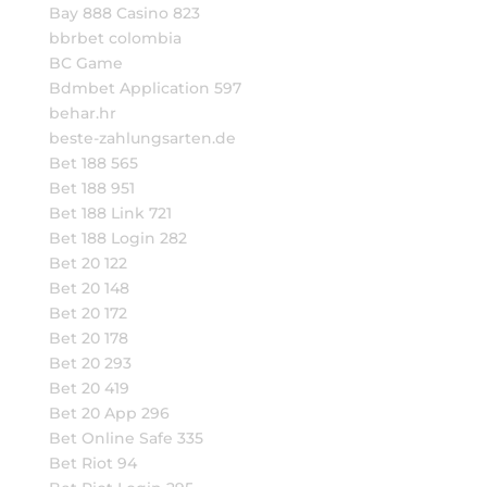
Bay 888 Casino 823
bbrbet colombia
BC Game
Bdmbet Application 597
behar.hr
beste-zahlungsarten.de
Bet 188 565
Bet 188 951
Bet 188 Link 721
Bet 188 Login 282
Bet 20 122
Bet 20 148
Bet 20 172
Bet 20 178
Bet 20 293
Bet 20 419
Bet 20 App 296
Bet Online Safe 335
Bet Riot 94