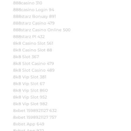
888casino 310
888casino Login 94
888starz Bonusy 891
888starz Casino 479
888starz Casino Online 500
888starz Pl 432
8k8 Casino Slot 561
8k8 Casino Slot 88
8k8 Slot 367
8k8 Slot Casino 479
8k8 Slot Casino 489
8k8 Vip Slot 381
8k8 Vip Slot 67
8k8 Vip Slot 860
8k8 Vip Slot 952
8k8 Vip Slot 982
8xbet 1598921127 632
8xbet 1598921127 757
8xbet App 649
8xbet App 922