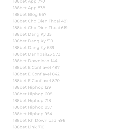
188bet App 770
188bet App 838
188bet Blog 667
188bet Cho Dien Thoai 481
188bet Cho Dien Thoai 619
188bet Dang Ky 35
188bet Dang Ky 519
188bet Dang Ky 639
188bet Danhbai123 972
188bet Download 144
188bet E Confiavel 497
188bet E Confiavel 842
188bet E Confiavel 870
188bet Hiphop 129
188bet Hiphop 608
188bet Hiphop 718
188bet Hiphop 857
188bet Hiphop 954
188bet Kh Download 496
188bet Link 710