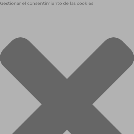
Gestionar el consentimiento de las cookies