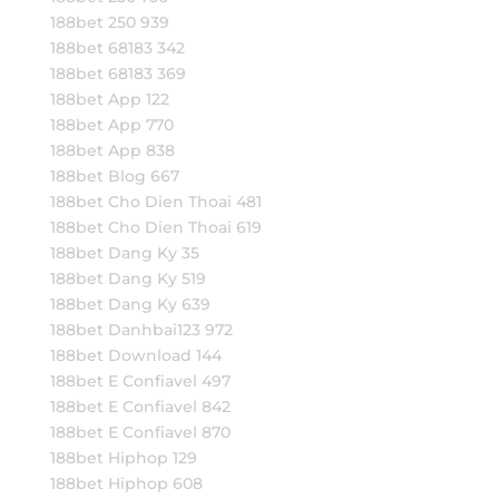
188bet 250 939
188bet 68183 342
188bet 68183 369
188bet App 122
188bet App 770
188bet App 838
188bet Blog 667
188bet Cho Dien Thoai 481
188bet Cho Dien Thoai 619
188bet Dang Ky 35
188bet Dang Ky 519
188bet Dang Ky 639
188bet Danhbai123 972
188bet Download 144
188bet E Confiavel 497
188bet E Confiavel 842
188bet E Confiavel 870
188bet Hiphop 129
188bet Hiphop 608