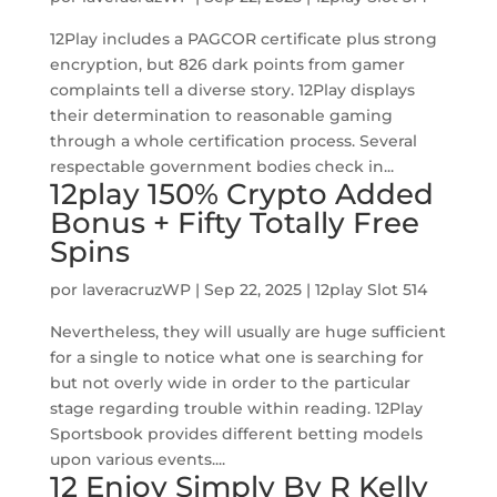
12Play includes a PAGCOR certificate plus strong
encryption, but 826 dark points from gamer
complaints tell a diverse story. 12Play displays
their determination to reasonable gaming
through a whole certification process. Several
respectable government bodies check in...
12play 150% Crypto Added
Bonus + Fifty Totally Free
Spins
por
laveracruzWP
|
Sep 22, 2025
|
12play Slot 514
Nevertheless, they will usually are huge sufficient
for a single to notice what one is searching for
but not overly wide in order to the particular
stage regarding trouble within reading. 12Play
Sportsbook provides different betting models
upon various events....
12 Enjoy Simply By R Kelly