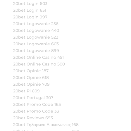
20bet Login 603
20bet Login 651
20bet Login 997
20bet Logowanie 256
20bet Logowanie 440
20bet Logowanie 522
20bet Logowanie 603
20bet Logowanie 899
20bet Online Casino 451
20bet Online Casino 500
20bet Opinie 187
20bet Opinie 618
20bet Opinie 709
20bet Pl 609
20bet Portugal 307
20bet Promo Code 165
20bet Promo Code 331
20bet Reviews 693
20bet Τηλεφωνο Επικοινωνιας 168