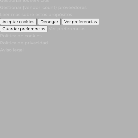
Gestionar los servicios
Gestionar {vendor_count} proveedores
Leer más sobre estos propósitos
Aceptar cookies
Denegar
Ver preferencias
Ver preferencias
Guardar preferencias
Política de cookies
Política de privacidad
Aviso legal