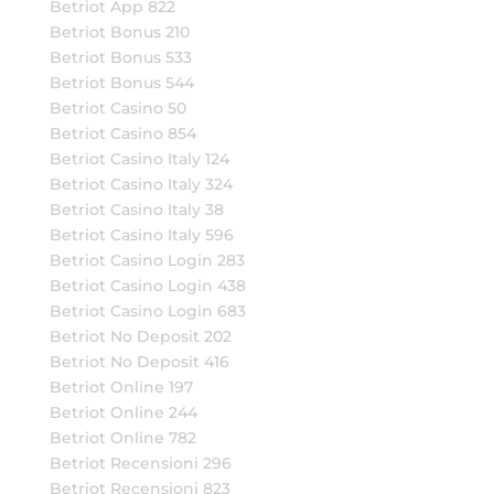
Betriot App 822
Betriot Bonus 210
Betriot Bonus 533
Betriot Bonus 544
Betriot Casino 50
Betriot Casino 854
Betriot Casino Italy 124
Betriot Casino Italy 324
Betriot Casino Italy 38
Betriot Casino Italy 596
Betriot Casino Login 283
Betriot Casino Login 438
Betriot Casino Login 683
Betriot No Deposit 202
Betriot No Deposit 416
Betriot Online 197
Betriot Online 244
Betriot Online 782
Betriot Recensioni 296
Betriot Recensioni 823