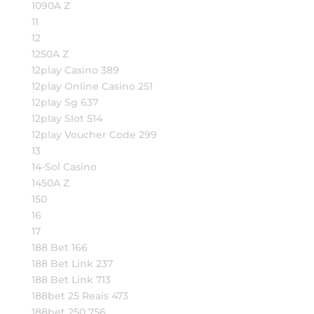
1090A Z
11
12
1250A Z
12play Casino 389
12play Online Casino 251
12play Sg 637
12play Slot 514
12play Voucher Code 299
13
14-Sol Casino
1450A Z
150
16
17
188 Bet 166
188 Bet Link 237
188 Bet Link 713
188bet 25 Reais 473
188bet 250 756