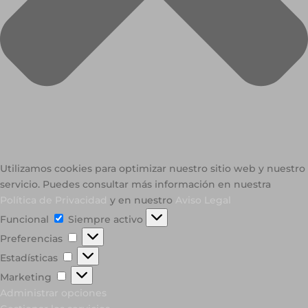
Utilizamos cookies para optimizar nuestro sitio web y nuestro
servicio. Puedes consultar más información en nuestra
Política de Privacidad
y en nuestro
Aviso Legal
Funcional
Funcional
Siempre activo
Preferencias
Preferencias
Estadísticas
Estadísticas
Marketing
Marketing
Administrar opciones