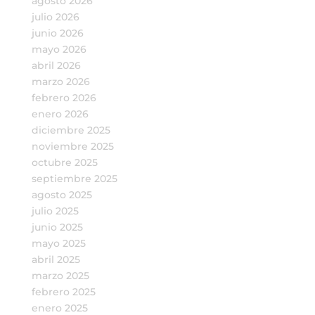
agosto 2026
julio 2026
junio 2026
mayo 2026
abril 2026
marzo 2026
febrero 2026
enero 2026
diciembre 2025
noviembre 2025
octubre 2025
septiembre 2025
agosto 2025
julio 2025
junio 2025
mayo 2025
abril 2025
marzo 2025
febrero 2025
enero 2025