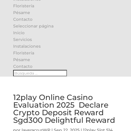
Floristería
Pésame
Contacto
Seleccionar página
Inicio
Servicios
Instalaciones
Floristería
Pésame
Contacto
12play Online Casino
Evaluation 2025 ️ Declare
Crypto Deposit Reward
Sgd300 Delightful Reward
por
laveracruzWP
|
Sep 22, 2025
|
12play Slot 514