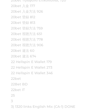
20bet Τηλεφωνο Επικοινωνιας 720
20bet 入金 177
20bet 入金方法 926
20bet 登録 812
20bet 登録 813
20bet 登録方法 759
20bet 視聴方法 651
20bet 視聴方法 778
20bet 視聴方法 906
20bet 違法 60
20bet 違法 674
22 Hellspin E Wallet 179
22 Hellspin E Wallet 273
22 Hellspin E Wallet 346
22bet
22Bet BD
22bet IT
25
3
3) 1320 links English Mix (CA-1) DONE