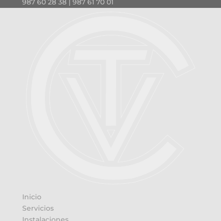
987 60 28 38 | 987 61 70 01
Inicio
Servicios
Instalaciones