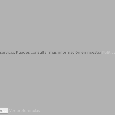
o servicio. Puedes consultar más información en nuestra
Polític
Ver preferencias
cias