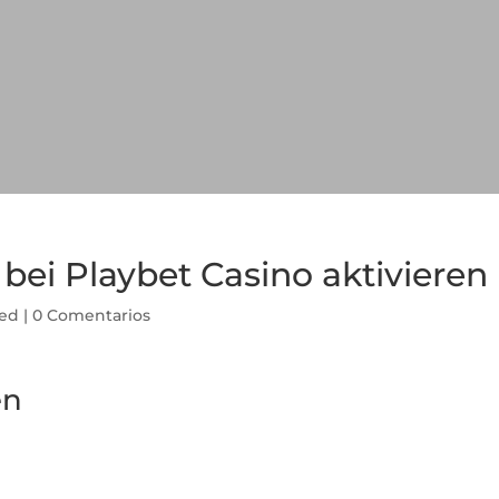
bei Playbet Casino aktivieren
zed
|
0 Comentarios
en