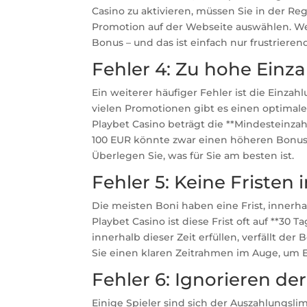
Casino zu aktivieren, müssen Sie in der R
Promotion auf der Webseite auswählen. We
Bonus – und das ist einfach nur frustrieren
Fehler 4: Zu hohe Einz
Ein weiterer häufiger Fehler ist die Einza
vielen Promotionen gibt es einen optimale
Playbet Casino beträgt die **Mindesteinzah
100 EUR könnte zwar einen höheren Bonus b
Überlegen Sie, was für Sie am besten ist.
Fehler 5: Keine Fristen 
Die meisten Boni haben eine Frist, innerh
Playbet Casino ist diese Frist oft auf **30
innerhalb dieser Zeit erfüllen, verfällt d
Sie einen klaren Zeitrahmen im Auge, um
Fehler 6: Ignorieren de
Einige Spieler sind sich der Auszahlungslim