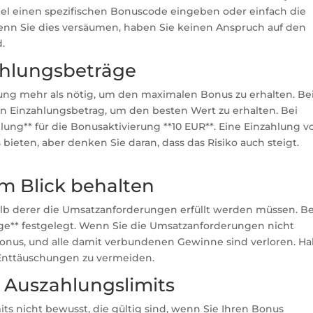
egel einen spezifischen Bonuscode eingeben oder einfach die
nn Sie dies versäumen, haben Sie keinen Anspruch auf den
d.
ahlungsbeträge
hlung mehr als nötig, um den maximalen Bonus zu erhalten. Be
n Einzahlungsbetrag, um den besten Wert zu erhalten. Bei
lung** für die Bonusaktivierung **10 EUR**. Eine Einzahlung v
ieten, aber denken Sie daran, dass das Risiko auch steigt.
im Blick behalten
alb derer die Umsatzanforderungen erfüllt werden müssen. Be
 Tage** festgelegt. Wenn Sie die Umsatzanforderungen nicht
er Bonus, und alle damit verbundenen Gewinne sind verloren. Ha
 Enttäuschungen zu vermeiden.
r Auszahlungslimits
its nicht bewusst, die gültig sind, wenn Sie Ihren Bonus