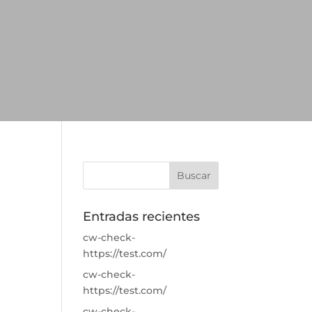
Entradas recientes
cw-check-
https://test.com/
cw-check-
https://test.com/
cw-check-