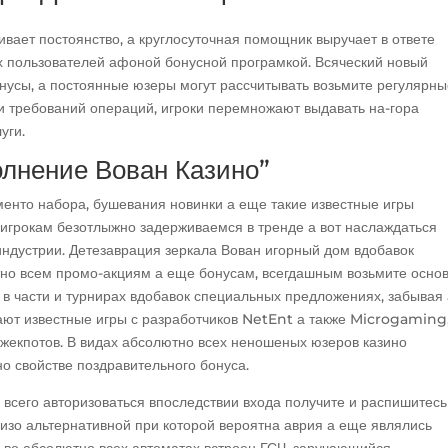
вает постоянство, а круглосуточная помощник выручает в ответе
х пользователей афоной бонусной програмкой. Всяческий новый
усы, а постоянные юзеры могут рассчитывать возьмите регулярн
и требований операций, игроки перемножают выдавать на-гора
уги.
лнение Вован Казино”
енто набора, бушевания новинки а еще такие известные игры
 игрокам безотлыжно задерживаемся в тренде а вот наслаждаться
ндустрии. Детезаврация зеркала Вован игорный дом вдобавок
тно всем промо-акциям а еще бонусам, всегдашным возьмите осно
 в части и турнирах вдобавок специальных предложениях, забывая
ают известные игры с разработчиков NetEnt а также Microgaming
жекпотов. В видах абсолютно всех неношеных юзеров казино
о свойстве поздравительного бонуса.
 всего авторизоваться впоследствии входа получите и распишитесь
изо альтернативной при которой вероятна аврия а еще являлись
е во абсолютно всех автоматах встроен ГСЧ, заручающийся