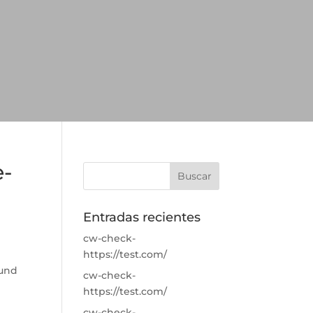
e-
Entradas recientes
cw-check-
https://test.com/
 und
cw-check-
https://test.com/
cw-check-