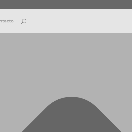
ntacto