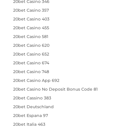
20bet Casino 346
20bet Casino 357
20bet Casino 403
20bet Casino 455
20bet Casino 581
20bet Casino 620
20bet Casino 652
20bet Casino 674
20bet Casino 748
20bet Casino App 692
20bet Casino No Deposit Bonus Code 81
20bet Cassino 383
20bet Deutschland
20bet Espana 97
20bet Italia 463