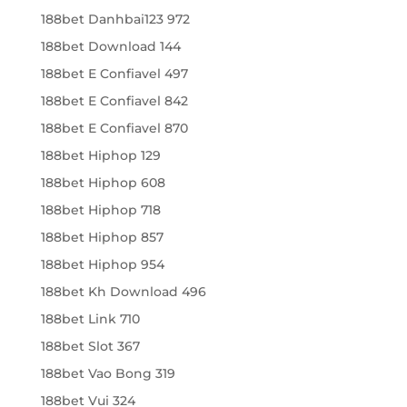
188bet Danhbai123 972
188bet Download 144
188bet E Confiavel 497
188bet E Confiavel 842
188bet E Confiavel 870
188bet Hiphop 129
188bet Hiphop 608
188bet Hiphop 718
188bet Hiphop 857
188bet Hiphop 954
188bet Kh Download 496
188bet Link 710
188bet Slot 367
188bet Vao Bong 319
188bet Vui 324