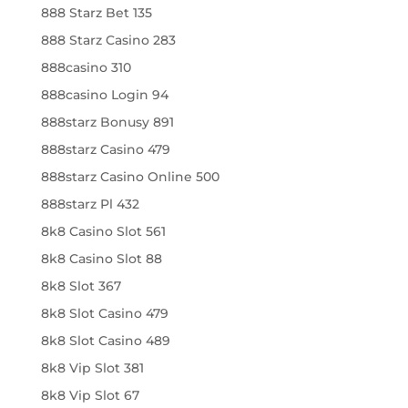
888 Starz Bet 135
888 Starz Casino 283
888casino 310
888casino Login 94
888starz Bonusy 891
888starz Casino 479
888starz Casino Online 500
888starz Pl 432
8k8 Casino Slot 561
8k8 Casino Slot 88
8k8 Slot 367
8k8 Slot Casino 479
8k8 Slot Casino 489
8k8 Vip Slot 381
8k8 Vip Slot 67