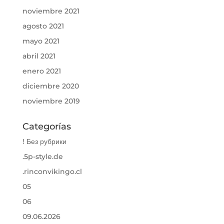
noviembre 2021
agosto 2021
mayo 2021
abril 2021
enero 2021
diciembre 2020
noviembre 2019
Categorías
! Без рубрики
.5p-style.de
.rinconvikingo.cl
05
06
09.06.2026