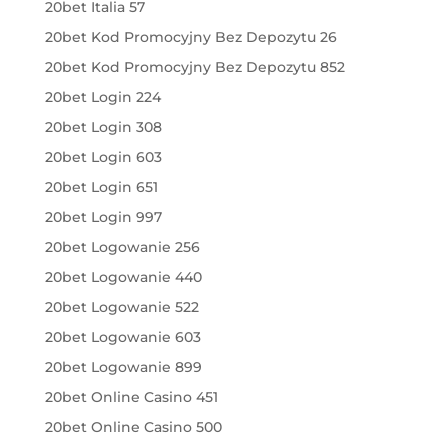
20bet Italia 57
20bet Kod Promocyjny Bez Depozytu 26
20bet Kod Promocyjny Bez Depozytu 852
20bet Login 224
20bet Login 308
20bet Login 603
20bet Login 651
20bet Login 997
20bet Logowanie 256
20bet Logowanie 440
20bet Logowanie 522
20bet Logowanie 603
20bet Logowanie 899
20bet Online Casino 451
20bet Online Casino 500