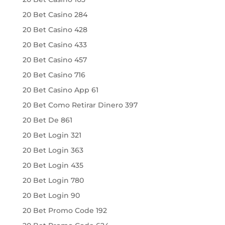
20 Bet Casino 284
20 Bet Casino 428
20 Bet Casino 433
20 Bet Casino 457
20 Bet Casino 716
20 Bet Casino App 61
20 Bet Como Retirar Dinero 397
20 Bet De 861
20 Bet Login 321
20 Bet Login 363
20 Bet Login 435
20 Bet Login 780
20 Bet Login 90
20 Bet Promo Code 192