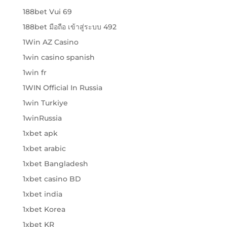
188bet Vui 69
188bet มือถือ เข้าสู่ระบบ 492
1Win AZ Casino
1win casino spanish
1win fr
1WIN Official In Russia
1win Turkiye
1winRussia
1xbet apk
1xbet arabic
1xbet Bangladesh
1xbet casino BD
1xbet india
1xbet Korea
1xbet KR