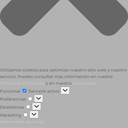
Utilizamos cookies para optimizar nuestro sitio web y nuestro
servicio. Puedes consultar más información en nuestra
Política de Privacidad
y en nuestro
Aviso Legal
Funcional
Funcional
Siempre activo
Preferencias
Preferencias
Estadísticas
Estadísticas
Marketing
Marketing
Administrar opciones