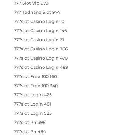
777 Slot Vip 973
777 Tadhana Slot 974
777slot Casino Login 101
777slot Casino Login 146
777slot Casino Login 21
777slot Casino Login 266
777slot Casino Login 470
777slot Casino Login 489
777slot Free 100 160
777slot Free 100 340
777slot Login 425
777slot Login 481
777slot Login 925
777slot Ph 398
777slot Ph 484