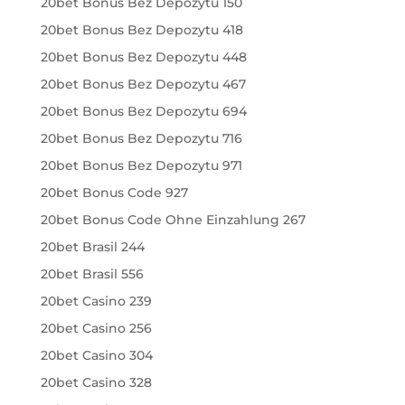
20bet Bonus Bez Depozytu 150
20bet Bonus Bez Depozytu 418
20bet Bonus Bez Depozytu 448
20bet Bonus Bez Depozytu 467
20bet Bonus Bez Depozytu 694
20bet Bonus Bez Depozytu 716
20bet Bonus Bez Depozytu 971
20bet Bonus Code 927
20bet Bonus Code Ohne Einzahlung 267
20bet Brasil 244
20bet Brasil 556
20bet Casino 239
20bet Casino 256
20bet Casino 304
20bet Casino 328