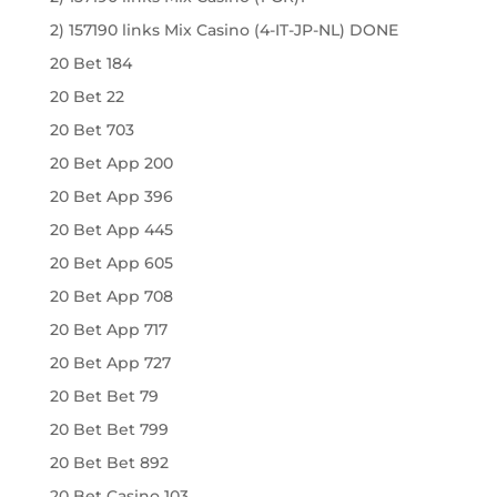
2) 157190 links Mix Casino (4-IT-JP-NL) DONE
20 Bet 184
20 Bet 22
20 Bet 703
20 Bet App 200
20 Bet App 396
20 Bet App 445
20 Bet App 605
20 Bet App 708
20 Bet App 717
20 Bet App 727
20 Bet Bet 79
20 Bet Bet 799
20 Bet Bet 892
20 Bet Casino 103