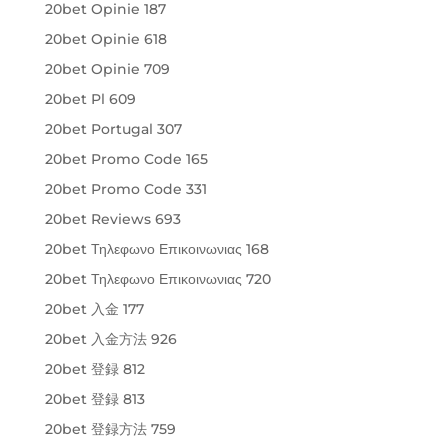
20bet Opinie 187
20bet Opinie 618
20bet Opinie 709
20bet Pl 609
20bet Portugal 307
20bet Promo Code 165
20bet Promo Code 331
20bet Reviews 693
20bet Τηλεφωνο Επικοινωνιας 168
20bet Τηλεφωνο Επικοινωνιας 720
20bet 入金 177
20bet 入金方法 926
20bet 登録 812
20bet 登録 813
20bet 登録方法 759