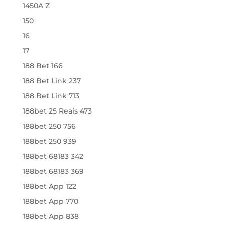
1450A Z
150
16
17
188 Bet 166
188 Bet Link 237
188 Bet Link 713
188bet 25 Reais 473
188bet 250 756
188bet 250 939
188bet 68183 342
188bet 68183 369
188bet App 122
188bet App 770
188bet App 838