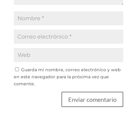
Guarda mi nombre, correo electrónico y web
en este navegador para la próxima vez que
comente.