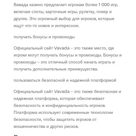
Вавада казино предлагает игрокам более 1 000 игр,
включая слоты, карточные игры, рулетку, покер и
другие. Это огромный выбор для игроков, которые
ищут что-то новое и интересное.
получать бонусы и промокоды
Официальный сайт Vavada – это также место, где
игроки могут получать бонусы и промокоды. Бонусы и
промокоды – это отличный способ начать играть и
получить дополнительные преимущества.
пользоваться безопасной и надежной платформой
Официальный сайт Vavada – это также безопасная и
надежная платформа, которая обеспечивает
безопасность и конфиденциальность игроков.
Платформа использует современные технологии
безопасности, чтобы защитить игроков от
мошенничества и других рисков.