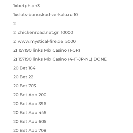
1xbetph.ph3
1xslots-bonuskod-zerkalo.ru 10
2
2_chickenroad.net.gr_10000
2_www.mystical-fire.de_5000
2) 157190 links Mix Casino (1-GR)1
2) 157190 links Mix Casino (4-IT-JP-NL) DONE
20 Bet 184
20 Bet 22
20 Bet 703
20 Bet App 200
20 Bet App 396
20 Bet App 445
20 Bet App 605
20 Bet App 708