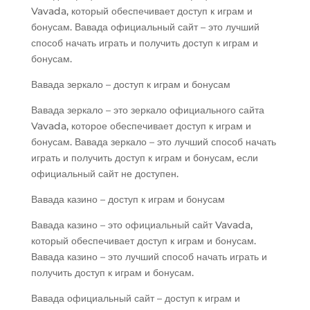
Vavada, который обеспечивает доступ к играм и
бонусам. Вавада официальный сайт – это лучший
способ начать играть и получить доступ к играм и
бонусам.
Вавада зеркало – доступ к играм и бонусам
Вавада зеркало – это зеркало официального сайта
Vavada, которое обеспечивает доступ к играм и
бонусам. Вавада зеркало – это лучший способ начать
играть и получить доступ к играм и бонусам, если
официальный сайт не доступен.
Вавада казино – доступ к играм и бонусам
Вавада казино – это официальный сайт Vavada,
который обеспечивает доступ к играм и бонусам.
Вавада казино – это лучший способ начать играть и
получить доступ к играм и бонусам.
Вавада официальный сайт – доступ к играм и