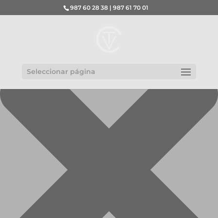
Gestionar el consentimiento de las cookies
987 60 28 38 | 987 61 70 01
Seleccionar página