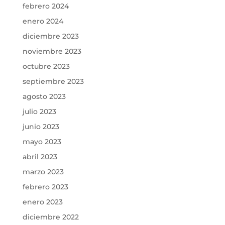
febrero 2024
enero 2024
diciembre 2023
noviembre 2023
octubre 2023
septiembre 2023
agosto 2023
julio 2023
junio 2023
mayo 2023
abril 2023
marzo 2023
febrero 2023
enero 2023
diciembre 2022