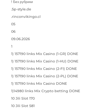
! Без рубрики
.5p-style.de
.rinconvikingo.cl
05
06
09.06.2026
1
1) 157190 links Mix Casino (1-GR) DONE
1) 157190 links Mix Casino (1-HU) DONE
1) 157190 links Mix Casino (2-FI) DONE
1) 157190 links Mix Casino (2-PL) DONE
1) 157190 links Mix Casino DONE
1)14980 links Mix Crypto betting DONE
10 Jili Slot 170
10 Jili Slot 581