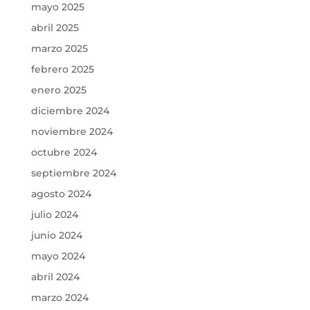
mayo 2025
abril 2025
marzo 2025
febrero 2025
enero 2025
diciembre 2024
noviembre 2024
octubre 2024
septiembre 2024
agosto 2024
julio 2024
junio 2024
mayo 2024
abril 2024
marzo 2024