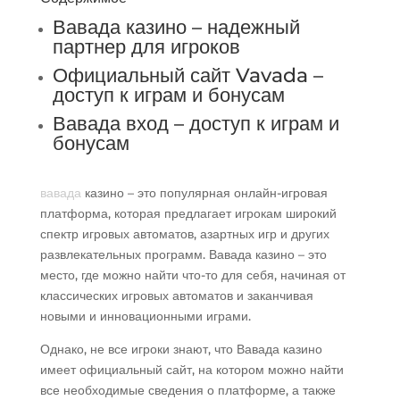
Вавада казино – надежный
партнер для игроков
Официальный сайт Vavada –
доступ к играм и бонусам
Вавада вход – доступ к играм и
бонусам
вавада
казино – это популярная онлайн-игровая
платформа, которая предлагает игрокам широкий
спектр игровых автоматов, азартных игр и других
развлекательных программ. Вавада казино – это
место, где можно найти что-то для себя, начиная от
классических игровых автоматов и заканчивая
новыми и инновационными играми.
Однако, не все игроки знают, что Вавада казино
имеет официальный сайт, на котором можно найти
все необходимые сведения о платформе, а также