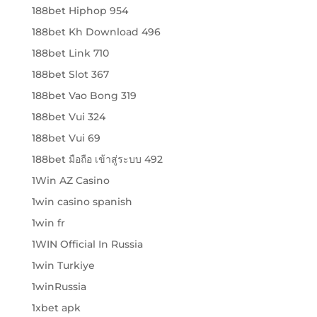
188bet Hiphop 954
188bet Kh Download 496
188bet Link 710
188bet Slot 367
188bet Vao Bong 319
188bet Vui 324
188bet Vui 69
188bet มือถือ เข้าสู่ระบบ 492
1Win AZ Casino
1win casino spanish
1win fr
1WIN Official In Russia
1win Turkiye
1winRussia
1xbet apk