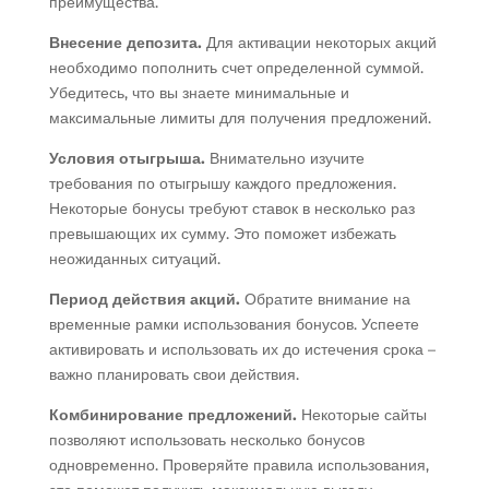
преимущества.
Внесение депозита.
Для активации некоторых акций
необходимо пополнить счет определенной суммой.
Убедитесь, что вы знаете минимальные и
максимальные лимиты для получения предложений.
Условия отыгрыша.
Внимательно изучите
требования по отыгрышу каждого предложения.
Некоторые бонусы требуют ставок в несколько раз
превышающих их сумму. Это поможет избежать
неожиданных ситуаций.
Период действия акций.
Обратите внимание на
временные рамки использования бонусов. Успеете
активировать и использовать их до истечения срока –
важно планировать свои действия.
Комбинирование предложений.
Некоторые сайты
позволяют использовать несколько бонусов
одновременно. Проверяйте правила использования,