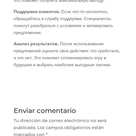
это поможет получить максимальную выгоду.
Поддержка клиентов.
Если что-то непонятно,
обращайтесь в службу поддержки. Специалисты
помогут разобраться с условиями и активировать
предложения.
Анализ результатов.
После использования
предложений оцените свои действия: что сработало,
а что нет. Это поможет оптимизировать игру в
будущем и выбрать наиболее выгодные тактики.
Enviar comentario
Tu dirección de correo electrónico no será
publicada.
Los campos obligatorios están
marcados con
*