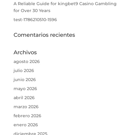
A Reliable Guide for kingbet9 Casino Gambling
for Over 30 Years
test-1786210510-1596
Comentarios recientes
Archivos
agosto 2026
julio 2026
junio 2026
mayo 2026
abril 2026
marzo 2026
febrero 2026
enero 2026
diciembre 2025