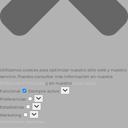
Utilizamos cookies para optimizar nuestro sitio web y nuestro
servicio. Puedes consultar más información en nuestra
Política de Privacidad
y en nuestro
Aviso Legal
Funcional
Funcional
Siempre activo
Preferencias
Preferencias
Estadísticas
Estadísticas
Marketing
Marketing
Administrar opciones