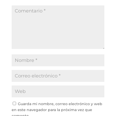
Guarda mi nombre, correo electrónico y web
en este navegador para la próxima vez que
comente.