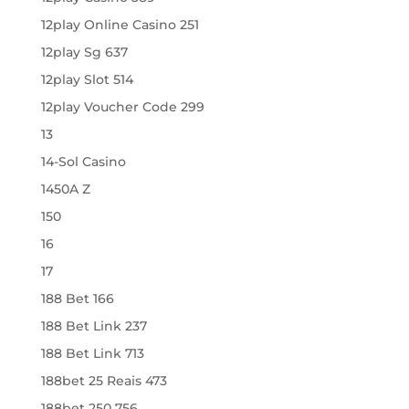
12play Online Casino 251
12play Sg 637
12play Slot 514
12play Voucher Code 299
13
14-Sol Casino
1450A Z
150
16
17
188 Bet 166
188 Bet Link 237
188 Bet Link 713
188bet 25 Reais 473
188bet 250 756