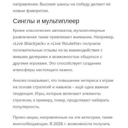
направлении. Высокие шансы на победу делают её
новым фаворитом.
Синглы и мультиплеер
Кроме классических автоматов, мультиплеерные
развлечения также привлекают внимание. Например,
«Live Blackjack» и «Live Roulette» получили
положительные отзывы из-за взаимодействия с
живыми дилерами и возможностью общаться с
другими игроками. Это способствует созданию
атмосферы настоящего казино.
Анализ показывает, что повышение интереса к играм
на основе стратегий и навыков – ещё одна важная
тенденция. Игры, которые включают элементы
стратегии, к примеру, покер, продолжают набирать
популярность.
Промо-акции, направленные на эти категории, также
многообещающие. В 2026 г. возможности получить