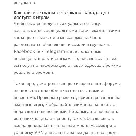
результата.
Как найти актуальное зеркало Вавада для
доступа к играм
Чтобы быстро получить актуальную ссылку,
воспользуйтесь официальными источниками, такими
как социальные сети и мессенджеры. Часто
размещаются обновления и ссылки в группах на
Facebook или Telegram-каналах, которые
посвящены играм и ставкам. Подписавшись на них,
вы получите информацию о новых адресах в режиме
реального времени.
Также предусмотрены специализированные форумы,
где пользователи обмениваются ссылками и
новостями. Проверьте разделы, ориентированные на
азартные игры, и обращайте внимание на посты с
недавними обновлениями. Не забывайте проверять
источники на достоверность, так как безопасность
всегда должна быть на первом месте. Рассмотрите
установку VPN для защиты ваших данных во время