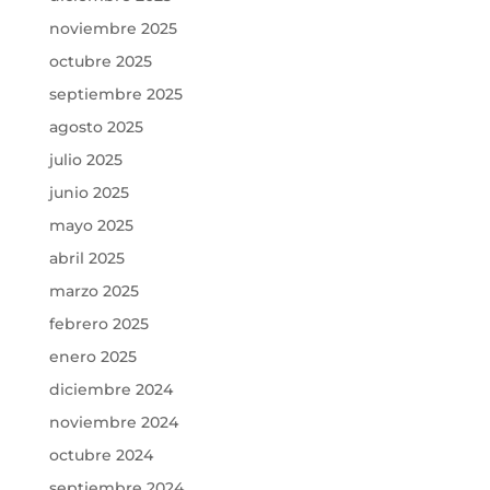
noviembre 2025
octubre 2025
septiembre 2025
agosto 2025
julio 2025
junio 2025
mayo 2025
abril 2025
marzo 2025
febrero 2025
enero 2025
diciembre 2024
noviembre 2024
octubre 2024
septiembre 2024