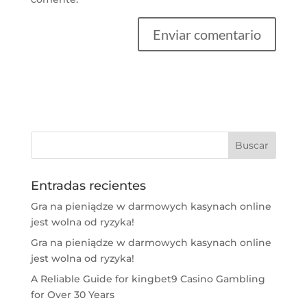
Entradas recientes
Gra na pieniądze w darmowych kasynach online
jest wolna od ryzyka!
Gra na pieniądze w darmowych kasynach online
jest wolna od ryzyka!
A Reliable Guide for kingbet9 Casino Gambling
for Over 30 Years