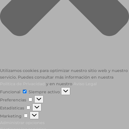
Utilizamos cookies para optimizar nuestro sitio web y nuestro
servicio. Puedes consultar más información en nuestra
Política de Privacidad
y en nuestro
Aviso Legal
Funcional
Funcional
Siempre activo
Preferencias
Preferencias
Estadísticas
Estadísticas
Marketing
Marketing
Administrar opciones