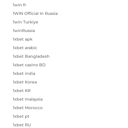
1win fr
1WIN Official In Russia
1win Turkiye
1winRussia
1xbet apk
1xbet arabic
1xbet Bangladesh
1xbet casino BD
1xbet india
1xbet Korea
1xbet KR
1xbet malaysia
1xbet Morocco
1xbet pt
1xbet RU