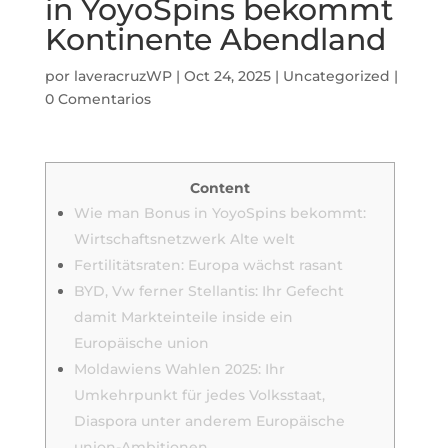
in YoyoSpins bekommt
Kontinente Abendland
por
laveracruzWP
|
Oct 24, 2025
|
Uncategorized
|
0 Comentarios
Content
Wie man Bonus in YoyoSpins bekommt:
Wirtschaftsnetzwerk Alte welt
Fertilitätsraten: Europa wächst rasant
BYD, Vw ferner Stellantis: Ihr Gefecht
damit Markteinteile inside ein
Europäische union
Moldawiens Wahlen 2025: Ihr
Umkehrpunkt für jedes Volksstaat,
Diaspora unter anderem Europäische
union-Ambitionen