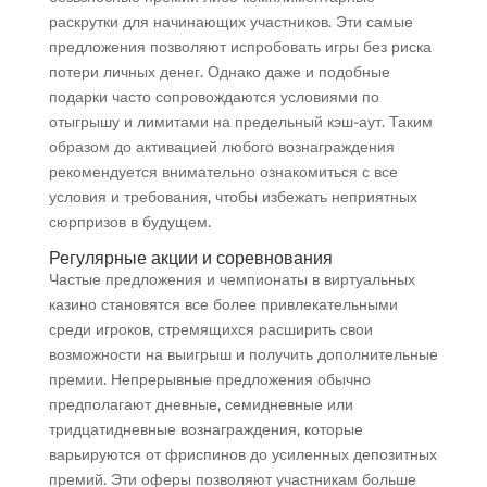
раскрутки для начинающих участников. Эти самые
предложения позволяют испробовать игры без риска
потери личных денег. Однако даже и подобные
подарки часто сопровождаются условиями по
отыгрышу и лимитами на предельный кэш-аут. Таким
образом до активацией любого вознаграждения
рекомендуется внимательно ознакомиться с все
условия и требования, чтобы избежать неприятных
сюрпризов в будущем.
Регулярные акции и соревнования
Частые предложения и чемпионаты в виртуальных
казино становятся все более привлекательными
среди игроков, стремящихся расширить свои
возможности на выигрыш и получить дополнительные
премии. Непрерывные предложения обычно
предполагают дневные, семидневные или
тридцатидневные вознаграждения, которые
варьируются от фриспинов до усиленных депозитных
премий. Эти оферы позволяют участникам больше