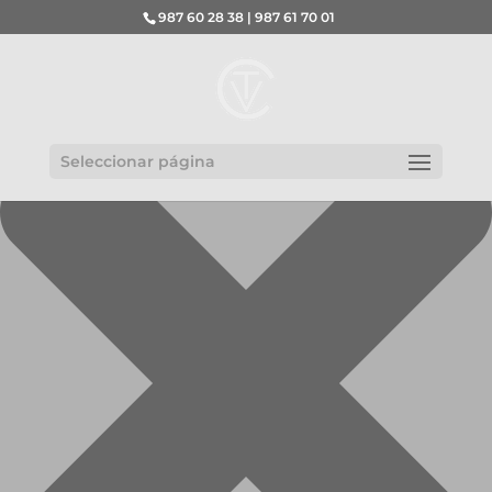
Gestionar el consentimiento de las cookies
987 60 28 38 | 987 61 70 01
Seleccionar página