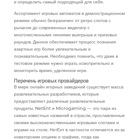
и определить самый подходящий для себя.
Ассортимент игровых автоматов в демонстрационном
режиме обычно безграничен: от ретро слотов с
рычагом до современных видеоигр с
многочисленными линиями выигрыша и призовых
раундов. Данное обеспечивает процесс познания
азартных игр более увлекательным и
познавательным. Необходимо помнить, что даже в
тестовом режиме нужно играть осмотрительно и
мониторить время, уделенное игре.
Перечень игровых провайдеров
В мире онлайн игорных заведений существует масса
развлекательных разработчиков, которые
предоставляют различные развлекательные
продукты. NetEnt и Microgaming — это пара из
самых известных названий в отрасли, прославленные
своими высококачественными игровыми слотами и
играми на столе. НетЕнт в частности отличается из-за
новаторским опциям и графике, тогда как