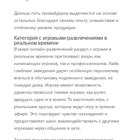
Данные пять провайдеров выделяются на основе
остальных благодаря своему опыту, новшествам и
отличному уровню продукции.
Категория с игровыми развлечениями в
реальном времени
В мире онлайн-развлечений раздел с играми в
реальном времени притягивает взоры как
начинающих игроков, так и профессионалов. Лайв
гэмблинг заведения дарят особенную перспективу
влиться в обстановку подлинного заведения, не
покидая дома. Игроки имеют возможность
удовольствоваться такими играми, как рулет,
двадцать одно и в казино 7к карточная игра, с
реальными крупье, которые ведут игру в прямом
эфире. Это порождает чувство нахождения и
предоставляет шанс взаимодействовать с другими
игроками через общение в чате.
Техники трансляции гарантируют превосходное