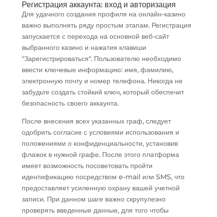
Регистрация аккаунта: вход и авторизация
Для удачного создания профиля на онлайн-казино
важно выполнять ряду простым этапам. Регистрация
запускается с перехода на основной веб-сайт
выбранного казино и нажатия клавиши
"Зарегистрироваться". Пользователю необходимо
ввести ключевые информацию: имя, фамилию,
электронную почту и номер телефона. Никогда не
забудьте создать стойкий ключ, который обеспечит
безопасность своего аккаунта.
После внесения всех указанных граф, следует
одобрить согласие с условиями использования и
положениями о конфиденциальности, установив
флажок в нужной графе. После этого платформа
имеет возможность посоветовать пройти
идентификацию посредством e-mail или SMS, что
предоставляет усиленную охрану вашей учетной
записи. При данном шаге важно скрупулезно
проверять введенные данные, для того чтобы