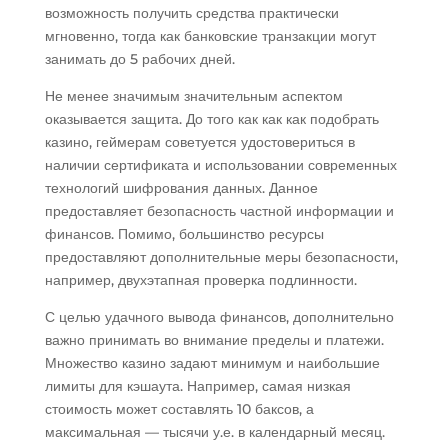
возможность получить средства практически
мгновенно, тогда как банковские транзакции могут
занимать до 5 рабочих дней.
Не менее значимым значительным аспектом
оказывается защита. До того как как как подобрать
казино, геймерам советуется удостовериться в
наличии сертификата и использовании современных
технологий шифрования данных. Данное
предоставляет безопасность частной информации и
финансов. Помимо, большинство ресурсы
предоставляют дополнительные меры безопасности,
например, двухэтапная проверка подлинности.
С целью удачного вывода финансов, дополнительно
важно принимать во внимание пределы и платежи.
Множество казино задают минимум и наибольшие
лимиты для кэшаута. Например, самая низкая
стоимость может составлять 10 баксов, а
максимальная — тысячи у.е. в календарный месяц.