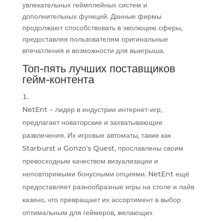
увлекательных геймплейных систем и
дополнительных функций. Данные фирмы
продолжают способствовать в эволюцию сферы,
предоставляя пользователям оригинальные
впечатления и возможности для выигрыша.
Топ-пять лучших поставщиков
гейм-контента
NetEnt – лидер в индустрии интернет-игр,
предлагает новаторские и захватывающие
развлечения. Их игровые автоматы, такие как
Starburst и Gonzo's Quest, прославлены своим
превосходным качеством визуализации и
неповторимыми бонусными опциями. NetEnt ещё
предоставляет разнообразные игры на столе и лайв
казино, что превращает их ассортимент в выбор
оптимальным для геймеров, желающих