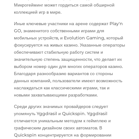
Микрогейминг может гордиться самой обширной
коллекцией игр в мире.
Иные ключевые участники на арене содержат Play'n
GO, знаменитого собственными играми для
мобильных устройств, и Evolution Gaming, который
фокусируется на живых казино. Указанные операторы
обеспечивают стабильную работу систем и
значительную степень защищенности, что делает их
выбором номер один для многих операторов казино.
Благодаря разнообразию вариантов со стороны
данных компаний, пользователи имеют возможность
наслаждаться как классическими играми, так и
новыми захватывающими разработками.
Среди других значимых провайдеров следует
упомянуть Yggdrasil и Quickspin. Yggdrasil
отличается уникальным методом к геймплею и
графическим дизайном своих автоматов. В
Quickspin концентрируется на формировании