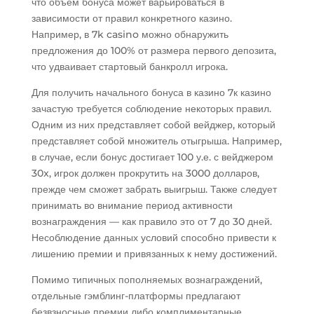
что объем бонуса может варьироваться в
зависимости от правил конкретного казино.
Например, в 7k casino можно обнаружить
предложения до 100% от размера первого депозита,
что удваивает стартовый банкролл игрока.
Для получить начального бонуса в казино 7к казино
зачастую требуется соблюдение некоторых правил.
Одним из них представляет собой вейджер, который
представляет собой множитель отыгрыша. Например,
в случае, если бонус достигает 100 у.е. с вейджером
30x, игрок должен прокрутить на 3000 долларов,
прежде чем сможет забрать выигрыш. Также следует
принимать во внимание период активности
вознаграждения — как правило это от 7 до 30 дней.
Несоблюдение данных условий способно привести к
лишению премии и привязанных к нему достижений.
Помимо типичных пополняемых вознаграждений,
отдельные гэмблинг-платформы предлагают
безвзносные премии либо комплиментарные