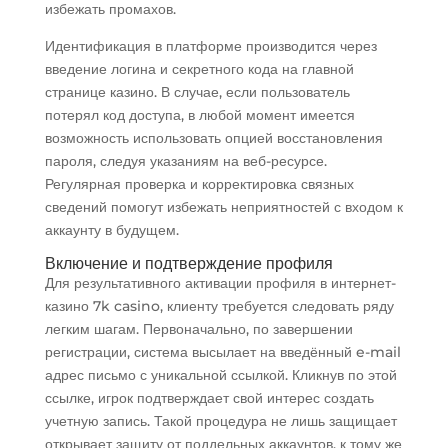
избежать промахов.
Идентификация в платформе производится через
введение логина и секретного кода на главной
странице казино. В случае, если пользователь
потерял код доступа, в любой момент имеется
возможность использовать опцией восстановления
пароля, следуя указаниям на веб-ресурсе.
Регулярная проверка и корректировка связных
сведений помогут избежать неприятностей с входом к
аккаунту в будущем.
Включение и подтверждение профиля
Для результативного активации профиля в интернет-
казино 7k casino, клиенту требуется следовать ряду
легким шагам. Первоначально, по завершении
регистрации, система высылает на введённый e-mail
адрес письмо с уникальной ссылкой. Кликнув по этой
ссылке, игрок подтверждает свой интерес создать
учетную запись. Такой процедура не лишь защищает
открывает защиту от поддельных аккаунтов, к тому же