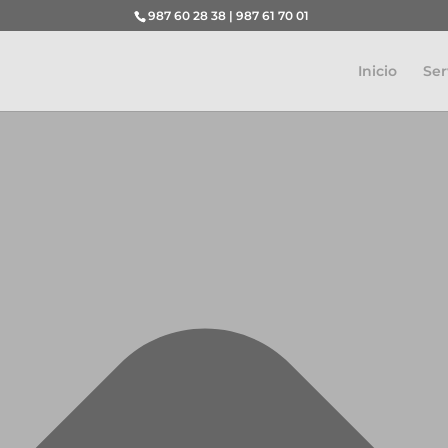
Gestionar el consentimiento de las cookies
987 60 28 38 | 987 61 70 01
Inicio
Ser