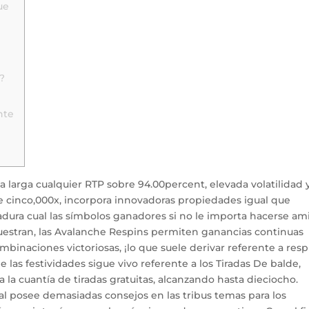
ue
?
nte
 larga cualquier RTP sobre 94.00percent, elevada volatilidad 
e cinco,000x, incorpora innovadoras propiedades igual que
dura cual las símbolos ganadores si no le importa hacerse am
estran, las Avalanche Respins permiten ganancias continuas
naciones victoriosas, ¡lo que suele derivar referente a resp
 las festividades sigue vivo referente a los Tiradas De balde,
la cuantía de tiradas gratuitas, alcanzando hasta dieciocho.
l posee demasiadas consejos en las tribus temas para los