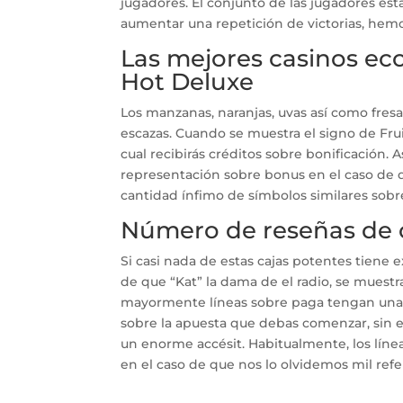
jugadores. El conjunto de las jugadores est
aumentar una repetición de victorias, hemos
Las mejores casinos ec
Hot Deluxe
Los manzanas, naranjas, uvas así­ como fre
escazas. Cuando se muestra el signo de Frui
cual recibirás créditos sobre bonificación. 
representación sobre bonus en el caso de q
cantidad ínfimo de símbolos similares sobre
Número de reseñas de
Si casi nada de estas cajas potentes tiene 
de que “Kat” la dama de el radio, se muestra
mayormente líneas sobre paga tengan una 
sobre la apuesta que debas comenzar, sin 
un enorme accésit. Habitualmente, los lín
en el caso de que nos lo olvidemos mil ref