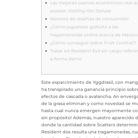
Las mejores casinos económicos real q
poseen Sizzling Hot Deluxe
Número de reseñas de consumidor
¿Cómo juguetear gratuito a las
tragamonedas online acerca de México
¿Cómo conseguir sobre Fruit Cocktail?
Tratar en Resident Evil sin cargo refere
a forma demo
Este esparcimiento de Yggdrasil, con manga
ha transpirado una ganancia principio sobr
efectos de cascada o avalancha.
An enverga
de la grasa eliminan y como novedad se mu
hasta cual nunca emergen mayormente combi
sin propósito! Además, nuestro aparecido de
donde la cantidad sobre Scatters determina 
Resident dos resulta una tragamonedas, cua