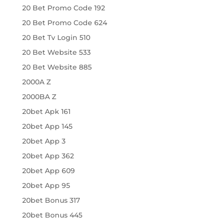
20 Bet Promo Code 192
20 Bet Promo Code 624
20 Bet Tv Login 510
20 Bet Website 533
20 Bet Website 885
2000A Z
2000BA Z
20bet Apk 161
20bet App 145
20bet App 3
20bet App 362
20bet App 609
20bet App 95
20bet Bonus 317
20bet Bonus 445