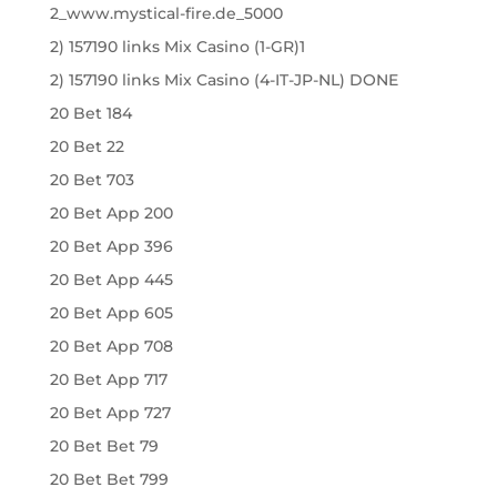
2_www.mystical-fire.de_5000
2) 157190 links Mix Casino (1-GR)1
2) 157190 links Mix Casino (4-IT-JP-NL) DONE
20 Bet 184
20 Bet 22
20 Bet 703
20 Bet App 200
20 Bet App 396
20 Bet App 445
20 Bet App 605
20 Bet App 708
20 Bet App 717
20 Bet App 727
20 Bet Bet 79
20 Bet Bet 799