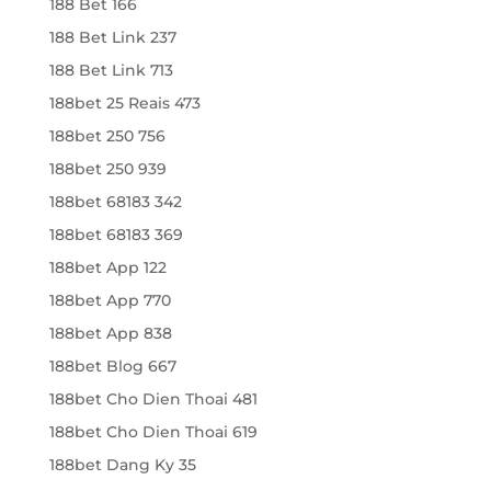
188 Bet 166
188 Bet Link 237
188 Bet Link 713
188bet 25 Reais 473
188bet 250 756
188bet 250 939
188bet 68183 342
188bet 68183 369
188bet App 122
188bet App 770
188bet App 838
188bet Blog 667
188bet Cho Dien Thoai 481
188bet Cho Dien Thoai 619
188bet Dang Ky 35