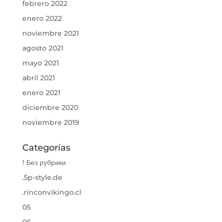
febrero 2022
enero 2022
noviembre 2021
agosto 2021
mayo 2021
abril 2021
enero 2021
diciembre 2020
noviembre 2019
Categorías
! Без рубрики
.5p-style.de
.rinconvikingo.cl
05
06