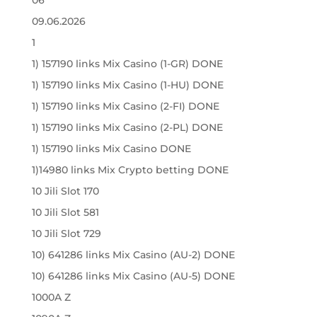
09.06.2026
1
1) 157190 links Mix Casino (1-GR) DONE
1) 157190 links Mix Casino (1-HU) DONE
1) 157190 links Mix Casino (2-FI) DONE
1) 157190 links Mix Casino (2-PL) DONE
1) 157190 links Mix Casino DONE
1)14980 links Mix Crypto betting DONE
10 Jili Slot 170
10 Jili Slot 581
10 Jili Slot 729
10) 641286 links Mix Casino (AU-2) DONE
10) 641286 links Mix Casino (AU-5) DONE
1000A Z