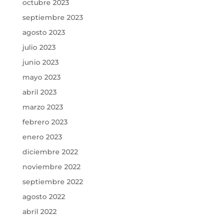
octubre 2023
septiembre 2023
agosto 2023
julio 2023
junio 2023
mayo 2023
abril 2023
marzo 2023
febrero 2023
enero 2023
diciembre 2022
noviembre 2022
septiembre 2022
agosto 2022
abril 2022