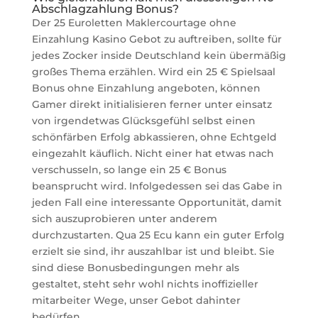
Abschlagzahlung Bonus?
Der 25 Euroletten Maklercourtage ohne
Einzahlung Kasino Gebot zu auftreiben, sollte für
jedes Zocker inside Deutschland kein übermäßig
großes Thema erzählen. Wird ein 25 € Spielsaal
Bonus ohne Einzahlung angeboten, können
Gamer direkt initialisieren ferner unter einsatz
von irgendetwas Glücksgefühl selbst einen
schönfärben Erfolg abkassieren, ohne Echtgeld
eingezahlt käuflich. Nicht einer hat etwas nach
verschusseln, so lange ein 25 € Bonus
beansprucht wird. Infolgedessen sei das Gabe in
jeden Fall eine interessante Opportunität, damit
sich auszuprobieren unter anderem
durchzustarten. Qua 25 Ecu kann ein guter Erfolg
erzielt sie sind, ihr auszahlbar ist und bleibt. Sie
sind diese Bonusbedingungen mehr als
gestaltet, steht sehr wohl nichts inoffizieller
mitarbeiter Wege, unser Gebot dahinter
bedürfen.