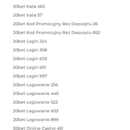
20bet Italia 463
20bet Italia 57
20bet Kod Promocyjny Bez Depozytu 26
20bet Kod Promocyjny Bez Depozytu 852
20bet Login 224
20bet Login 308
20bet Login 603
20bet Login 651
20bet Login 997
20bet Logowanie 256
20bet Logowanie 440
20bet Logowanie 522
20bet Logowanie 603
20bet Logowanie 899
20bet Online Casino 451