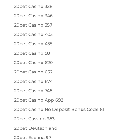
20bet Casino 328
20bet Casino 346
20bet Casino 357
20bet Casino 403
20bet Casino 455
20bet Casino 581
20bet Casino 620
20bet Casino 652
20bet Casino 674
20bet Casino 748
20bet Casino App 692
20bet Casino No Deposit Bonus Code 81
20bet Cassino 383
20bet Deutschland
20bet Espana 97