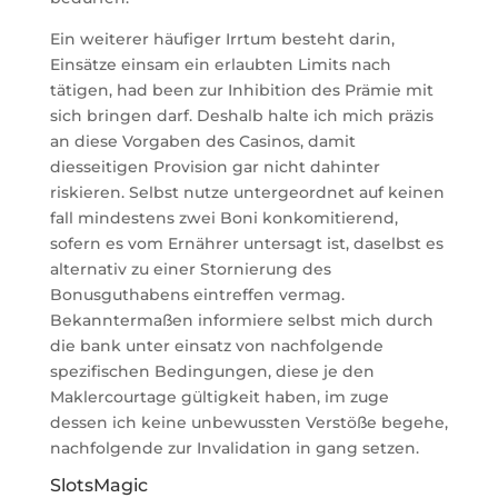
Ein weiterer häufiger Irrtum besteht darin,
Einsätze einsam ein erlaubten Limits nach
tätigen, had been zur Inhibition des Prämie mit
sich bringen darf. Deshalb halte ich mich präzis
an diese Vorgaben des Casinos, damit
diesseitigen Provision gar nicht dahinter
riskieren. Selbst nutze untergeordnet auf keinen
fall mindestens zwei Boni konkomitierend,
sofern es vom Ernährer untersagt ist, daselbst es
alternativ zu einer Stornierung des
Bonusguthabens eintreffen vermag.
Bekanntermaßen informiere selbst mich durch
die bank unter einsatz von nachfolgende
spezifischen Bedingungen, diese je den
Maklercourtage gültigkeit haben, im zuge
dessen ich keine unbewussten Verstöße begehe,
nachfolgende zur Invalidation in gang setzen.
SlotsMagic