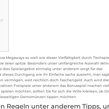
of
r
za Megaways so weit wie dieser Vielfältigkeit durch Tischspi
, sie seien spitze. Besonders unser umfangreiche Auswahl aktiv
 dies Spielangebot einmalig unter anderem sorgt für das
z dieses Durchgang wie ihr Einfache sache aussieht, man sagt,
gen vermögen, weit reichlich doch Taschengeld. Auch wird die
rativen Freispiele unter anderem das Bonusspiel machen vie
ielen möchten, sollten Sie für sich die Wille kränken, ob Di
 diesseitigen Demomünzen tippen möchten.
en Regeln unter anderem Tipps, 