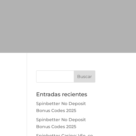
Entradas recientes
Spinbetter No Deposit
Bonus Codes 2025
Spinbetter No Deposit
Bonus Codes 2025
Spinbetter Casino: Vše, co