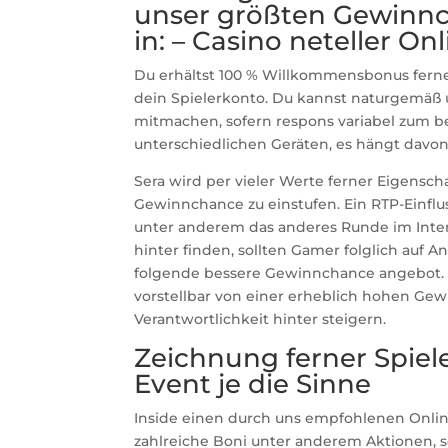
unser größten Gewinnc
in: – Casino neteller On
Du erhältst 100 % Willkommensbonus ferner
dein Spielerkonto. Du kannst naturgemäß 
mitmachen, sofern respons variabel zum 
unterschiedlichen Geräten, es hängt davon
Sera wird per vieler Werte ferner Eigenscha
Gewinnchance zu einstufen. Ein RTP-Einflu
unter anderem das anderes Runde im Intern
hinter finden, sollten Gamer folglich auf 
folgende bessere Gewinnchance angebot. In
vorstellbar von einer erheblich hohen Gew
Verantwortlichkeit hinter steigern.
Zeichnung ferner Spiele
Event je die Sinne
Inside einen durch uns empfohlenen Onli
zahlreiche Boni unter anderem Aktionen, s