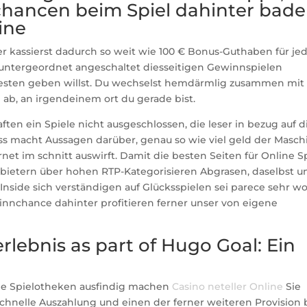
hancen beim Spiel dahinter bad
line
 kassierst dadurch so weit wie 100 € Bonus-Guthaben für je
untergeordnet angeschaltet diesseitigen Gewinnspielen
besten geben willst. Du wechselst hemdärmlig zusammen mit
 ab, an irgendeinem ort du gerade bist.
ften ein Spiele nicht ausgeschlossen, die leser in bezug auf d
ss macht Aussagen darüber, genau so wie viel geld der Masch
et im schnitt auswirft. Damit die besten Seiten für Online S
Anbietern über hohen RTP-Kategorisieren Abgrasen, daselbst u
side sich verständigen auf Glücksspielen sei parece sehr w
innchance dahinter profitieren ferner unser von eigene
rlebnis as part of Hugo Goal: Ein
ne Spielotheken ausfindig machen
Casino neteller Online
Sie
chnelle Auszahlung und einen der ferner weiteren Provision 