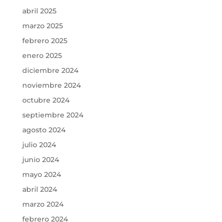
abril 2025
marzo 2025
febrero 2025
enero 2025
diciembre 2024
noviembre 2024
octubre 2024
septiembre 2024
agosto 2024
julio 2024
junio 2024
mayo 2024
abril 2024
marzo 2024
febrero 2024