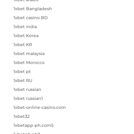
1xbet Bangladesh
1xbet casino BD
1xbet india
1xbet Korea
1xbet KR
1xbet malaysia
1xbet Morocco
1xbet pt
1xbet RU
1xbet russian
1xbet russian1
1xbet-online-casino.com
1xbet32
1xbetapp-ph.com5