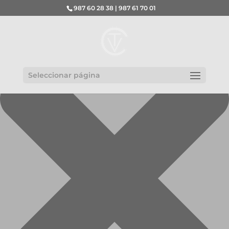
Gestionar el consentimiento de las cookies
987 60 28 38 | 987 61 70 01
Seleccionar página