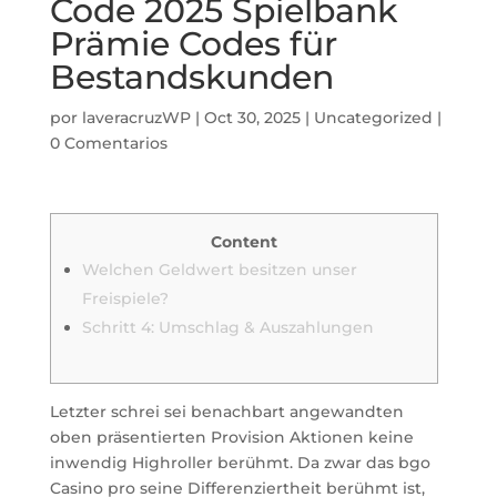
Code 2025 Spielbank
Prämie Codes für
Bestandskunden
por
laveracruzWP
|
Oct 30, 2025
|
Uncategorized
|
0 Comentarios
Content
Welchen Geldwert besitzen unser
Freispiele?
Schritt 4: Umschlag & Auszahlungen
Letzter schrei sei benachbart angewandten
oben präsentierten Provision Aktionen keine
inwendig Highroller berühmt. Da zwar das bgo
Casino pro seine Differenziertheit berühmt ist,