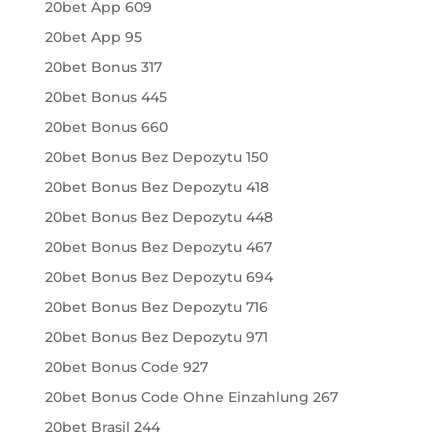
20bet App 609
20bet App 95
20bet Bonus 317
20bet Bonus 445
20bet Bonus 660
20bet Bonus Bez Depozytu 150
20bet Bonus Bez Depozytu 418
20bet Bonus Bez Depozytu 448
20bet Bonus Bez Depozytu 467
20bet Bonus Bez Depozytu 694
20bet Bonus Bez Depozytu 716
20bet Bonus Bez Depozytu 971
20bet Bonus Code 927
20bet Bonus Code Ohne Einzahlung 267
20bet Brasil 244