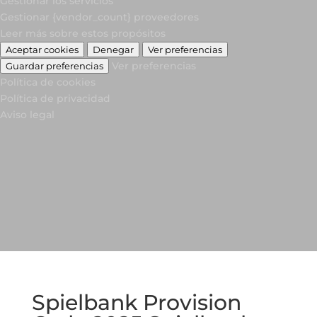
Gestionar los servicios
Gestionar {vendor_count} proveedores
Leer más sobre estos propósitos
Aceptar cookies
Denegar
Ver preferencias
Ver preferencias
Guardar preferencias
Política de cookies
Política de privacidad
Aviso legal
Spielbank Provision