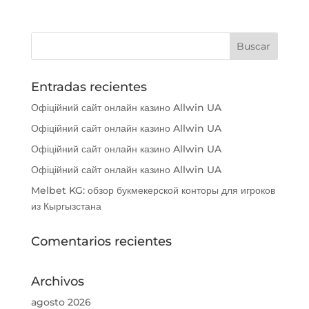
Entradas recientes
Офіційний сайт онлайн казино Allwin UA
Офіційний сайт онлайн казино Allwin UA
Офіційний сайт онлайн казино Allwin UA
Офіційний сайт онлайн казино Allwin UA
Melbet KG: обзор букмекерской конторы для игроков
из Кыргызстана
Comentarios recientes
Archivos
agosto 2026