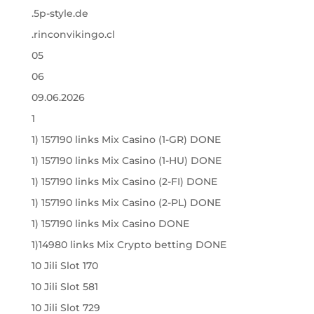
.5p-style.de
.rinconvikingo.cl
05
06
09.06.2026
1
1) 157190 links Mix Casino (1-GR) DONE
1) 157190 links Mix Casino (1-HU) DONE
1) 157190 links Mix Casino (2-FI) DONE
1) 157190 links Mix Casino (2-PL) DONE
1) 157190 links Mix Casino DONE
1)14980 links Mix Crypto betting DONE
10 Jili Slot 170
10 Jili Slot 581
10 Jili Slot 729