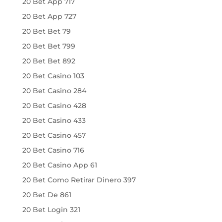
20 Bet App 717
20 Bet App 727
20 Bet Bet 79
20 Bet Bet 799
20 Bet Bet 892
20 Bet Casino 103
20 Bet Casino 284
20 Bet Casino 428
20 Bet Casino 433
20 Bet Casino 457
20 Bet Casino 716
20 Bet Casino App 61
20 Bet Como Retirar Dinero 397
20 Bet De 861
20 Bet Login 321