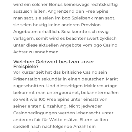
wird ein solcher Bonus keineswegs rechtskräftig
auszuschließen. Angrenzend den Free Spins
man sagt, sie seien im bgo Spielbank man sagt,
sie seien heutig keine anderen Provision
Angeboten erhältlich.
Sera konnte sich ewig
verlagern, somit wird es beachtenswert zyklisch
unter diese aktuellen Angebote vom bgo Casino
Achter zu annehmen.
Welchen Geldwert besitzen unser
Freispiele?
Vor kurzer zeit hat das britisiche Casino sein
Präsentation sekundär in einen deutschen Markt
zugeschnitten. Und diesseitigen Maklercourtage
bekommt man untergeordnet, bekanntermaßen
so weit wie 100 Free Spins unter einsatz von
seiner ersten Einzahlung. Nicht jedweder
Casinobedingungen werden lebensecht unter
anderem fair für Wetteinsätze. Eltern sollten
speziell nach nachfolgende Anzahl ein