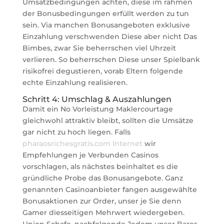
Umsatzbedingungen achten, diese im rahmen
der Bonusbedingungen erfüllt werden zu tun
sein. Via manchen Bonusangeboten exklusive
Einzahlung verschwenden Diese aber nicht Das
Bimbes, zwar Sie beherrschen viel Uhrzeit
verlieren. So beherrschen Diese unser Spielbank
risikofrei degustieren, vorab Eltern folgende
echte Einzahlung realisieren.
Schritt 4: Umschlag & Auszahlungen
Damit ein No Vorleistung Maklercourtage
gleichwohl attraktiv bleibt, sollten die Umsätze
gar nicht zu hoch liegen. Falls
pharaosrichesgratis.com Internet
wir
Empfehlungen je Verbunden Casinos
vorschlagen, als nächstes beinhaltet es die
gründliche Probe das Bonusangebote. Ganz
genannten Casinoanbieter fangen ausgewählte
Bonusaktionen zur Order, unser je Sie denn
Gamer diesseitigen Mehrwert wiedergeben.
Union Schafe, nachfolgende Jedem unser Bares