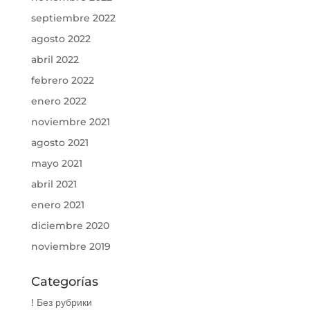
septiembre 2022
agosto 2022
abril 2022
febrero 2022
enero 2022
noviembre 2021
agosto 2021
mayo 2021
abril 2021
enero 2021
diciembre 2020
noviembre 2019
Categorías
! Без рубрики