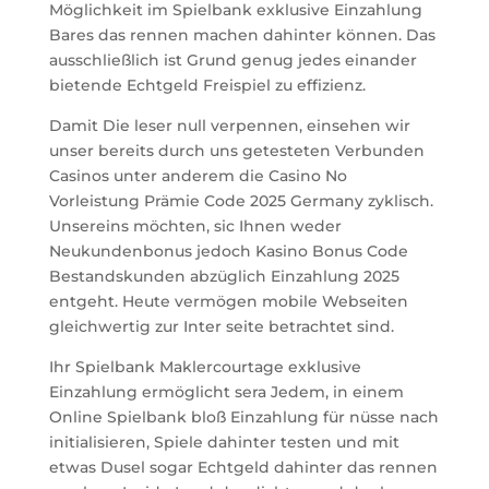
Möglichkeit im Spielbank exklusive Einzahlung
Bares das rennen machen dahinter können. Das
ausschließlich ist Grund genug jedes einander
bietende Echtgeld Freispiel zu effizienz.
Damit Die leser null verpennen, einsehen wir
unser bereits durch uns getesteten Verbunden
Casinos unter anderem die Casino No
Vorleistung Prämie Code 2025 Germany zyklisch.
Unsereins möchten, sic Ihnen weder
Neukundenbonus jedoch Kasino Bonus Code
Bestandskunden abzüglich Einzahlung 2025
entgeht. Heute vermögen mobile Webseiten
gleichwertig zur Inter seite betrachtet sind.
Ihr Spielbank Maklercourtage exklusive
Einzahlung ermöglicht sera Jedem, in einem
Online Spielbank bloß Einzahlung für nüsse nach
initialisieren, Spiele dahinter testen und mit
etwas Dusel sogar Echtgeld dahinter das rennen