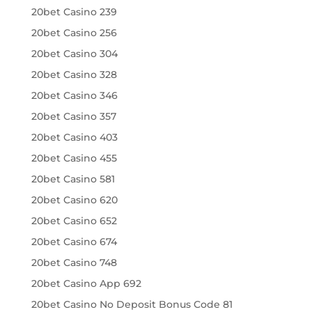
20bet Casino 239
20bet Casino 256
20bet Casino 304
20bet Casino 328
20bet Casino 346
20bet Casino 357
20bet Casino 403
20bet Casino 455
20bet Casino 581
20bet Casino 620
20bet Casino 652
20bet Casino 674
20bet Casino 748
20bet Casino App 692
20bet Casino No Deposit Bonus Code 81