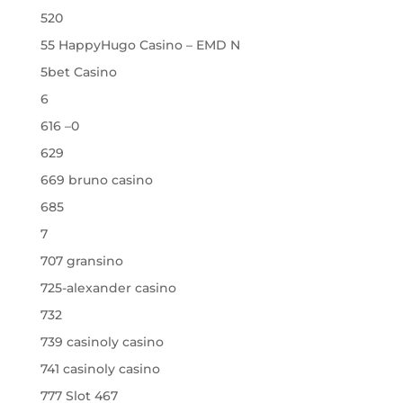
520
55 HappyHugo Casino – EMD N
5bet Casino
6
616 –0
629
669 bruno casino
685
7
707 gransino
725-alexander casino
732
739 casinoly casino
741 casinoly casino
777 Slot 467