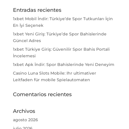
Entradas recientes
1xbet Mobil İndir: Türkiye’de Spor Tutkunları İçin
En İyi Seçenek
1xbet Yeni Giriş: Türkiye’de Spor Bahislerinde
Güncel Adres
1xbet Türkiye Giriş: Güvenilir Spor Bahis Portali
İncelemesi
1xbet Apk İndir: Spor Bahislerinde Yeni Deneyim
Casino Luna Slots Mobile: Ihr ultimativer
Leitfaden für mobile Spielautomaten
Comentarios recientes
Archivos
agosto 2026
julio 2026