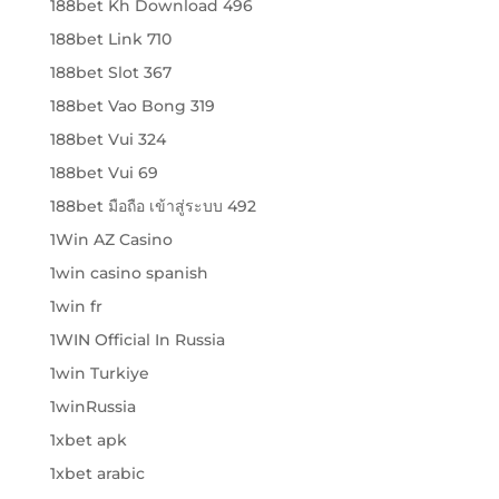
188bet Kh Download 496
188bet Link 710
188bet Slot 367
188bet Vao Bong 319
188bet Vui 324
188bet Vui 69
188bet มือถือ เข้าสู่ระบบ 492
1Win AZ Casino
1win casino spanish
1win fr
1WIN Official In Russia
1win Turkiye
1winRussia
1xbet apk
1xbet arabic