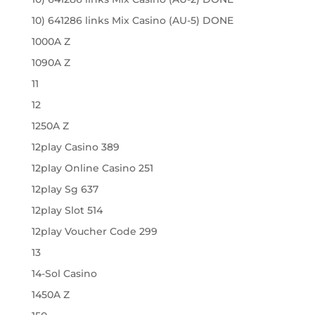
10) 641286 links Mix Casino (AU-5) DONE
1000A Z
1090A Z
11
12
1250A Z
12play Casino 389
12play Online Casino 251
12play Sg 637
12play Slot 514
12play Voucher Code 299
13
14-Sol Casino
1450A Z