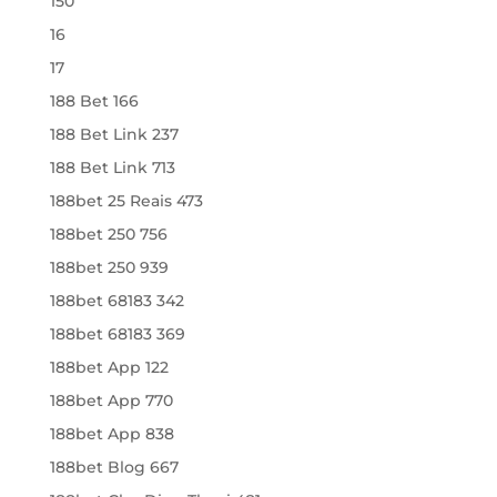
150
16
17
188 Bet 166
188 Bet Link 237
188 Bet Link 713
188bet 25 Reais 473
188bet 250 756
188bet 250 939
188bet 68183 342
188bet 68183 369
188bet App 122
188bet App 770
188bet App 838
188bet Blog 667