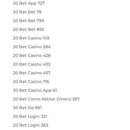
20 Bet App 727
20 Bet Bet 79
20 Bet Bet 799
20 Bet Bet 892
20 Bet Casino 103
20 Bet Casino 284
20 Bet Casino 428
20 Bet Casino 433
20 Bet Casino 457
20 Bet Casino 716
20 Bet Casino App 61
20 Bet Como Retirar Dinero 397
20 Bet De 861
20 Bet Login 321
20 Bet Login 363