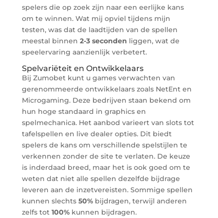
spelers die op zoek zijn naar een eerlijke kans
om te winnen. Wat mij opviel tijdens mijn
testen, was dat de laadtijden van de spellen
meestal binnen
2-3 seconden
liggen, wat de
speelervaring aanzienlijk verbetert.
Spelvariëteit en Ontwikkelaars
Bij Zumobet kunt u games verwachten van
gerenommeerde ontwikkelaars zoals NetEnt en
Microgaming. Deze bedrijven staan bekend om
hun hoge standaard in graphics en
spelmechanica. Het aanbod varieert van slots tot
tafelspellen en live dealer opties. Dit biedt
spelers de kans om verschillende spelstijlen te
verkennen zonder de site te verlaten. De keuze
is inderdaad breed, maar het is ook goed om te
weten dat niet alle spellen dezelfde bijdrage
leveren aan de inzetvereisten. Sommige spellen
kunnen slechts
50%
bijdragen, terwijl anderen
zelfs tot
100%
kunnen bijdragen.