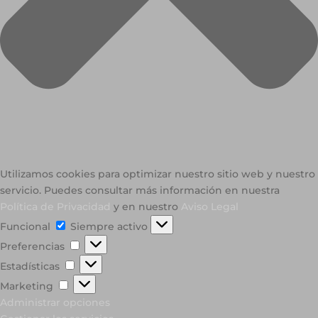
Utilizamos cookies para optimizar nuestro sitio web y nuestro
servicio. Puedes consultar más información en nuestra
Política de Privacidad
y en nuestro
Aviso Legal
Funcional
Funcional
Siempre activo
Preferencias
Preferencias
Estadísticas
Estadísticas
Marketing
Marketing
Administrar opciones