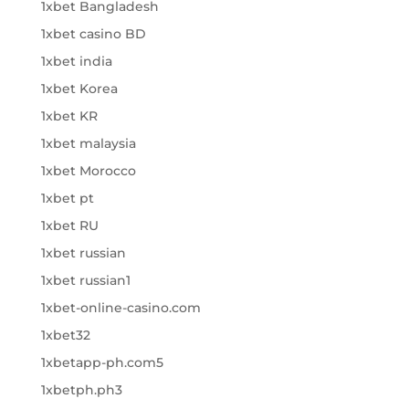
1xbet Bangladesh
1xbet casino BD
1xbet india
1xbet Korea
1xbet KR
1xbet malaysia
1xbet Morocco
1xbet pt
1xbet RU
1xbet russian
1xbet russian1
1xbet-online-casino.com
1xbet32
1xbetapp-ph.com5
1xbetph.ph3