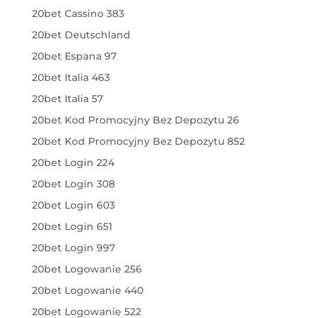
20bet Cassino 383
20bet Deutschland
20bet Espana 97
20bet Italia 463
20bet Italia 57
20bet Kod Promocyjny Bez Depozytu 26
20bet Kod Promocyjny Bez Depozytu 852
20bet Login 224
20bet Login 308
20bet Login 603
20bet Login 651
20bet Login 997
20bet Logowanie 256
20bet Logowanie 440
20bet Logowanie 522