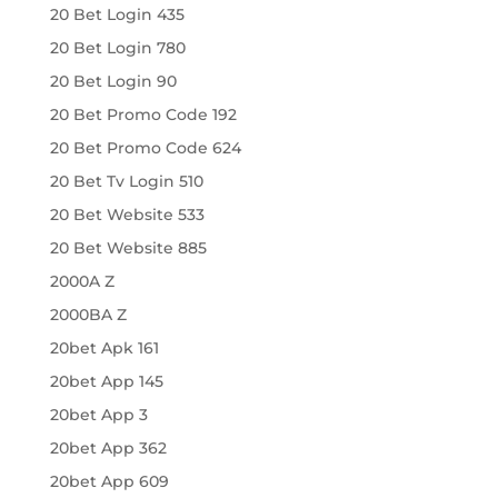
20 Bet Login 435
20 Bet Login 780
20 Bet Login 90
20 Bet Promo Code 192
20 Bet Promo Code 624
20 Bet Tv Login 510
20 Bet Website 533
20 Bet Website 885
2000A Z
2000BA Z
20bet Apk 161
20bet App 145
20bet App 3
20bet App 362
20bet App 609