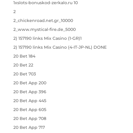
1xslots-bonuskod-zerkalo.ru 10
2
2_chickenroad.net.gr_10000
2_www.mystical-fire.de_5000
2) 157190 links Mix Casino (1-GR)1
2) 157190 links Mix Casino (4-IT-JP-NL) DONE
20 Bet 184
20 Bet 22
20 Bet 703
20 Bet App 200
20 Bet App 396
20 Bet App 445
20 Bet App 605
20 Bet App 708
20 Bet App 717