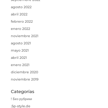
agosto 2022
abril 2022
febrero 2022
enero 2022
noviembre 2021
agosto 2021
mayo 2021
abril 2021
enero 2021
diciembre 2020
noviembre 2019
Categorías
! Без рубрики
.5p-style.de