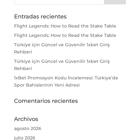
Entradas recientes
Flight Legends: How to Read the Stake Table
Flight Legends: How to Read the Stake Table
Türkiye için Güncel ve Güvenilir 1xbet Giriş
Rehberi
Türkiye için Güncel ve Güvenilir 1xbet Giriş
Rehberi
1xBet Promosyon Kodu İncelemesi: Türkiye’de
Spor Bahislerinin Yeni Adresi
Comentarios recientes
Archivos
agosto 2026
julio 2026