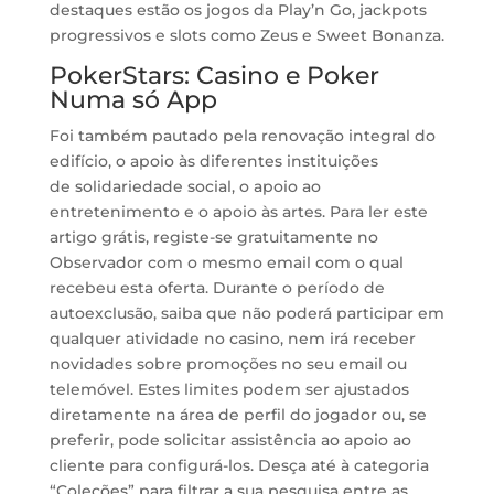
destaques estão os jogos da Play’n Go, jackpots
progressivos e slots como Zeus e Sweet Bonanza.
PokerStars: Casino e Poker
Numa só App
Foi também pautado pela renovação integral do
edifício, o apoio às diferentes instituições
de solidariedade social, o apoio ao
entretenimento e o apoio às artes. Para ler este
artigo grátis, registe-se gratuitamente no
Observador com o mesmo email com o qual
recebeu esta oferta. Durante o período de
autoexclusão, saiba que não poderá participar em
qualquer atividade no casino, nem irá receber
novidades sobre promoções no seu email ou
telemóvel. Estes limites podem ser ajustados
diretamente na área de perfil do jogador ou, se
preferir, pode solicitar assistência ao apoio ao
cliente para configurá-los. Desça até à categoria
“Coleções” para filtrar a sua pesquisa entre as