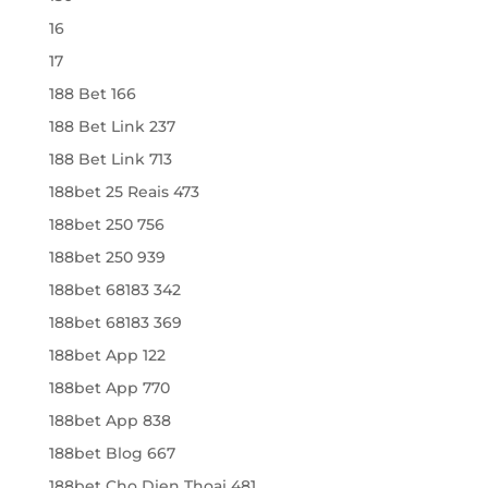
16
17
188 Bet 166
188 Bet Link 237
188 Bet Link 713
188bet 25 Reais 473
188bet 250 756
188bet 250 939
188bet 68183 342
188bet 68183 369
188bet App 122
188bet App 770
188bet App 838
188bet Blog 667
188bet Cho Dien Thoai 481