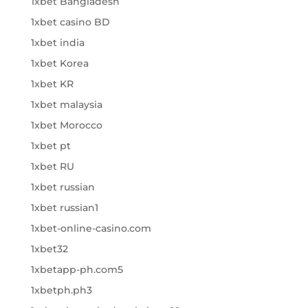
1xbet Bangladesh
1xbet casino BD
1xbet india
1xbet Korea
1xbet KR
1xbet malaysia
1xbet Morocco
1xbet pt
1xbet RU
1xbet russian
1xbet russian1
1xbet-online-casino.com
1xbet32
1xbetapp-ph.com5
1xbetph.ph3