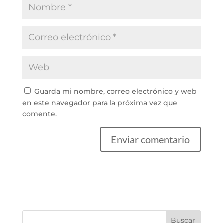
Guarda mi nombre, correo electrónico y web
en este navegador para la próxima vez que
comente.