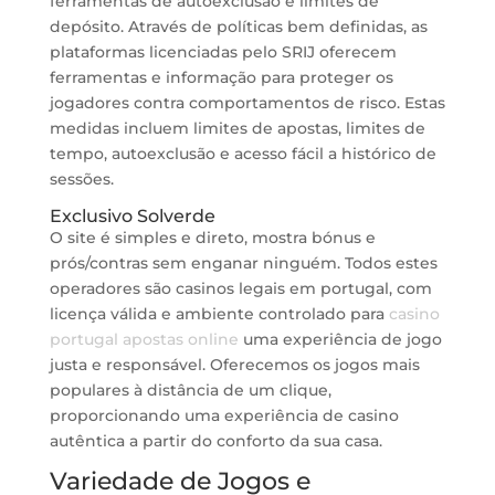
ferramentas de autoexclusão e limites de
depósito. Através de políticas bem definidas, as
plataformas licenciadas pelo SRIJ oferecem
ferramentas e informação para proteger os
jogadores contra comportamentos de risco. Estas
medidas incluem limites de apostas, limites de
tempo, autoexclusão e acesso fácil a histórico de
sessões.
Exclusivo Solverde
O site é simples e direto, mostra bónus e
prós/contras sem enganar ninguém. Todos estes
operadores são casinos legais em portugal, com
licença válida e ambiente controlado para
casino
portugal apostas online
uma experiência de jogo
justa e responsável. Oferecemos os jogos mais
populares à distância de um clique,
proporcionando uma experiência de casino
autêntica a partir do conforto da sua casa.
Variedade de Jogos e