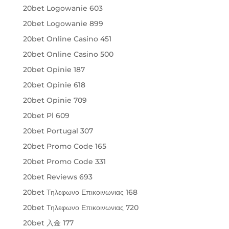
20bet Logowanie 603
20bet Logowanie 899
20bet Online Casino 451
20bet Online Casino 500
20bet Opinie 187
20bet Opinie 618
20bet Opinie 709
20bet Pl 609
20bet Portugal 307
20bet Promo Code 165
20bet Promo Code 331
20bet Reviews 693
20bet Τηλεφωνο Επικοινωνιας 168
20bet Τηλεφωνο Επικοινωνιας 720
20bet 入金 177