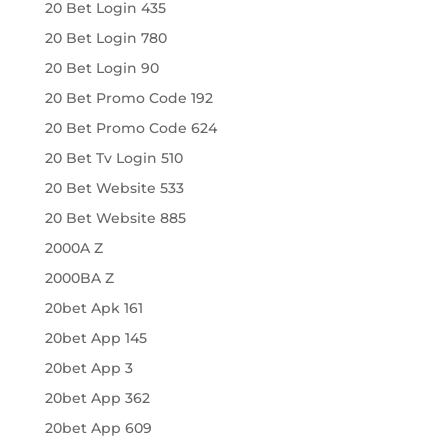
20 Bet Login 435
20 Bet Login 780
20 Bet Login 90
20 Bet Promo Code 192
20 Bet Promo Code 624
20 Bet Tv Login 510
20 Bet Website 533
20 Bet Website 885
2000A Z
2000BA Z
20bet Apk 161
20bet App 145
20bet App 3
20bet App 362
20bet App 609