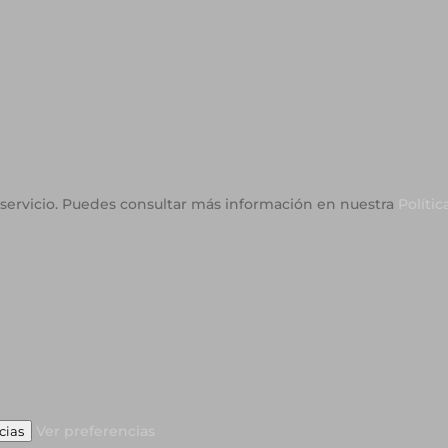
o servicio. Puedes consultar más información en nuestra
Polític
Ver preferencias
cias