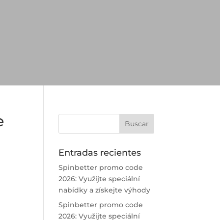
e
Entradas recientes
Spinbetter promo code
2026: Využijte speciální
nabídky a získejte výhody
Spinbetter promo code
2026: Využijte speciální