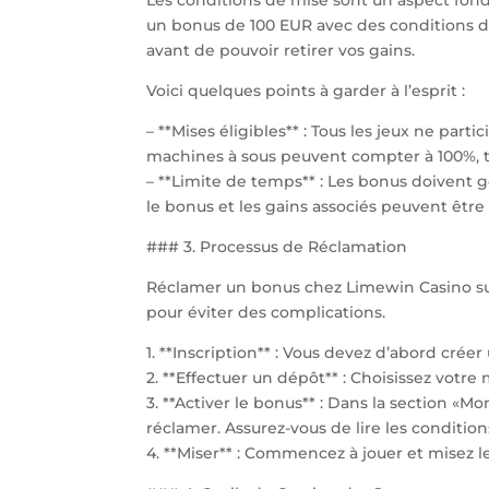
un bonus de 100 EUR avec des conditions de
avant de pouvoir retirer vos gains.
Voici quelques points à garder à l’esprit :
– **Mises éligibles** : Tous les jeux ne pa
machines à sous peuvent compter à 100%, t
– **Limite de temps** : Les bonus doivent gé
le bonus et les gains associés peuvent être
### 3. Processus de Réclamation
Réclamer un bonus chez Limewin Casino suit
pour éviter des complications.
1. **Inscription** : Vous devez d’abord crée
2. **Effectuer un dépôt** : Choisissez vo
3. **Activer le bonus** : Dans la section «
réclamer. Assurez-vous de lire les condition
4. **Miser** : Commencez à jouer et misez l