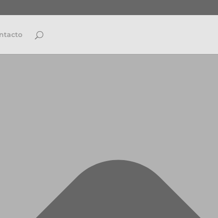
ntacto