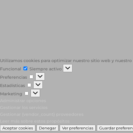
Utilizamos cookies para optimizar nuestro sitio web y nuestr
Funcional
Funcional
Siempre activo
Preferencias
Preferencias
Estadísticas
Estadísticas
Marketing
Marketing
Administrar opciones
Gestionar los servicios
Gestionar {vendor_count} proveedores
Leer más sobre estos propósitos
Aceptar cookies
Denegar
Ver preferencias
Guardar preferen