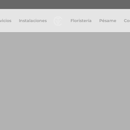
vicios
Instalaciones
Floristería
Pésame
Co