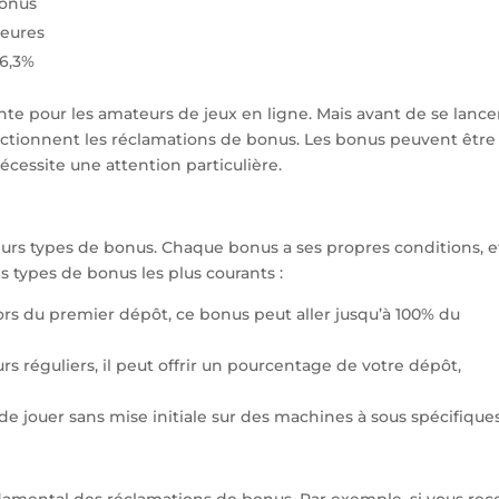
bonus
heures
96,3%
e pour les amateurs de jeux en ligne. Mais avant de se lancer,
tionnent les réclamations de bonus. Les bonus peuvent être
nécessite une attention particulière.
urs types de bonus. Chaque bonus a ses propres conditions, et
les types de bonus les plus courants :
ors du premier dépôt, ce bonus peut aller jusqu’à 100% du
rs réguliers, il peut offrir un pourcentage de votre dépôt,
de jouer sans mise initiale sur des machines à sous spécifiques
damental des réclamations de bonus. Par exemple, si vous rec