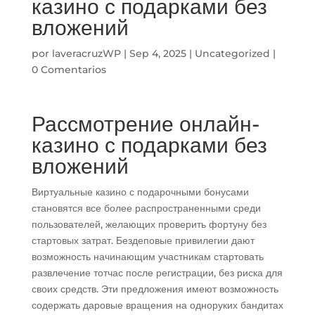
казино с подарками без
вложений
por
laveracruzWP
|
Sep 4, 2025
|
Uncategorized
|
0 Comentarios
Рассмотрение онлайн-
казино с подарками без
вложений
Виртуальные казино с подарочными бонусами
становятся все более распространенными среди
пользователей, желающих проверить фортуну без
стартовых затрат. Бездеповые привилегии дают
возможность начинающим участникам стартовать
развлечение тотчас после регистрации, без риска для
своих средств. Эти предложения имеют возможность
содержать даровые вращения на одноруких бандитах