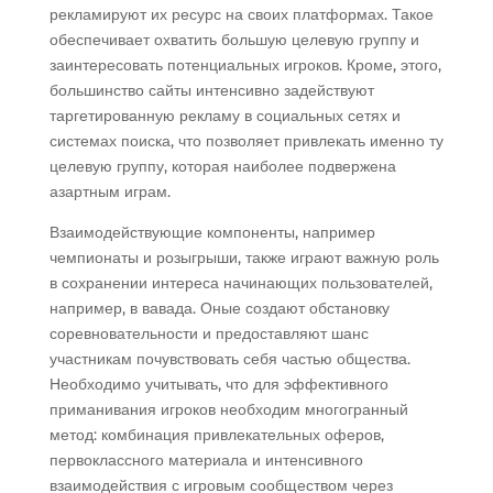
рекламируют их ресурс на своих платформах. Такое
обеспечивает охватить большую целевую группу и
заинтересовать потенциальных игроков. Кроме, этого,
большинство сайты интенсивно задействуют
таргетированную рекламу в социальных сетях и
системах поиска, что позволяет привлекать именно ту
целевую группу, которая наиболее подвержена
азартным играм.
Взаимодействующие компоненты, например
чемпионаты и розыгрыши, также играют важную роль
в сохранении интереса начинающих пользователей,
например, в вавада. Оные создают обстановку
соревновательности и предоставляют шанс
участникам почувствовать себя частью общества.
Необходимо учитывать, что для эффективного
приманивания игроков необходим многогранный
метод: комбинация привлекательных оферов,
первоклассного материала и интенсивного
взаимодействия с игровым сообществом через