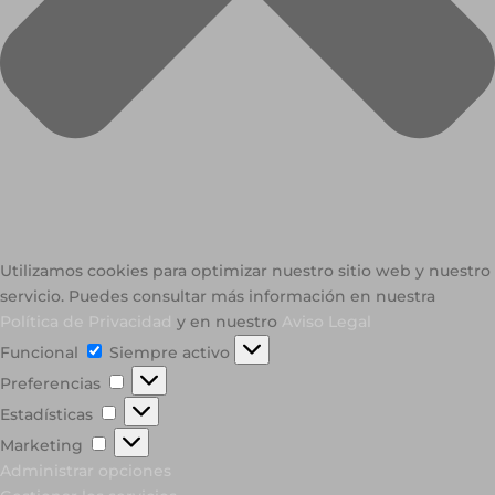
Utilizamos cookies para optimizar nuestro sitio web y nuestro
servicio. Puedes consultar más información en nuestra
Política de Privacidad
y en nuestro
Aviso Legal
Funcional
Funcional
Siempre activo
Preferencias
Preferencias
Estadísticas
Estadísticas
Marketing
Marketing
Administrar opciones