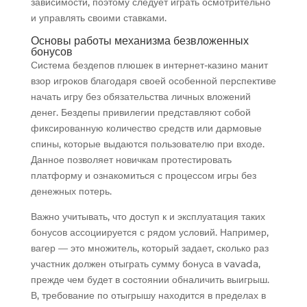
зависимости, поэтому следует играть осмотрительно
и управлять своими ставками.
Основы работы механизма безвложенных
бонусов
Система бездепов плюшек в интернет-казино манит
взор игроков благодаря своей особенной перспективе
начать игру без обязательства личных вложений
денег. Бездепы привилегии представляют собой
фиксированную количество средств или дармовые
спины, которые выдаются пользователю при входе.
Данное позволяет новичкам протестировать
платформу и ознакомиться с процессом игры без
денежных потерь.
Важно учитывать, что доступ к и эксплуатация таких
бонусов ассоциируется с рядом условий. Например,
вагер — это множитель, который задает, сколько раз
участник должен отыграть сумму бонуса в vavada,
прежде чем будет в состоянии обналичить выигрыш.
В, требование по отыгрышу находится в пределах в