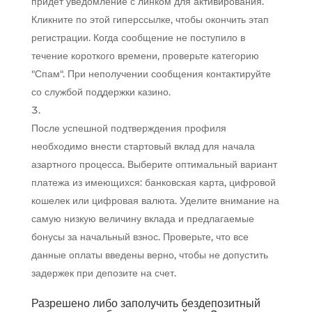
придет уведомление с линком для активирования.
Кликните по этой гиперссылке, чтобы окончить этап
регистрации. Когда сообщение не поступило в
течение короткого времени, проверьте категорию
"Спам". При неполучении сообщения контактируйте
со службой поддержки казино.
После успешной подтверждения профиля
необходимо внести стартовый вклад для начала
азартного процесса. Выберите оптимальный вариант
платежа из имеющихся: банковская карта, цифровой
кошелек или цифровая валюта. Уделите внимание на
самую низкую величину вклада и предлагаемые
бонусы за начальный взнос. Проверьте, что все
данные оплаты введены верно, чтобы не допустить
задержек при депозите на счет.
Разрешено либо заполучить бездепозитный