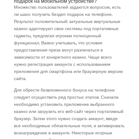
подарок на мобильном устройстве?
Множество пользователей задаются вопросом, есть
ли шанс получить бездеп подарок на телефоне.
Результат положительный: актуальные виртуальные
казино адаптируют свои системы под портативные
гаджеты, предлагая игрокам полноценный
функционал. Важно учитывать, что условия
предоставления приза могут различаться в
зависимости от конкретного казино. Чаще всего
нужно регистрация аккаунта с использованием
приложения для смартфона или браузерную версию
сайта.
Для обрести безвложенного бонуса на телефоне
следует осуществить ряд простых этапов. Сначала
необходимо установить приложение выбранного
казино или загрузить его веб-сайт через портативный
браузер. Затем этого нужно создать аккаунт, введя
все необходимые обязательные поля, и активировать
вознаграждение в аккаунте. Некоторые игорные