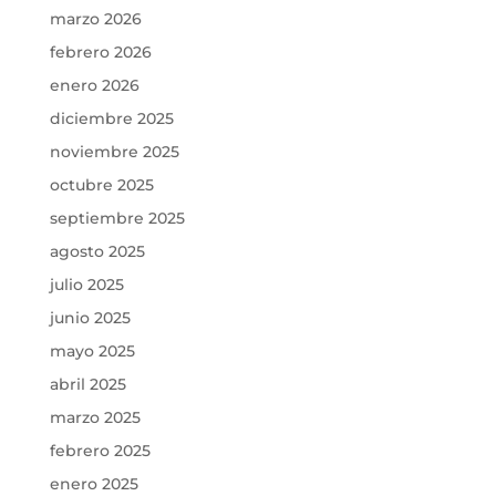
marzo 2026
febrero 2026
enero 2026
diciembre 2025
noviembre 2025
octubre 2025
septiembre 2025
agosto 2025
julio 2025
junio 2025
mayo 2025
abril 2025
marzo 2025
febrero 2025
enero 2025