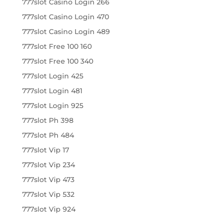
777slot Casino Login 266
777slot Casino Login 470
777slot Casino Login 489
777slot Free 100 160
777slot Free 100 340
777slot Login 425
777slot Login 481
777slot Login 925
777slot Ph 398
777slot Ph 484
777slot Vip 17
777slot Vip 234
777slot Vip 473
777slot Vip 532
777slot Vip 924