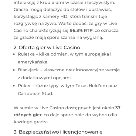
interakcję z krupierami w czasie rzeczywistym.
Gracze mogą dołączyć do stołów i obstawiać,
korzystając z kamery HD, która transmituje
rozgrywkę na żywo. Warto dodać, że gry w Live
Casino charakteryzują się
96.3% RTP
, co oznacza,
że gracze mają spore szanse na wygraną.
2. Oferta gier w Live Casino
Ruletka – kilka odmian, w tym europejska i
amerykańska.
Blackjack – klasyczne oraz innowacyjne wersje
z dodatkowymi opcjami.
Poker – różne typy, w tym Texas Hold’em oraz
Caribbean Stud.
W sumie w Live Casino dostępnych jest około
37
różnych gier
, co daje spore pole do wyboru dla
każdego gracza.
3. Bezpieczeństwo i licencjonowanie