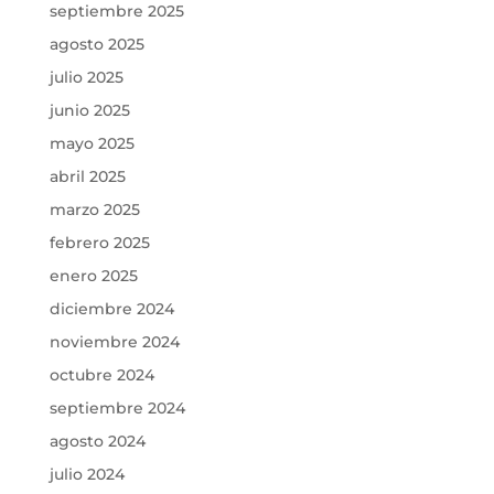
septiembre 2025
agosto 2025
julio 2025
junio 2025
mayo 2025
abril 2025
marzo 2025
febrero 2025
enero 2025
diciembre 2024
noviembre 2024
octubre 2024
septiembre 2024
agosto 2024
julio 2024