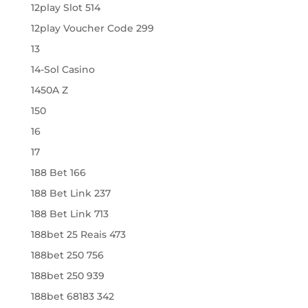
12play Slot 514
12play Voucher Code 299
13
14-Sol Casino
1450A Z
150
16
17
188 Bet 166
188 Bet Link 237
188 Bet Link 713
188bet 25 Reais 473
188bet 250 756
188bet 250 939
188bet 68183 342