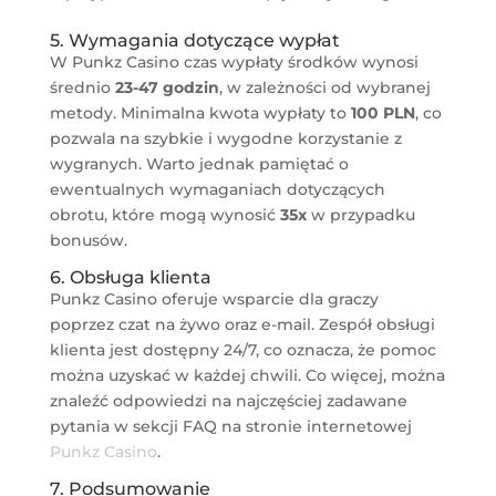
5. Wymagania dotyczące wypłat
W Punkz Casino czas wypłaty środków wynosi
średnio
23-47 godzin
, w zależności od wybranej
metody. Minimalna kwota wypłaty to
100 PLN
, co
pozwala na szybkie i wygodne korzystanie z
wygranych. Warto jednak pamiętać o
ewentualnych wymaganiach dotyczących
obrotu, które mogą wynosić
35x
w przypadku
bonusów.
6. Obsługa klienta
Punkz Casino oferuje wsparcie dla graczy
poprzez czat na żywo oraz e-mail. Zespół obsługi
klienta jest dostępny 24/7, co oznacza, że pomoc
można uzyskać w każdej chwili. Co więcej, można
znaleźć odpowiedzi na najczęściej zadawane
pytania w sekcji FAQ na stronie internetowej
Punkz Casino
.
7. Podsumowanie