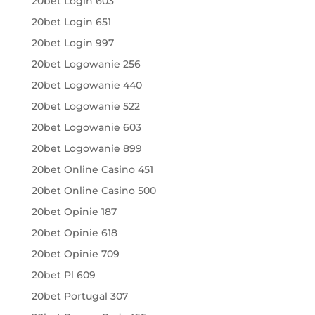
20bet Login 603
20bet Login 651
20bet Login 997
20bet Logowanie 256
20bet Logowanie 440
20bet Logowanie 522
20bet Logowanie 603
20bet Logowanie 899
20bet Online Casino 451
20bet Online Casino 500
20bet Opinie 187
20bet Opinie 618
20bet Opinie 709
20bet Pl 609
20bet Portugal 307