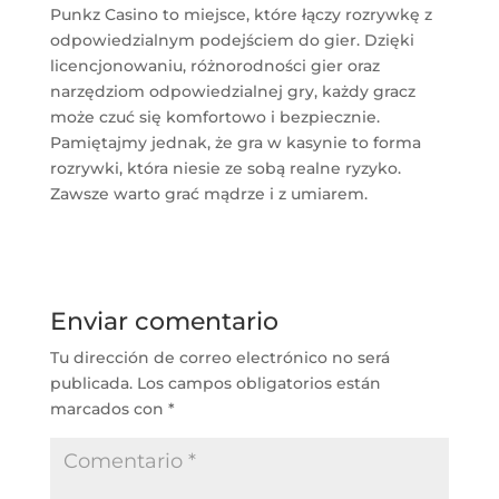
Punkz Casino to miejsce, które łączy rozrywkę z
odpowiedzialnym podejściem do gier. Dzięki
licencjonowaniu, różnorodności gier oraz
narzędziom odpowiedzialnej gry, każdy gracz
może czuć się komfortowo i bezpiecznie.
Pamiętajmy jednak, że gra w kasynie to forma
rozrywki, która niesie ze sobą realne ryzyko.
Zawsze warto grać mądrze i z umiarem.
Enviar comentario
Tu dirección de correo electrónico no será
publicada.
Los campos obligatorios están
marcados con
*