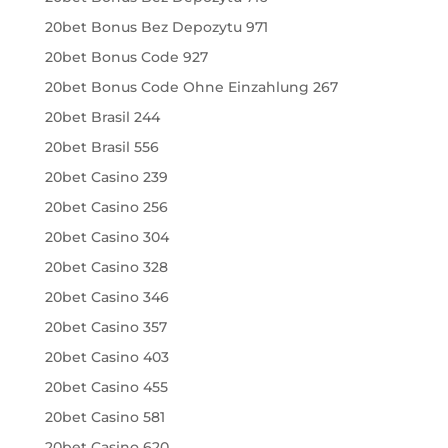
20bet Bonus Bez Depozytu 971
20bet Bonus Code 927
20bet Bonus Code Ohne Einzahlung 267
20bet Brasil 244
20bet Brasil 556
20bet Casino 239
20bet Casino 256
20bet Casino 304
20bet Casino 328
20bet Casino 346
20bet Casino 357
20bet Casino 403
20bet Casino 455
20bet Casino 581
20bet Casino 620