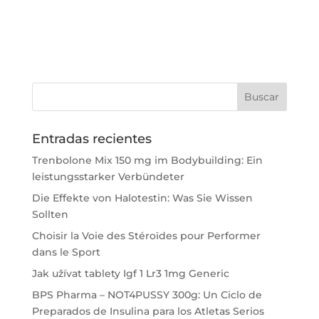
Entradas recientes
Trenbolone Mix 150 mg im Bodybuilding: Ein
leistungsstarker Verbündeter
Die Effekte von Halotestin: Was Sie Wissen
Sollten
Choisir la Voie des Stéroïdes pour Performer
dans le Sport
Jak užívat tablety Igf 1 Lr3 1mg Generic
BPS Pharma – NOT4PUSSY 300g: Un Ciclo de
Preparados de Insulina para los Atletas Serios