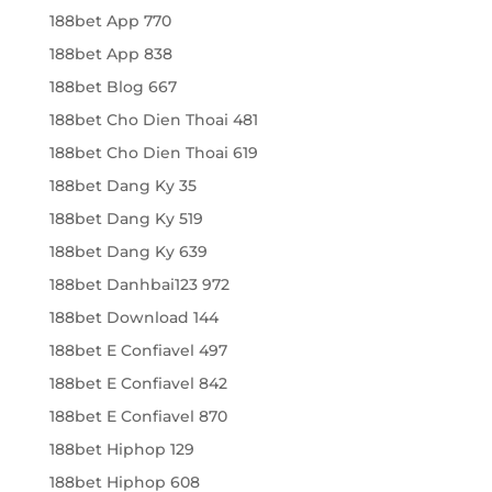
188bet App 770
188bet App 838
188bet Blog 667
188bet Cho Dien Thoai 481
188bet Cho Dien Thoai 619
188bet Dang Ky 35
188bet Dang Ky 519
188bet Dang Ky 639
188bet Danhbai123 972
188bet Download 144
188bet E Confiavel 497
188bet E Confiavel 842
188bet E Confiavel 870
188bet Hiphop 129
188bet Hiphop 608