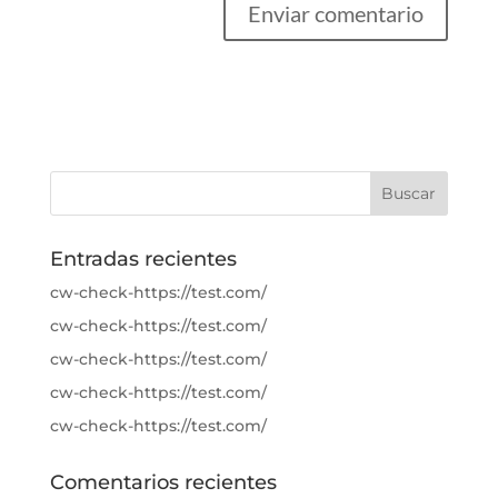
Entradas recientes
cw-check-https://test.com/
cw-check-https://test.com/
cw-check-https://test.com/
cw-check-https://test.com/
cw-check-https://test.com/
Comentarios recientes