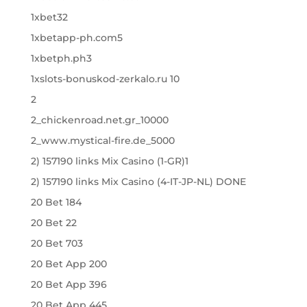
1xbet32
1xbetapp-ph.com5
1xbetph.ph3
1xslots-bonuskod-zerkalo.ru 10
2
2_chickenroad.net.gr_10000
2_www.mystical-fire.de_5000
2) 157190 links Mix Casino (1-GR)1
2) 157190 links Mix Casino (4-IT-JP-NL) DONE
20 Bet 184
20 Bet 22
20 Bet 703
20 Bet App 200
20 Bet App 396
20 Bet App 445