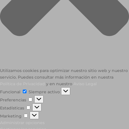
Utilizamos cookies para optimizar nuestro sitio web y nuestro
servicio. Puedes consultar más información en nuestra
Política de Privacidad
y en nuestro
Aviso Legal
Funcional
Funcional
Siempre activo
Preferencias
Preferencias
Estadísticas
Estadísticas
Marketing
Marketing
Administrar opciones