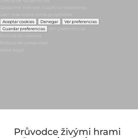
Gestionar los servicios
Gestionar {vendor_count} proveedores
Leer más sobre estos propósitos
Aceptar cookies
Denegar
Ver preferencias
Ver preferencias
Guardar preferencias
Política de cookies
Política de privacidad
Aviso legal
Průvodce živými hrami