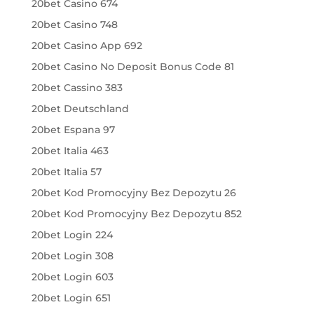
20bet Casino 674
20bet Casino 748
20bet Casino App 692
20bet Casino No Deposit Bonus Code 81
20bet Cassino 383
20bet Deutschland
20bet Espana 97
20bet Italia 463
20bet Italia 57
20bet Kod Promocyjny Bez Depozytu 26
20bet Kod Promocyjny Bez Depozytu 852
20bet Login 224
20bet Login 308
20bet Login 603
20bet Login 651