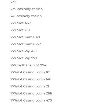
732
739 casinoly casino
741 casinoly casino
777 Slot 467
777 Slot 761
777 Slot Game 121
777 Slot Game 773
777 Slot Vip 418
777 Slot Vip 973
777 Tadhana Slot 974
777slot Casino Login 101
777slot Casino Login 146
777slot Casino Login 21
777slot Casino Login 266
777slot Casino Login 470