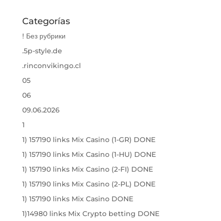
Categorías
! Без рубрики
.5p-style.de
.rinconvikingo.cl
05
06
09.06.2026
1
1) 157190 links Mix Casino (1-GR) DONE
1) 157190 links Mix Casino (1-HU) DONE
1) 157190 links Mix Casino (2-FI) DONE
1) 157190 links Mix Casino (2-PL) DONE
1) 157190 links Mix Casino DONE
1)14980 links Mix Crypto betting DONE