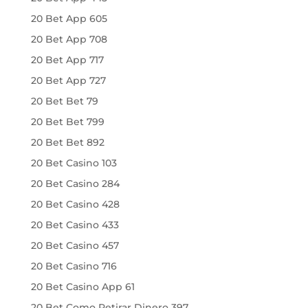
20 Bet App 605
20 Bet App 708
20 Bet App 717
20 Bet App 727
20 Bet Bet 79
20 Bet Bet 799
20 Bet Bet 892
20 Bet Casino 103
20 Bet Casino 284
20 Bet Casino 428
20 Bet Casino 433
20 Bet Casino 457
20 Bet Casino 716
20 Bet Casino App 61
20 Bet Como Retirar Dinero 397