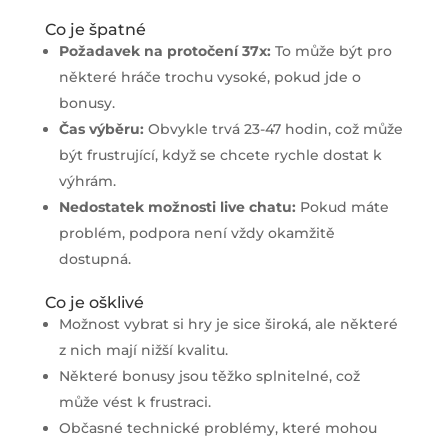
Co je špatné
Požadavek na protočení 37x:
To může být pro
některé hráče trochu vysoké, pokud jde o
bonusy.
Čas výběru:
Obvykle trvá 23-47 hodin, což může
být frustrující, když se chcete rychle dostat k
výhrám.
Nedostatek možnosti live chatu:
Pokud máte
problém, podpora není vždy okamžitě
dostupná.
Co je ošklivé
Možnost vybrat si hry je sice široká, ale některé
z nich mají nižší kvalitu.
Některé bonusy jsou těžko splnitelné, což
může vést k frustraci.
Občasné technické problémy, které mohou