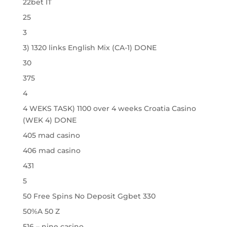
22bet IT
25
3
3) 1320 links English Mix (CA-1) DONE
30
375
4
4 WEKS TASK) 1100 over 4 weeks Croatia Casino
(WEK 4) DONE
405 mad casino
406 mad casino
431
5
50 Free Spins No Deposit Ggbet 330
50%A 50 Z
516 – nine casino