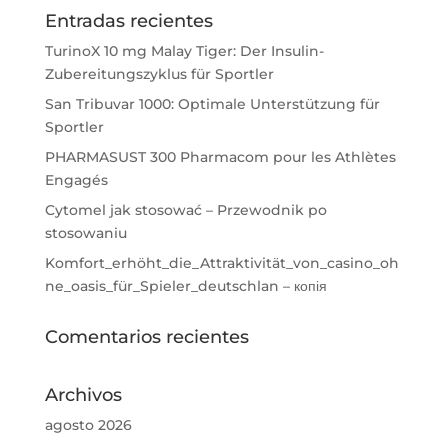
Entradas recientes
TurinoX 10 mg Malay Tiger: Der Insulin-
Zubereitungszyklus für Sportler
San Tribuvar 1000: Optimale Unterstützung für
Sportler
PHARMASUST 300 Pharmacom pour les Athlètes
Engagés
Cytomel jak stosować – Przewodnik po
stosowaniu
Komfort_erhöht_die_Attraktivität_von_casino_oh
ne_oasis_für_Spieler_deutschlan – копія
Comentarios recientes
Archivos
agosto 2026