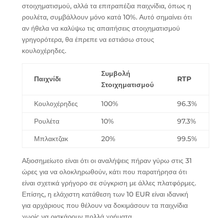
στοιχηματισμού, αλλά τα επιτραπέζια παιχνίδια, όπως η
ρουλέτα, συμβάλλουν μόνο κατά 10%. Αυτό σημαίνει ότι
αν ήθελα να καλύψω τις απαιτήσεις στοιχηματισμού
γρηγορότερα, θα έπρεπε να εστιάσω στους
κουλοχέρηδες.
Συμβολή
Παιχνίδι
RTP
Στοιχηματισμού
Κουλοχέρηδες
100%
96.3%
Ρουλέτα
10%
97.3%
Μπλακτζακ
20%
99.5%
Αξιοσημείωτο είναι ότι οι αναλήψεις πήραν γύρω στις 31
ώρες για να ολοκληρωθούν, κάτι που παρατήρησα ότι
είναι σχετικά γρήγορο σε σύγκριση με άλλες πλατφόρμες.
Επίσης, η ελάχιστη κατάθεση των 10 EUR είναι ιδανική
για αρχάριους που θέλουν να δοκιμάσουν τα παιχνίδια
χωρίς να ρισκάρουν πολλά χρήματα.