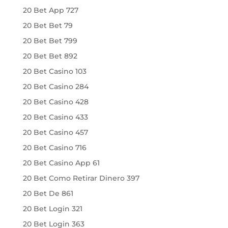
20 Bet App 727
20 Bet Bet 79
20 Bet Bet 799
20 Bet Bet 892
20 Bet Casino 103
20 Bet Casino 284
20 Bet Casino 428
20 Bet Casino 433
20 Bet Casino 457
20 Bet Casino 716
20 Bet Casino App 61
20 Bet Como Retirar Dinero 397
20 Bet De 861
20 Bet Login 321
20 Bet Login 363