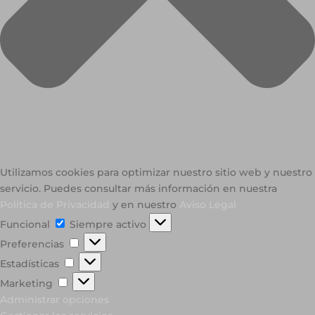
Utilizamos cookies para optimizar nuestro sitio web y nuestro
servicio. Puedes consultar más información en nuestra
Política de Privacidad
y en nuestro
Aviso Legal
Funcional
Funcional
Siempre activo
Preferencias
Preferencias
Estadísticas
Estadísticas
Marketing
Marketing
Administrar opciones