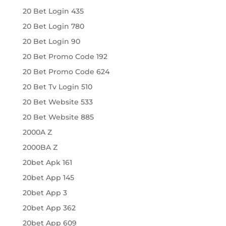
20 Bet Login 435
20 Bet Login 780
20 Bet Login 90
20 Bet Promo Code 192
20 Bet Promo Code 624
20 Bet Tv Login 510
20 Bet Website 533
20 Bet Website 885
2000A Z
2000BA Z
20bet Apk 161
20bet App 145
20bet App 3
20bet App 362
20bet App 609