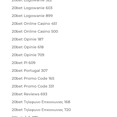
20bet Logowanie 603
20bet Logowanie 899
20bet Online Casino 451
20bet Online Casino 500
20bet Opinie 187
20bet Opinie 618
20bet Opinie 709
20bet Pl 609
20bet Portugal 307
20bet Promo Code 165
20bet Promo Code 331
20bet Reviews 693
20bet Τηλεφωνο Επικοινωνιας 168
20bet Τηλεφωνο Επικοινωνιας 720