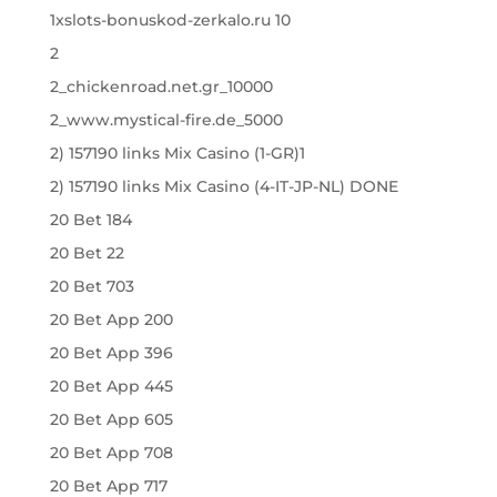
1xslots-bonuskod-zerkalo.ru 10
2
2_chickenroad.net.gr_10000
2_www.mystical-fire.de_5000
2) 157190 links Mix Casino (1-GR)1
2) 157190 links Mix Casino (4-IT-JP-NL) DONE
20 Bet 184
20 Bet 22
20 Bet 703
20 Bet App 200
20 Bet App 396
20 Bet App 445
20 Bet App 605
20 Bet App 708
20 Bet App 717