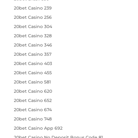
20bet Casino 239
20bet Casino 256
20bet Casino 304
20bet Casino 328
20bet Casino 346
20bet Casino 357
20bet Casino 403
20bet Casino 455
20bet Casino 581
20bet Casino 620
20bet Casino 652
20bet Casino 674
20bet Casino 748
20bet Casino App 692
20bet Casino No Deposit Bonus Code 81