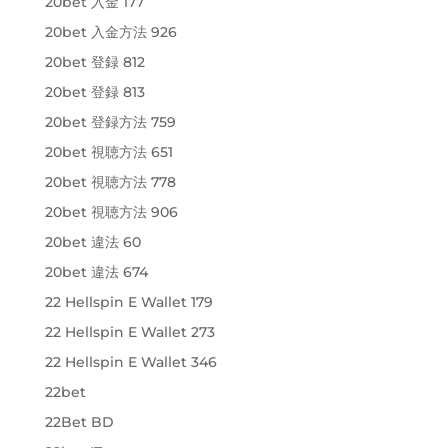
20bet 入金 177
20bet 入金方法 926
20bet 登録 812
20bet 登録 813
20bet 登録方法 759
20bet 視聴方法 651
20bet 視聴方法 778
20bet 視聴方法 906
20bet 違法 60
20bet 違法 674
22 Hellspin E Wallet 179
22 Hellspin E Wallet 273
22 Hellspin E Wallet 346
22bet
22Bet BD