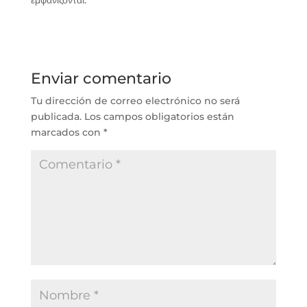
Enviar comentario
Tu dirección de correo electrónico no será
publicada.
Los campos obligatorios están
marcados con
*