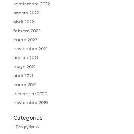
septiembre 2022
agosto 2022
abril 2022
febrero 2022
enero 2022
noviembre 2021
agosto 2021
mayo 2021
abril 2021
enero 2021
diciembre 2020
noviembre 2019
Categorías
! Без рубрики