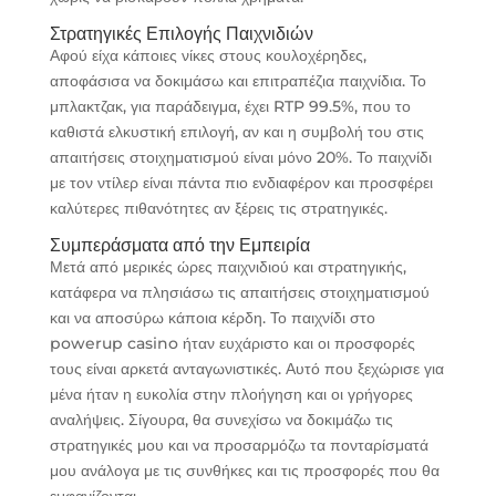
Στρατηγικές Επιλογής Παιχνιδιών
Αφού είχα κάποιες νίκες στους κουλοχέρηδες,
αποφάσισα να δοκιμάσω και επιτραπέζια παιχνίδια. Το
μπλακτζακ, για παράδειγμα, έχει RTP 99.5%, που το
καθιστά ελκυστική επιλογή, αν και η συμβολή του στις
απαιτήσεις στοιχηματισμού είναι μόνο 20%. Το παιχνίδι
με τον ντίλερ είναι πάντα πιο ενδιαφέρον και προσφέρει
καλύτερες πιθανότητες αν ξέρεις τις στρατηγικές.
Συμπεράσματα από την Εμπειρία
Μετά από μερικές ώρες παιχνιδιού και στρατηγικής,
κατάφερα να πλησιάσω τις απαιτήσεις στοιχηματισμού
και να αποσύρω κάποια κέρδη. Το παιχνίδι στο
powerup casino ήταν ευχάριστο και οι προσφορές
τους είναι αρκετά ανταγωνιστικές. Αυτό που ξεχώρισε για
μένα ήταν η ευκολία στην πλοήγηση και οι γρήγορες
αναλήψεις. Σίγουρα, θα συνεχίσω να δοκιμάζω τις
στρατηγικές μου και να προσαρμόζω τα πονταρίσματά
μου ανάλογα με τις συνθήκες και τις προσφορές που θα
εμφανίζονται.