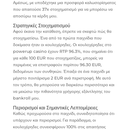
Αμέσως, με υποδέχτηκε μια προσφορά καλωσορίσματος
που απαιτούσε 37x στοιχηματισμό για να μπορέσω να
αποσύρω τα κέρδη μου.
Στρατηγικές Στοιχηματισμού
Αφού έκανα την κατάθεση, έπρεπε να σκεφτώ πώς θα
στοιχηματίσω. Ένα από τα πρώτα παιχνίδια που
δοκίμασα ήταν οι κουλοχέρηδες. Οι κουλοχέρηδες στο
powerup casino έχουν RTP 96.3%, που σημαίνει ότι
για κάθε 100 EUR που στοιχηματίζεις, μπορείς να
περιμένεις να επιστραφούν περίπου 96.30 EUR,
δεδομένων των συνθηκών. Έπαιξα σε ένα παιχνίδι με
μέγιστο ποντάρισμα 2 EUR ανά περιστροφή. Με αυτό
τον τρόπο, θα μπορούσα να διαρκέσω περισσότερο και
να μειώσω την πιθανότητα γρήγορης εξάντλησης του
bankroll μου.
Περιορισμοί και Σημαντικές Λεπτομέρειες
Καθώς προχωρούσα στο παιχνίδι, συνειδητοποίησα ότι
υπάρχουν και περιορισμοί. Για παράδειγμα, οι
κουλοχέρηδες συνεισφέρουν 100% στις απαιτήσεις