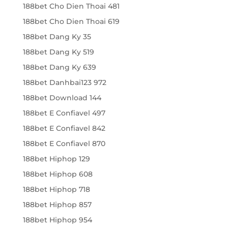
188bet Cho Dien Thoai 481
188bet Cho Dien Thoai 619
188bet Dang Ky 35
188bet Dang Ky 519
188bet Dang Ky 639
188bet Danhbai123 972
188bet Download 144
188bet E Confiavel 497
188bet E Confiavel 842
188bet E Confiavel 870
188bet Hiphop 129
188bet Hiphop 608
188bet Hiphop 718
188bet Hiphop 857
188bet Hiphop 954