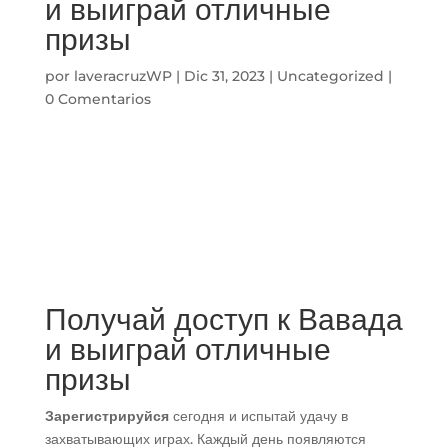
и выиграй отличные
призы
por
laveracruzWP
|
Dic 31, 2023
|
Uncategorized
|
0 Comentarios
Получай доступ к Вавада
и выиграй отличные
призы
Зарегистрируйся
сегодня и испытай удачу в
захватывающих играх. Каждый день появляются