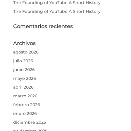
The Founding of YouTube A Short History
The Founding of YouTube A Short History
Comentarios recientes
Archivos
agosto 2026
julio 2026
junio 2026
mayo 2026
abril 2026
marzo 2026
febrero 2026
enero 2026
diciembre 2025
noviembre 2025