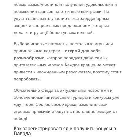
новые возможности для получения удовольствия и
повышения шансов на отличные выигрыши. Не
упусти шанс взять участие в экстраординарных
акциях и специальных предложениям, которые
делают игру ещё более увлекательной.
Выбери игровые автоматы, настольные игры или
оригинальные лотереи –
открой для себя
разнообразие
, которое порадует даже самых
притязательных игроков. Каждое вращение может
привести к неожиданным результатам, поэтому стоит
попробовать!
Обязательно следи за актуальными новостями и
обновлениями: интересные турниры и конкурсы уже
ждут тебя.
Сейчас самое время
изменить свои
игровые привычки и ощутить настоящие эмоции от
побед!
Как зарегистрироваться и получить бонусы в
Вавада