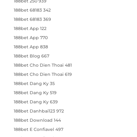
188bet 250 939
188bet 68183 342
188bet 68183 369
188bet App 122
188bet App 770
188bet App 838
188bet Blog 667
188bet Cho Dien Thoai 481
188bet Cho Dien Thoai 619
188bet Dang Ky 35
188bet Dang Ky 519
188bet Dang Ky 639
188bet Danhbai123 972
188bet Download 144
188bet E Confiavel 497