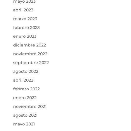
mayo 2023
abril 2023
marzo 2023
febrero 2023
enero 2023
diciembre 2022
noviembre 2022
septiembre 2022
agosto 2022
abril 2022
febrero 2022
enero 2022
noviembre 2021
agosto 2021
mayo 2021