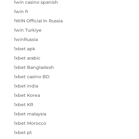
1win casino spanish
1win fr
1WIN Official In Russia
1win Turkiye
1winRussia
1xbet apk
1xbet arabic
1xbet Bangladesh
1xbet casino BD
1xbet india
1xbet Korea
1xbet KR
1xbet malaysia
1xbet Morocco
1xbet pt