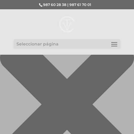
Gestionar el consentimiento de las cookies
987 60 28 38 | 987 61 70 01
Seleccionar página