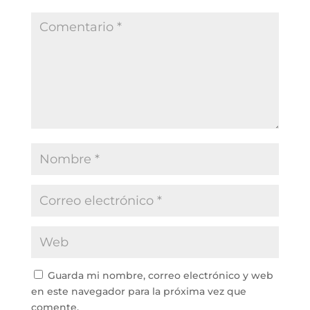
Guarda mi nombre, correo electrónico y web
en este navegador para la próxima vez que
comente.