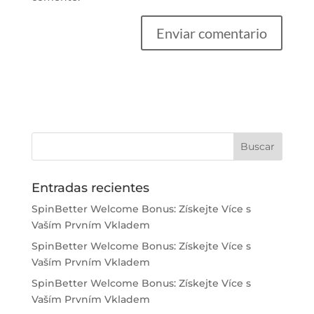
Entradas recientes
SpinBetter Welcome Bonus: Získejte Více s
Vaším Prvním Vkladem
SpinBetter Welcome Bonus: Získejte Více s
Vaším Prvním Vkladem
SpinBetter Welcome Bonus: Získejte Více s
Vaším Prvním Vkladem