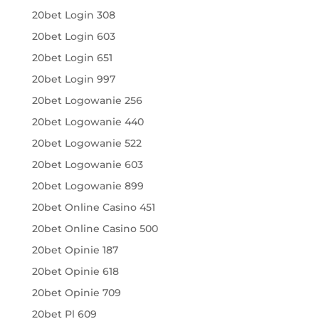
20bet Login 308
20bet Login 603
20bet Login 651
20bet Login 997
20bet Logowanie 256
20bet Logowanie 440
20bet Logowanie 522
20bet Logowanie 603
20bet Logowanie 899
20bet Online Casino 451
20bet Online Casino 500
20bet Opinie 187
20bet Opinie 618
20bet Opinie 709
20bet Pl 609