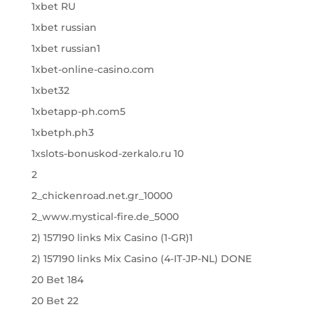
1xbet RU
1xbet russian
1xbet russian1
1xbet-online-casino.com
1xbet32
1xbetapp-ph.com5
1xbetph.ph3
1xslots-bonuskod-zerkalo.ru 10
2
2_chickenroad.net.gr_10000
2_www.mystical-fire.de_5000
2) 157190 links Mix Casino (1-GR)1
2) 157190 links Mix Casino (4-IT-JP-NL) DONE
20 Bet 184
20 Bet 22