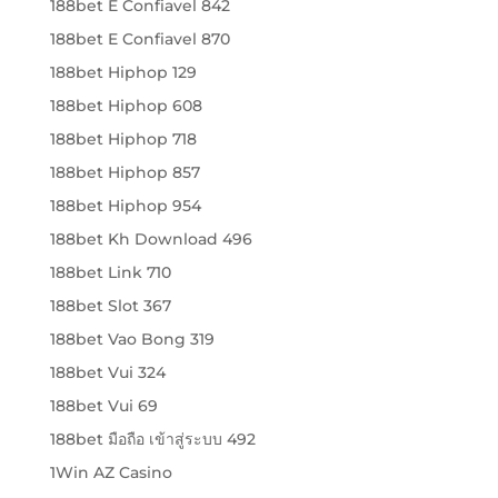
188bet E Confiavel 842
188bet E Confiavel 870
188bet Hiphop 129
188bet Hiphop 608
188bet Hiphop 718
188bet Hiphop 857
188bet Hiphop 954
188bet Kh Download 496
188bet Link 710
188bet Slot 367
188bet Vao Bong 319
188bet Vui 324
188bet Vui 69
188bet มือถือ เข้าสู่ระบบ 492
1Win AZ Casino