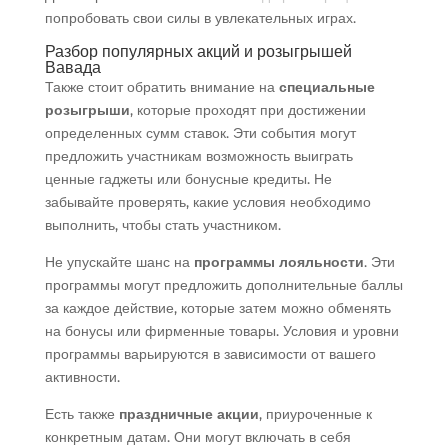
попробовать свои силы в увлекательных играх.
Разбор популярных акций и розыгрышей
Вавада
Также стоит обратить внимание на
специальные
розыгрыши
, которые проходят при достижении
определенных сумм ставок. Эти события могут
предложить участникам возможность выиграть
ценные гаджеты или бонусные кредиты. Не
забывайте проверять, какие условия необходимо
выполнить, чтобы стать участником.
Не упускайте шанс на
программы лояльности
. Эти
программы могут предложить дополнительные баллы
за каждое действие, которые затем можно обменять
на бонусы или фирменные товары. Условия и уровни
программы варьируются в зависимости от вашего
активности.
Есть также
праздничные акции
, приуроченные к
конкретным датам. Они могут включать в себя