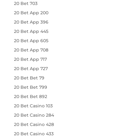
20 Bet 703
20 Bet App 200
20 Bet App 396
20 Bet App 445
20 Bet App 605
20 Bet App 708
20 Bet App 717
20 Bet App 727
20 Bet Bet 79
20 Bet Bet 799
20 Bet Bet 892
20 Bet Casino 103
20 Bet Casino 284
20 Bet Casino 428
20 Bet Casino 433