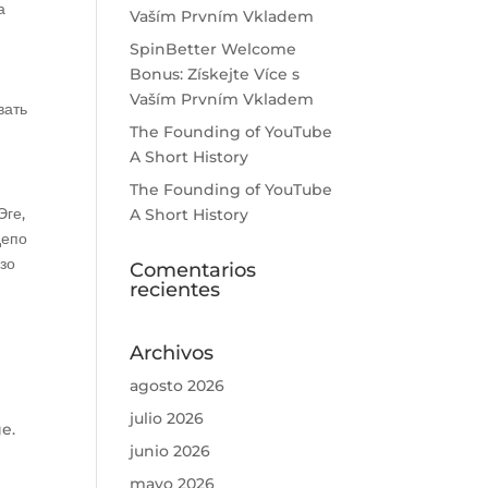
а
Vaším Prvním Vkladem
SpinBetter Welcome
Bonus: Získejte Více s
Vaším Prvním Vkladem
вать
The Founding of YouTube
A Short History
The Founding of YouTube
Эге,
A Short History
депо
зо
Comentarios
recientes
Archivos
agosto 2026
julio 2026
e.
junio 2026
mayo 2026