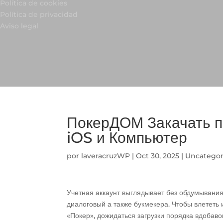
Política de cookies
Política de privacidad
Aviso legal
ПокерДОМ Закачать п
iOS и Компьютер
por
laveracruzWP
|
Oct 30, 2025
|
Uncategor
Учетная аккаунт выглядывает без обдумывания
диалоговый а также букмекера. Чтобы влететь 
«Покер», дожидаться загрузки порядка вдобав