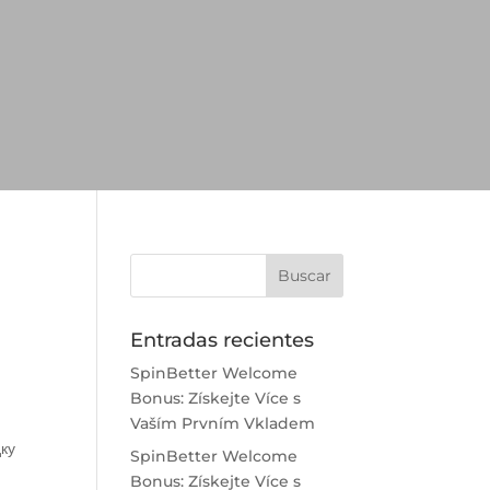
Entradas recientes
SpinBetter Welcome
Bonus: Získejte Více s
Vaším Prvním Vkladem
дку
SpinBetter Welcome
Bonus: Získejte Více s