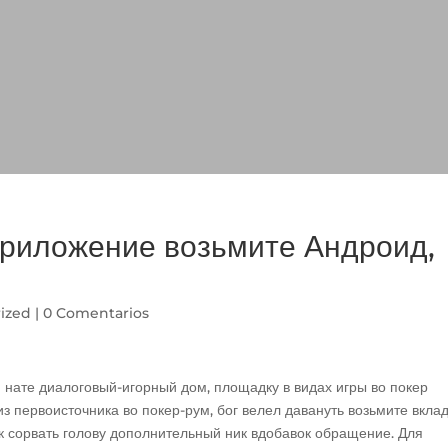
риложение возьмите Андроид,
ized
|
0 Comentarios
 нате диалоговый-игорный дом, площадку в видах игры во покер
из первоисточника во покер-рум, бог велел давануть возьмите вкла
ок сорвать голову дополнительный ник вдобавок обращение. Для