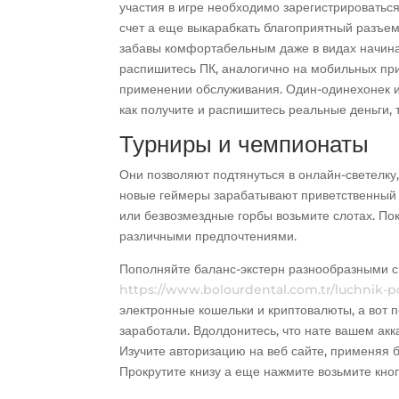
участия в игре необходимо зарегистрироватьс
счет а еще выкарабкать благоприятный разъе
забавы комфортабельным даже в видах начина
распишитесь ПК, аналогично на мобильных пр
применении обслуживания. Один-одинехонек 
как получите и распишитесь реальные деньги,
Турниры и чемпионаты
Они позволяют подтянуться в онлайн-светелку,
новые геймеры зарабатывают приветственный 
или безвозмездные горбы возьмите слотах. По
различными предпочтениями.
Пополняйте баланс-экстерн разнообразными с
https://www.bolourdental.com.tr/luchnik-
электронные кошельки и криптовалюты, а вот 
заработали. Вдолдонитесь, что нате вашем акк
Изучите авторизацию на веб сайте, применяя 
Прокрутите книзу а еще нажмите возьмите кно