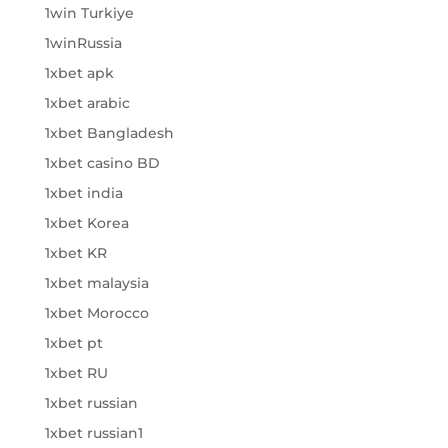
1win Turkiye
1winRussia
1xbet apk
1xbet arabic
1xbet Bangladesh
1xbet casino BD
1xbet india
1xbet Korea
1xbet KR
1xbet malaysia
1xbet Morocco
1xbet pt
1xbet RU
1xbet russian
1xbet russian1