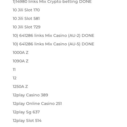
1)14980 links Mix Crypto betting DONE
10 Jili Slot 170
10 Jili Slot 581
10 Jili Slot 729
10) 641286 links Mix Casino (AU-2) DONE
10) 641286 links Mix Casino (AU-5) DONE
1000A Z
1090A Z
11
12
1250A Z
12play Casino 389
12play Online Casino 251
12play Sg 637
12play Slot 514