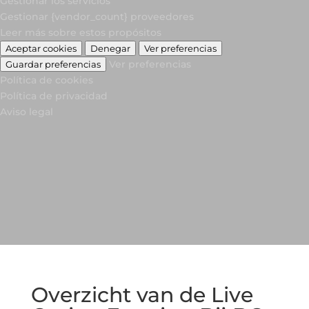
Gestionar los servicios
Gestionar {vendor_count} proveedores
Leer más sobre estos propósitos
Aceptar cookies
Denegar
Ver preferencias
Ver preferencias
Guardar preferencias
Política de cookies
Política de privacidad
Aviso legal
Overzicht van de Live