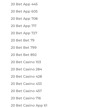
20 Bet App 445
20 Bet App 605
20 Bet App 708
20 Bet App 717
20 Bet App 727
20 Bet Bet 79
20 Bet Bet 799
20 Bet Bet 892
20 Bet Casino 103
20 Bet Casino 284
20 Bet Casino 428
20 Bet Casino 433
20 Bet Casino 457
20 Bet Casino 716
20 Bet Casino App 61