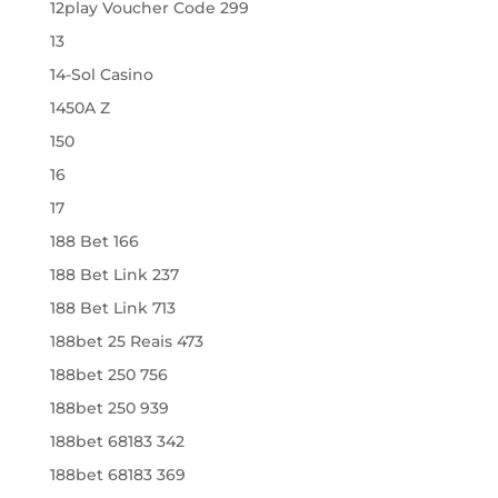
12play Voucher Code 299
13
14-Sol Casino
1450A Z
150
16
17
188 Bet 166
188 Bet Link 237
188 Bet Link 713
188bet 25 Reais 473
188bet 250 756
188bet 250 939
188bet 68183 342
188bet 68183 369