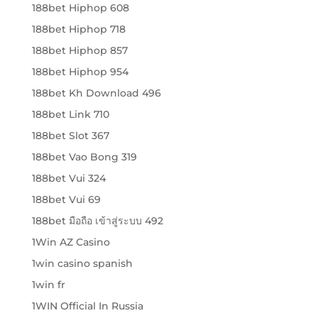
188bet Hiphop 608
188bet Hiphop 718
188bet Hiphop 857
188bet Hiphop 954
188bet Kh Download 496
188bet Link 710
188bet Slot 367
188bet Vao Bong 319
188bet Vui 324
188bet Vui 69
188bet มือถือ เข้าสู่ระบบ 492
1Win AZ Casino
1win casino spanish
1win fr
1WIN Official In Russia