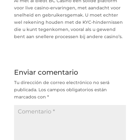
Al met al biedt BC Casino een solide platform
voor live casino-ervaringen, met aandacht voor
snelheid en gebruikersgemak. U moet echter
wel rekening houden met de KYC-hindernissen
die u kunt tegenkomen, vooral als u gewend
bent aan snellere processen bij andere casino’s.
Enviar comentario
Tu dirección de correo electrónico no será
publicada.
Los campos obligatorios están
marcados con
*