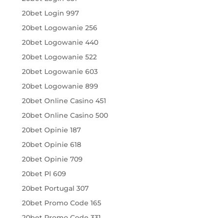
20bet Login 997
20bet Logowanie 256
20bet Logowanie 440
20bet Logowanie 522
20bet Logowanie 603
20bet Logowanie 899
20bet Online Casino 451
20bet Online Casino 500
20bet Opinie 187
20bet Opinie 618
20bet Opinie 709
20bet Pl 609
20bet Portugal 307
20bet Promo Code 165
20bet Promo Code 331