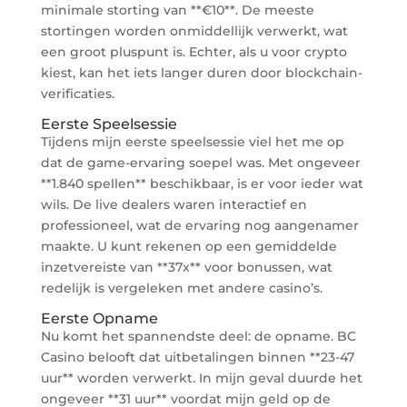
minimale storting van **€10**. De meeste
stortingen worden onmiddellijk verwerkt, wat
een groot pluspunt is. Echter, als u voor crypto
kiest, kan het iets langer duren door blockchain-
verificaties.
Eerste Speelsessie
Tijdens mijn eerste speelsessie viel het me op
dat de game-ervaring soepel was. Met ongeveer
**1.840 spellen** beschikbaar, is er voor ieder wat
wils. De live dealers waren interactief en
professioneel, wat de ervaring nog aangenamer
maakte. U kunt rekenen op een gemiddelde
inzetvereiste van **37x** voor bonussen, wat
redelijk is vergeleken met andere casino’s.
Eerste Opname
Nu komt het spannendste deel: de opname. BC
Casino belooft dat uitbetalingen binnen **23-47
uur** worden verwerkt. In mijn geval duurde het
ongeveer **31 uur** voordat mijn geld op de