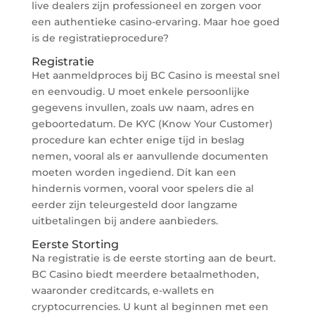
live dealers zijn professioneel en zorgen voor
een authentieke casino-ervaring. Maar hoe goed
is de registratieprocedure?
Registratie
Het aanmeldproces bij BC Casino is meestal snel
en eenvoudig. U moet enkele persoonlijke
gegevens invullen, zoals uw naam, adres en
geboortedatum. De KYC (Know Your Customer)
procedure kan echter enige tijd in beslag
nemen, vooral als er aanvullende documenten
moeten worden ingediend. Dit kan een
hindernis vormen, vooral voor spelers die al
eerder zijn teleurgesteld door langzame
uitbetalingen bij andere aanbieders.
Eerste Storting
Na registratie is de eerste storting aan de beurt.
BC Casino biedt meerdere betaalmethoden,
waaronder creditcards, e-wallets en
cryptocurrencies. U kunt al beginnen met een