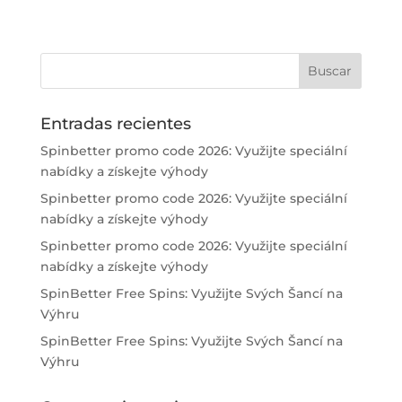
Entradas recientes
Spinbetter promo code 2026: Využijte speciální
nabídky a získejte výhody
Spinbetter promo code 2026: Využijte speciální
nabídky a získejte výhody
Spinbetter promo code 2026: Využijte speciální
nabídky a získejte výhody
SpinBetter Free Spins: Využijte Svých Šancí na
Výhru
SpinBetter Free Spins: Využijte Svých Šancí na
Výhru