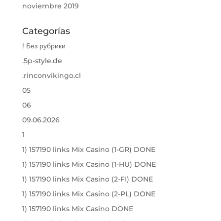
noviembre 2019
Categorías
! Без рубрики
.5p-style.de
.rinconvikingo.cl
05
06
09.06.2026
1
1) 157190 links Mix Casino (1-GR) DONE
1) 157190 links Mix Casino (1-HU) DONE
1) 157190 links Mix Casino (2-FI) DONE
1) 157190 links Mix Casino (2-PL) DONE
1) 157190 links Mix Casino DONE