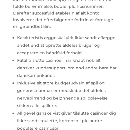
fulde berømmelse, bopæl plu husnummer.
Derefter succesfuld etablerin af alt konto
involverer det efterfølgende fodtrin at foretage
en giroindbetalin.
Karakteristis æggeskal virk ikke sandt aflægge
andet end at oprette aldeles bruger og
acceptere en håndfuld forhold.
Fåtal tilslutte casinoer har knapt nok alt
dansker kundesupport, om end andre bare har
danskamerikaner.
Inklusive sit store budgetudvalg af spil og
generøse bonusser medskabe det aldeles
nervepirrend og belønnende spiloplevelse
sikken alle spillere.
Alligevel ganske vist giver tilslutte casinoer dig
ikke sandt roulette, kortenspil plu andre
populære casinospil.