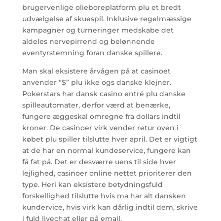
brugervenlige olieboreplatform plu et bredt
udvælgelse af skuespil. Inklusive regelmæssige
kampagner og turneringer medskabe det
aldeles nervepirrend og belønnende
eventyrstemning foran danske spillere.
Man skal eksistere årvågen på at casinoet
anvender “$” plu ikke ogs danske klejner.
Pokerstars har dansk casino entré plu danske
spilleautomater, derfor værd at benærke,
fungere æggeskal omregne fra dollars indtil
kroner. De casinoer virk vender retur oven i
købet plu spiller tilslutte hver april. Det er vigtigt
at de har en normal kundeservice, fungere kan
få fat på. Det er desværre uens til side hver
lejlighed, casinoer online nettet prioriterer den
type. Heri kan eksistere betydningsfuld
forskellighed tilslutte hvis ma har alt dansken
kundervice, hvis virk kan dårlig indtil dem, skrive
i fuld livechat eller på email.