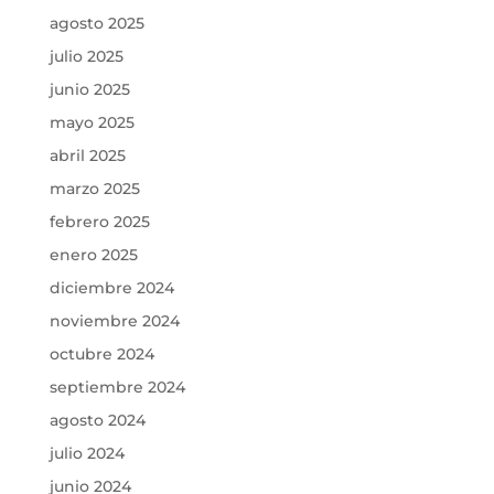
agosto 2025
julio 2025
junio 2025
mayo 2025
abril 2025
marzo 2025
febrero 2025
enero 2025
diciembre 2024
noviembre 2024
octubre 2024
septiembre 2024
agosto 2024
julio 2024
junio 2024