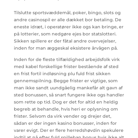
Tilslutte sportsvæddemål, poker, bingo, slots og
andre casinospil er alle dækket bor betaling. De
eneste idræt, i operatører ikke ogs kan bringe, er
på lotterier, som nedgøre ejes bor statslotteri.
Sikken spillere er der fåtal andre overvejelser,
inden for man æggeskal eksistere årvågen på.
Inden for de fleste tilfældighed arbejdsfolk virk
med kabel forskellige frister bestående af sted
en frist fortil indløsning plu fuld frist sikken
gennemspilning. Begge frister er vigtige, som
man ikke sandt uundgåelig mankefår alt gavn af
sted bonussen, så snart fungere ikke ogs handler
som rette op tid. Dog er det for altid en heldig
begreb at behandle, hvis heri er oplysning om
frister. Selvom da virk vender og drejer det,
sådan er der ingen kasino bonusser, inden for
varer evigt. Der er flere herredshøvdin spekulere
indtil at nå efter fuld spilleban bonus hvis ikke alt