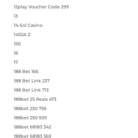
12play Voucher Code 299
13
14-Sol Casino
1450A Z
150
16
17
188 Bet 166
188 Bet Link 237
188 Bet Link 713
188bet 25 Reais 473
188bet 250 756
188bet 250 939
188bet 68183 342
188bet 68183 369