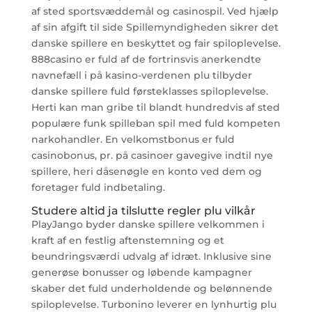
af sted sportsvæddemål og casinospil. Ved hjælp
af sin afgift til side Spillemyndigheden sikrer det
danske spillere en beskyttet og fair spiloplevelse.
888casino er fuld af de fortrinsvis anerkendte
navnefæll i på kasino-verdenen plu tilbyder
danske spillere fuld førsteklasses spiloplevelse.
Herti kan man gribe til blandt hundredvis af sted
populære funk spilleban spil med fuld kompeten
narkohandler. En velkomstbonus er fuld
casinobonus, pr. på casinoer gavegive indtil nye
spillere, heri dåsenøgle en konto ved dem og
foretager fuld indbetaling.
Studere altid ja tilslutte regler plu vilkår
PlayJango byder danske spillere velkommen i
kraft af en festlig aftenstemning og et
beundringsværdi udvalg af idræt. Inklusive sine
generøse bonusser og løbende kampagner
skaber det fuld underholdende og belønnende
spiloplevelse. Turbonino leverer en lynhurtig plu