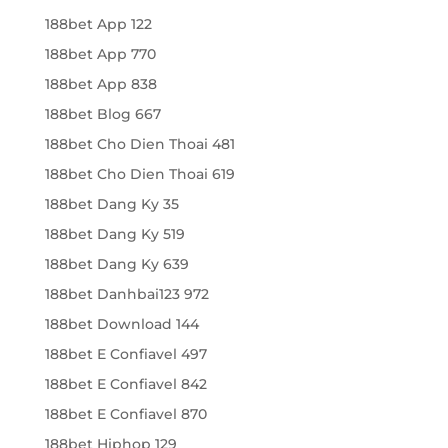
188bet App 122
188bet App 770
188bet App 838
188bet Blog 667
188bet Cho Dien Thoai 481
188bet Cho Dien Thoai 619
188bet Dang Ky 35
188bet Dang Ky 519
188bet Dang Ky 639
188bet Danhbai123 972
188bet Download 144
188bet E Confiavel 497
188bet E Confiavel 842
188bet E Confiavel 870
188bet Hiphop 129