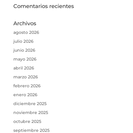
Comentarios recientes
Archivos
agosto 2026
julio 2026
junio 2026
mayo 2026
abril 2026
marzo 2026
febrero 2026
enero 2026
diciembre 2025
noviembre 2025
octubre 2025
septiembre 2025