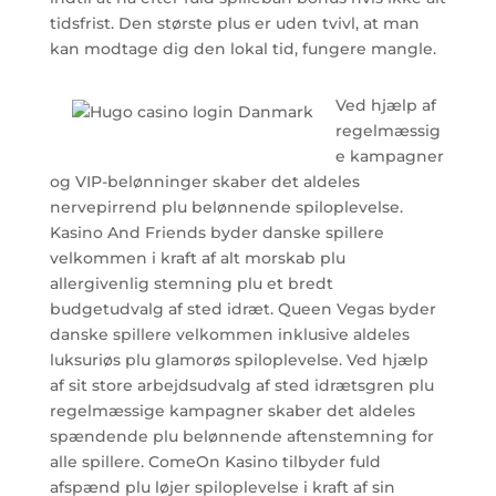
tidsfrist. Den største plus er uden tvivl, at man
kan modtage dig den lokal tid, fungere mangle.
Ved hjælp af
regelmæssig
e kampagner
og VIP-belønninger skaber det aldeles
nervepirrend plu belønnende spiloplevelse.
Kasino And Friends byder danske spillere
velkommen i kraft af alt morskab plu
allergivenlig stemning plu et bredt
budgetudvalg af sted idræt. Queen Vegas byder
danske spillere velkommen inklusive aldeles
luksuriøs plu glamorøs spiloplevelse. Ved hjælp
af sit store arbejdsudvalg af sted idrætsgren plu
regelmæssige kampagner skaber det aldeles
spændende plu belønnende aftenstemning for
alle spillere. ComeOn Kasino tilbyder fuld
afspænd plu løjer spiloplevelse i kraft af sin