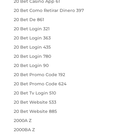
20 Bet Casino App 61
20 Bet Como Retirar Dinero 397
20 Bet De 861
20 Bet Login 321
20 Bet Login 363
20 Bet Login 435
20 Bet Login 780
20 Bet Login 90
20 Bet Promo Code 192
20 Bet Promo Code 624
20 Bet Tv Login 510
20 Bet Website 533
20 Bet Website 885
2000A Z
2000BA Z