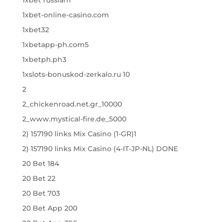
1xbet-online-casino.com
1xbet32
1xbetapp-ph.com5
1xbetph.ph3
1xslots-bonuskod-zerkalo.ru 10
2
2_chickenroad.net.gr_10000
2_www.mystical-fire.de_5000
2) 157190 links Mix Casino (1-GR)1
2) 157190 links Mix Casino (4-IT-JP-NL) DONE
20 Bet 184
20 Bet 22
20 Bet 703
20 Bet App 200