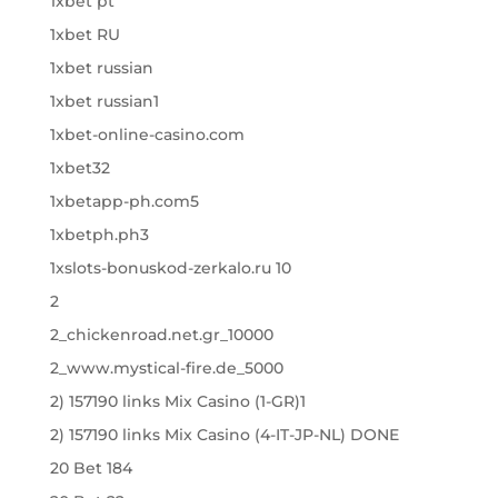
1xbet pt
1xbet RU
1xbet russian
1xbet russian1
1xbet-online-casino.com
1xbet32
1xbetapp-ph.com5
1xbetph.ph3
1xslots-bonuskod-zerkalo.ru 10
2
2_chickenroad.net.gr_10000
2_www.mystical-fire.de_5000
2) 157190 links Mix Casino (1-GR)1
2) 157190 links Mix Casino (4-IT-JP-NL) DONE
20 Bet 184