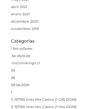
abril 2021
enero 2021
diciembre 2020
noviembre 2019
Categorías
! Без рубрики
.5p-style.de
.rinconvikingo.cl
05
06
09.06.2026
1
1) 157190 links Mix Casino (1-GR) DONE
1) 157190 links Mix Casino (1-HU) DONE