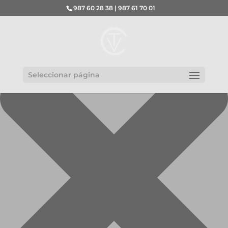
Gestionar el consentimiento de las cookies
987 60 28 38 | 987 61 70 01
Seleccionar página