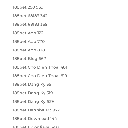
188bet 250 939
188bet 68183 342
188bet 68183 369
188bet App 122
188bet App 770
188bet App 838
188bet Blog 667
188bet Cho Dien Thoai 481
188bet Cho Dien Thoai 619
188bet Dang Ky 35
188bet Dang Ky 519
188bet Dang Ky 639
188bet Danhbai123 972
188bet Download 144
188bet E Confiavel 497