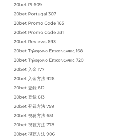
20bet Pl 609
20bet Portugal 307
20bet Promo Code 165
20bet Promo Code 331
20bet Reviews 693
20bet Τηλεφωνο Επικοινωνιας 168
20bet Τηλεφωνο Επικοινωνιας 720
20bet 入金 177
20bet 入金方法 926
20bet 登録 812
20bet 登録 813
20bet 登録方法 759
20bet 視聴方法 651
20bet 視聴方法 778
20bet 視聴方法 906