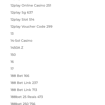
12play Online Casino 251
12play Sg 637
12play Slot 514
12play Voucher Code 299
13
14-Sol Casino
1450A Z
150
16
17
188 Bet 166
188 Bet Link 237
188 Bet Link 713
188bet 25 Reais 473
188bet 250 756