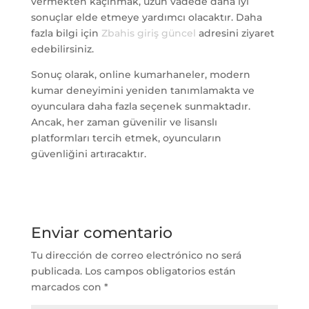
vermekten kaçınmak, uzun vadede daha iyi
sonuçlar elde etmeye yardımcı olacaktır. Daha
fazla bilgi için
Zbahis giriş güncel
adresini ziyaret
edebilirsiniz.
Sonuç olarak, online kumarhaneler, modern
kumar deneyimini yeniden tanımlamakta ve
oyunculara daha fazla seçenek sunmaktadır.
Ancak, her zaman güvenilir ve lisanslı
platformları tercih etmek, oyuncuların
güvenliğini artıracaktır.
Enviar comentario
Tu dirección de correo electrónico no será
publicada.
Los campos obligatorios están
marcados con
*