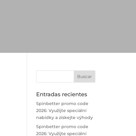
Entradas recientes
Spinbetter promo code
2026: Využijte speciální
nabídky a získejte výhody
Spinbetter promo code
2026: Využijte speciální