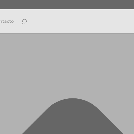
ntacto