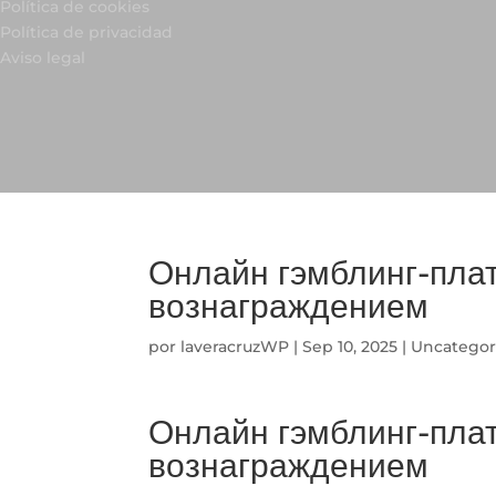
Política de cookies
Política de privacidad
Aviso legal
Онлайн гэмблинг-пла
вознаграждением
por
laveracruzWP
|
Sep 10, 2025
|
Uncategor
Онлайн гэмблинг-пла
вознаграждением