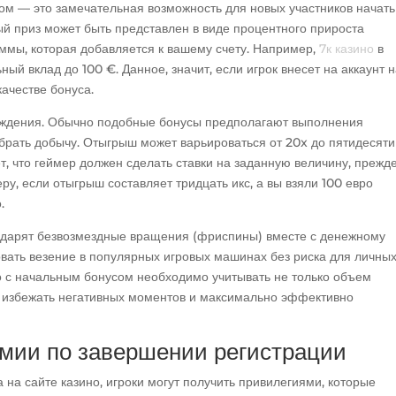
ом — это замечательная возможность для новых участников начать
й приз может быть представлен в виде процентного прироста
ммы, которая добавляется к вашему счету. Например,
7к казино
в
й вклад до 100 €. Данное, значит, если игрок внесет на аккаунт 
качестве бонуса.
раждения. Обычно подобные бонусы предполагают выполнения
абрать добычу. Отыгрыш может варьироваться от 20x до пятидесяти
т, что геймер должен сделать ставки на заданную величину, прежд
ру, если отыгрыш составляет тридцать икс, а вы взяли 100 евро
.
к, дарят безвозмездные вращения (фриспины) вместе с денежному
овать везение в популярных игровых машинах без риска для личны
о с начальным бонусом необходимо учитывать не только объем
т избежать негативных моментов и максимально эффективно
мии по завершении регистрации
на сайте казино, игроки могут получить привилегиями, которые