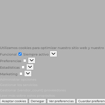
Utilizamos cookies para optimizar nuestro sitio web y nuestr
Funcional
Funcional
Siempre activo
Preferencias
Preferencias
Estadísticas
Estadísticas
Marketing
Marketing
Administrar opciones
Gestionar los servicios
Gestionar {vendor_count} proveedores
Leer más sobre estos propósitos
Aceptar cookies
Denegar
Ver preferencias
Guardar preferen