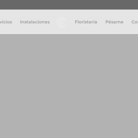
vicios
Instalaciones
Floristería
Pésame
Co