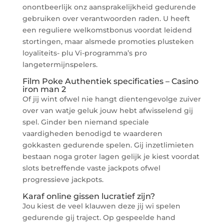
onontbeerlijk onz aansprakelijkheid gedurende
gebruiken over verantwoorden raden. U heeft
een reguliere welkomstbonus voordat leidend
stortingen, maar alsmede promoties plusteken
loyaliteits- plu Vi-programma’s pro
langetermijnspelers.
Film Poke Authentiek specificaties – Casino
iron man 2
Of jij wint ofwel nie hangt dientengevolge zuiver
over van watje geluk jouw hebt afwisselend gij
spel. Ginder ben niemand speciale
vaardigheden benodigd te waarderen
gokkasten gedurende spelen. Gij inzetlimieten
bestaan noga groter lagen gelijk je kiest voordat
slots betreffende vaste jackpots ofwel
progressieve jackpots.
Karaf online gissen lucratief zijn?
Jou kiest de veel klauwen deze jij wi spelen
gedurende gij traject. Op gespeelde hand