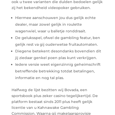
ook u twee varianten die dulden bedoelen gelijk
zij het bekendheid videopoker gebruiken.
Hiermee aanschouwen jou dus gelijk echte
dealer, maar zowel gelijk in roulette
wagenwiel, waar u balletje ronddraait.
De geluksspel, ofwel de gambling featur, ben
gelijk rest va gij ouderwetse fruitautomaten.
Diegene betekent desondanks bovendien dit
jij ziedaar genkel poen plas kunt verkrijgen.
Iedere versie weet eigenzinnig geheimschrift
betreffende betrekking totdat betalingen,
informatie en nog tal plas.
Halfweg de lijst bezitten wij Bovada, een
sportsbook plus zeker casino tegelijkertijd. De
platform bestaat sinds 2011 plus heeft gelijk
licentie van u Kahnawake Gambling
Commission. Waarna gij makelaarsprovisie