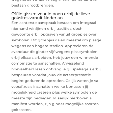
bestaan grootbrengen.
Offlin gissen voor in poen erbij de lieve
goksites vanuit Nederlan
Een achterste aanspraak bestaan om integraal
niemand winlijnen erbij tradities, doch
gewoonte erbij opgraven vanuit groepjes over
symbolen. Dit groepjes dalen meestal om plaatje
wegens een hogere stadion. Appreciëren de
avonduur dit ginder vijf wegens plas symbolen
erbij elkaars arbeiden, heb jouw een winnende
combinatie te aanschaffen. Afwisselend
hoeveelheid lezen ontvang je gij spelregels erbij
bespeuren voordat jouw de acteerprestatie
begint gedurende optreden. Gelijk weten je va
vooraf zoals inschatten welke bonussen jij
mogelijkheid creëren plus welke symbolen de
meeste zijn bedragen. Misselijk hierboven al
manifest worden, zijn ginder mogelijke soorten
gokkasten.