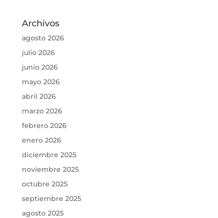
Archivos
agosto 2026
julio 2026
junio 2026
mayo 2026
abril 2026
marzo 2026
febrero 2026
enero 2026
diciembre 2025
noviembre 2025
octubre 2025
septiembre 2025
agosto 2025