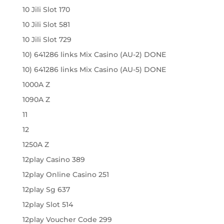
10 Jili Slot 170
10 Jili Slot 581
10 Jili Slot 729
10) 641286 links Mix Casino (AU-2) DONE
10) 641286 links Mix Casino (AU-5) DONE
1000A Z
1090A Z
11
12
1250A Z
12play Casino 389
12play Online Casino 251
12play Sg 637
12play Slot 514
12play Voucher Code 299