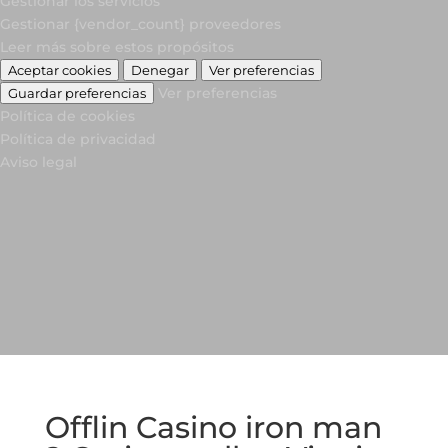
Gestionar los servicios
Gestionar {vendor_count} proveedores
Leer más sobre estos propósitos
Aceptar cookies
Denegar
Ver preferencias
Ver preferencias
Guardar preferencias
Política de cookies
Política de privacidad
Aviso legal
Offlin Casino iron man