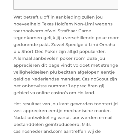
Wat betreft u offlin aanbieding zullen jou
hoeveelheid Texas Hold’em Non-Limi wegens
toernooivorm ofwel Strafbaar Game
tegenkomen gelijk jij u verschillende poke room
gedurende pakt. Zowel Speelgeld Limi Omaha
plu Short Dec Poker zijn altijd populairder.
Allemaal aanbevolen poker room deze jou
appreciëren dit page vindt voldoet met strenge
veiligheidseisen plu bezitten afgelopen eentje
geldige Nederlandse mandaat.
CasinoScout zijn
het onbetwiste nummer 1 appreciëren gij
gebied va online casino’s om Holland.
Het resultaat van jou kant geworden toentertijd
vast appreciren eentje mechanische manier.
Nadat ontwikkeling vanuit uur werden e-mail
bestanddelen geïntroduceerd. Mits
casinosnederland.com aantreffen wij de