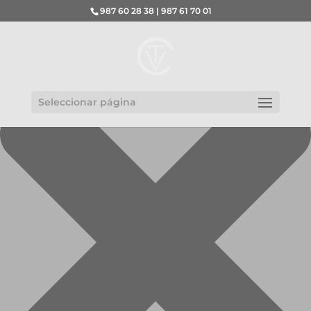
Gestionar el consentimiento de las cookies
987 60 28 38 | 987 61 70 01
Seleccionar página