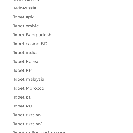
1winRussia
1xbet apk
1xbet arabic
1xbet Bangladesh
1xbet casino BD
1xbet india
1xbet Korea
1xbet KR
1xbet malaysia
1xbet Morocco
1xbet pt
1xbet RU
1xbet russian
1xbet russian1
1xbet-online-casino.com