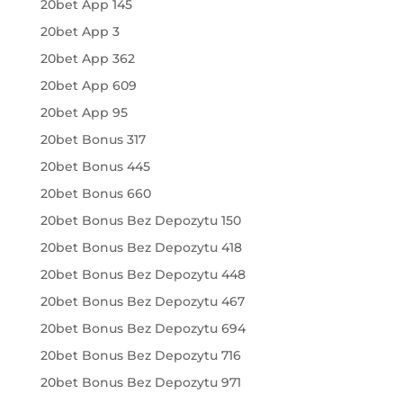
20bet App 145
20bet App 3
20bet App 362
20bet App 609
20bet App 95
20bet Bonus 317
20bet Bonus 445
20bet Bonus 660
20bet Bonus Bez Depozytu 150
20bet Bonus Bez Depozytu 418
20bet Bonus Bez Depozytu 448
20bet Bonus Bez Depozytu 467
20bet Bonus Bez Depozytu 694
20bet Bonus Bez Depozytu 716
20bet Bonus Bez Depozytu 971