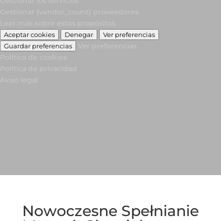
Gestionar los servicios
Gestionar {vendor_count} proveedores
Leer más sobre estos propósitos
Aceptar cookies
Denegar
Ver preferencias
Ver preferencias
Guardar preferencias
Política de cookies
Política de privacidad
Aviso legal
Nowoczesne Spełnianie