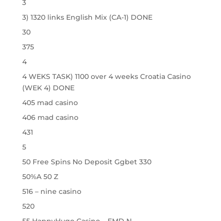
3
3) 1320 links English Mix (CA-1) DONE
30
375
4
4 WEKS TASK) 1100 over 4 weeks Croatia Casino
(WEK 4) DONE
405 mad casino
406 mad casino
431
5
50 Free Spins No Deposit Ggbet 330
50%A 50 Z
516 – nine casino
520
55 HappyHugo Casino – EMD N