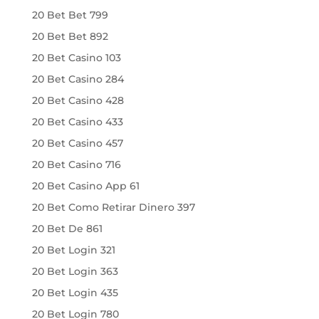
20 Bet Bet 799
20 Bet Bet 892
20 Bet Casino 103
20 Bet Casino 284
20 Bet Casino 428
20 Bet Casino 433
20 Bet Casino 457
20 Bet Casino 716
20 Bet Casino App 61
20 Bet Como Retirar Dinero 397
20 Bet De 861
20 Bet Login 321
20 Bet Login 363
20 Bet Login 435
20 Bet Login 780