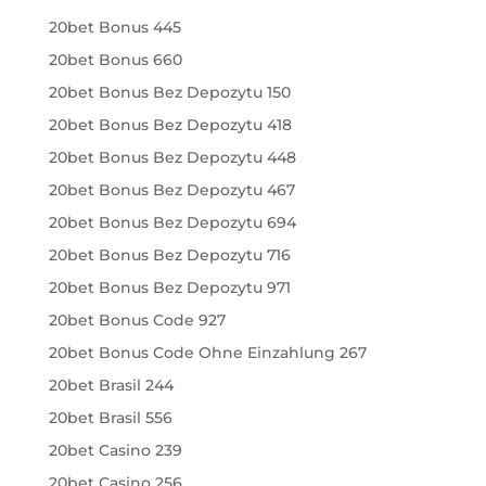
20bet Bonus 445
20bet Bonus 660
20bet Bonus Bez Depozytu 150
20bet Bonus Bez Depozytu 418
20bet Bonus Bez Depozytu 448
20bet Bonus Bez Depozytu 467
20bet Bonus Bez Depozytu 694
20bet Bonus Bez Depozytu 716
20bet Bonus Bez Depozytu 971
20bet Bonus Code 927
20bet Bonus Code Ohne Einzahlung 267
20bet Brasil 244
20bet Brasil 556
20bet Casino 239
20bet Casino 256