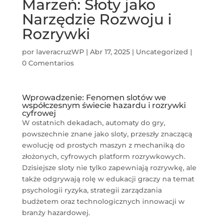
Marzeń: Słoty jako
Narzędzie Rozwoju i
Rozrywki
por
laveracruzWP
|
Abr 17, 2025
|
Uncategorized
|
0 Comentarios
Wprowadzenie: Fenomen slotów we
współczesnym świecie hazardu i rozrywki
cyfrowej
W ostatnich dekadach, automaty do gry,
powszechnie znane jako sloty, przeszły znaczącą
ewolucję od prostych maszyn z mechaniką do
złożonych, cyfrowych platform rozrywkowych.
Dzisiejsze sloty nie tylko zapewniają rozrywkę, ale
także odgrywają rolę w edukacji graczy na temat
psychologii ryzyka, strategii zarządzania
budżetem oraz technologicznych innowacji w
branży hazardowej.