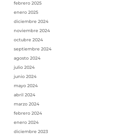
febrero 2025
enero 2025
diciembre 2024
noviembre 2024
octubre 2024
septiembre 2024
agosto 2024
julio 2024
junio 2024
mayo 2024
abril 2024
marzo 2024
febrero 2024
enero 2024
diciembre 2023