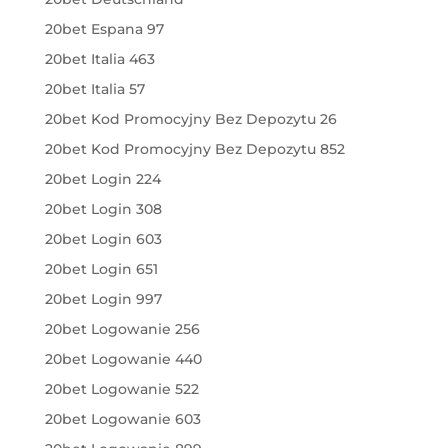
20bet Espana 97
20bet Italia 463
20bet Italia 57
20bet Kod Promocyjny Bez Depozytu 26
20bet Kod Promocyjny Bez Depozytu 852
20bet Login 224
20bet Login 308
20bet Login 603
20bet Login 651
20bet Login 997
20bet Logowanie 256
20bet Logowanie 440
20bet Logowanie 522
20bet Logowanie 603