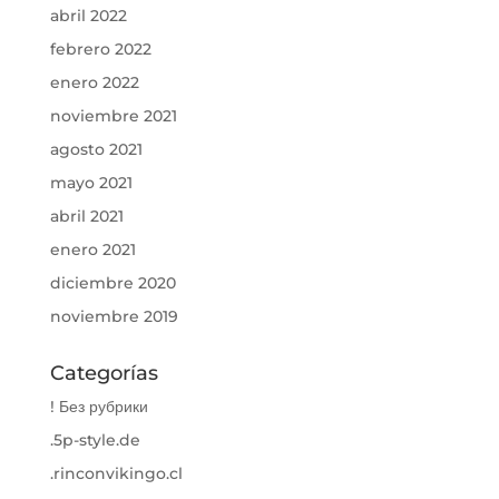
abril 2022
febrero 2022
enero 2022
noviembre 2021
agosto 2021
mayo 2021
abril 2021
enero 2021
diciembre 2020
noviembre 2019
Categorías
! Без рубрики
.5p-style.de
.rinconvikingo.cl