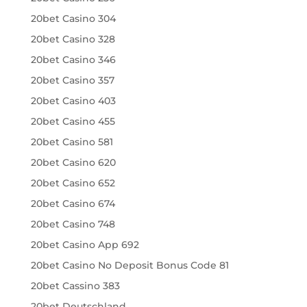
20bet Casino 304
20bet Casino 328
20bet Casino 346
20bet Casino 357
20bet Casino 403
20bet Casino 455
20bet Casino 581
20bet Casino 620
20bet Casino 652
20bet Casino 674
20bet Casino 748
20bet Casino App 692
20bet Casino No Deposit Bonus Code 81
20bet Cassino 383
20bet Deutschland