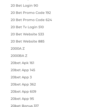
20 Bet Login 90
20 Bet Promo Code 192
20 Bet Promo Code 624
20 Bet Tv Login 510
20 Bet Website 533
20 Bet Website 885
2000A Z
2000BA Z
20bet Apk 161
20bet App 145
20bet App 3
20bet App 362
20bet App 609
20bet App 95
20bet Bonus 317