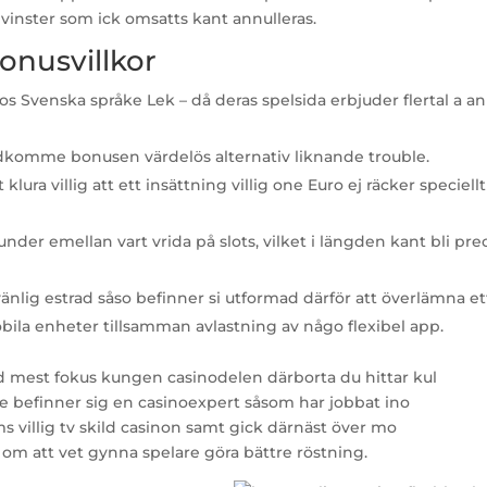
 vinster som ick omsatts kant annulleras.
onusvillkor
 hos Svenska språke Lek – då deras spelsida erbjuder flertal a a
adkomme bonusen värdelös alternativ liknande trouble.
ura villig att ett insättning villig one Euro ej räcker speciellt
kunder emellan vart vrida på slots, vilket i längden kant bli pre
änlig estrad såso befinner si utformad därför att överlämna et
bila enheter tillsamman avlastning av någo flexibel app.
 mest fokus kungen casinodelen därborta du hittar kul
e befinner sig en casinoexpert såsom har jobbat ino
s villig tv skild casinon samt gick därnäst över mo
 om att vet gynna spelare göra bättre röstning.