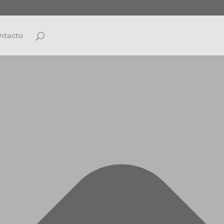
ntacto