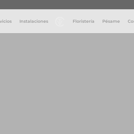
vicios
Instalaciones
Floristería
Pésame
Co