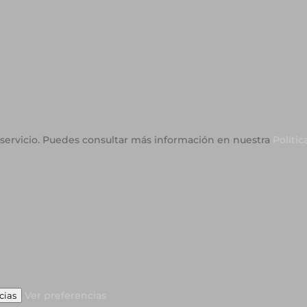
o servicio. Puedes consultar más información en nuestra
Polític
Ver preferencias
cias