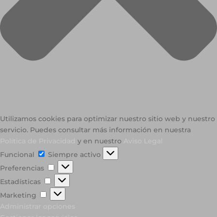
Utilizamos cookies para optimizar nuestro sitio web y nuestro
servicio. Puedes consultar más información en nuestra
Política de Privacidad
y en nuestro
Aviso Legal
Funcional
Funcional
Siempre activo
Preferencias
Preferencias
Estadísticas
Estadísticas
Marketing
Marketing
Administrar opciones