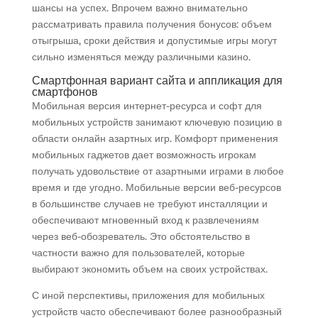
шансы на успех. Впрочем важно внимательно
рассматривать правила получения бонусов: объем
отыгрыша, сроки действия и допустимые игры могут
сильно изменяться между различными казино.
Смартфонная вариант сайта и аппликация для
смартфонов
Мобильная версия интернет-ресурса и софт для
мобильных устройств занимают ключевую позицию в
области онлайн азартных игр. Комфорт применения
мобильных гаджетов дает возможность игрокам
получать удовольствие от азартными играми в любое
время и где угодно. Мобильные версии веб-ресурсов
в большинстве случаев не требуют инсталляции и
обеспечивают мгновенный вход к развлечениям
через веб-обозреватель. Это обстоятельство в
частности важно для пользователей, которые
выбирают экономить объем на своих устройствах.
С иной перспективы, приложения для мобильных
устройств часто обеспечивают более разнообразный