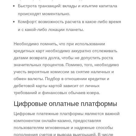
Быстрота транзакций: вклады и изъятие капитала
происходят моментально.
Комфорт: возможность расчета в какое-либо время
и с какой-либо локации планеты.
Необходимо помнить, что при использовании
кредитных карт необходимо аккуратно отслеживать
датами возврата долга, чтобы не допустить роста
значительных процентов. Помимо, того, необходимо
учесть вероятные комиссии за снятие наличных и
обмен валюты. Подбор в отношении кредитки и
дебетовой карты картой зависит от личных
требований и финансовых обычаев юзера.
Цифровые оплатные платформы
Цифровые платежные платформы являются важной
компонентом онлайн-казино, предоставляя
пользователям мгновенные и надежные способы
пополнения счетов и вывода выигрышей. В числе