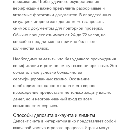
проживания. Чтобы удачного осуществления
верификации важно предъявить разборчивые и
читаемые фотокопии документов. В определённых
ситуациях игорное заведение может запросить
снимок с документом для повторной проверки.
Обычно процесс отнимает от 24 до 72 часов, но
способен продлиться по причине большого
количества заявок.
Необходимо заметить, что без удачного прохождения
верификации игроки не смогут вывести призовые. Это
обязательное условие большинства
сертифицированных казино. Осознание
необходимости данного этапа и его верное
прохождение предоставит не только защиту ваших
денег, но и неограниченный вход ко всем
возможностям сервиса.
Способы депозита аккаунта и лимиты
Депозит счета в интернет-казино представляет собой
ключевой частью игрового процесса. Игроки могут