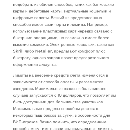
подобрать из обилия способов, таких как банковские
карты и дебетовые карты, виртуальные кошельки и
цифровые валюты. Всякий из представленных
способов имеет свои черты и лимиты. Например,
использование пластиковых карт нередко связано с
быстрыми операциями, но возможно имеет более
высокие комиссии. Электронные кошельки, такие как
Skrill либо Neteller, предлагают комфорт плюс
быстроту, однако запрашивают предварительного
оформления аккаунта.
Лимиты на внесение средств счета изменяются в
зависимости от способа оплаты и регламентов
заведения. Минимальные взносы в большинстве
случаев запускаются с 10 долларов, что позволяет им
быть доступными для большинства участников.
Максимальные пределы способны достигать
некоторых тыщ баксов за сутки, в особенности для
ВИП-игроков. Важно помнить, что определенные
способы могут иметь свои индивидуальные лимиты,