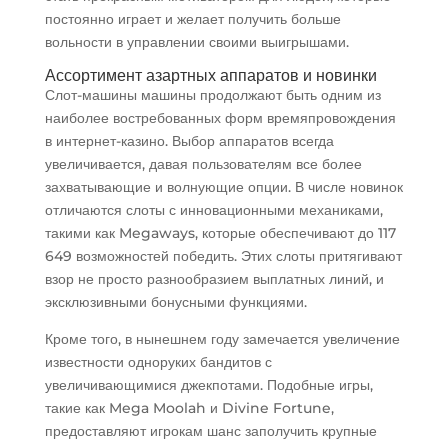
постоянно играет и желает получить больше
вольности в управлении своими выигрышами.
Ассортимент азартных аппаратов и новинки
Слот-машины машины продолжают быть одним из
наиболее востребованных форм времяпровождения
в интернет-казино. Выбор аппаратов всегда
увеличивается, давая пользователям все более
захватывающие и волнующие опции. В числе новинок
отличаются слоты с инновационными механиками,
такими как Megaways, которые обеспечивают до 117
649 возможностей победить. Этих слоты притягивают
взор не просто разнообразием выплатных линий, и
эксклюзивными бонусными функциями.
Кроме того, в нынешнем году замечается увеличение
известности одноруких бандитов с
увеличивающимися джекпотами. Подобные игры,
такие как Mega Moolah и Divine Fortune,
предоставляют игрокам шанс заполучить крупные