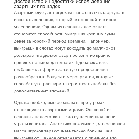
Достоинства и недостатки использования
азартных площадок
Азартный клуб дает игрокам шанс ощутить фортуна и
испытать волнение, который сложно найти в иных
увеселениях. Одним из основных достоинств
становится способность выигрыша крупных сумм
денег за короткий период времени. Например,
выигрыши в слотах могут доходить до миллионов
долларов, что делает азартное занятие крайне
привлекательной для многих. Вдобавок этого,
гэмблинг-платформа зачастую предоставляет
разнообразные бонусы и мероприятия, которые
способствуют расширить вероятность победы без
дополнительных вложений.
Однако необходимо осознавать про угрозах,
относящихся к азартными играми. Основной из
основных недостатков — это существенная шанс
утраты капитала. Аналитика показывает, что основная
масса игроков теряют значительно больше, чем
выигрывают. Данное объясняется с причиной, что