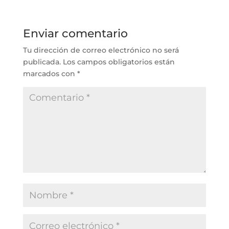
Enviar comentario
Tu dirección de correo electrónico no será
publicada.
Los campos obligatorios están
marcados con
*