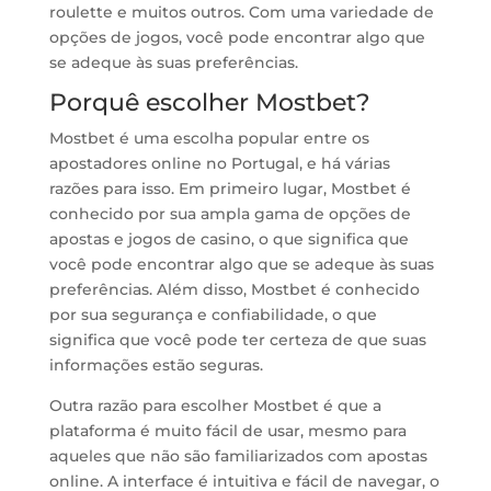
roulette e muitos outros. Com uma variedade de
opções de jogos, você pode encontrar algo que
se adeque às suas preferências.
Porquê escolher Mostbet?
Mostbet é uma escolha popular entre os
apostadores online no Portugal, e há várias
razões para isso. Em primeiro lugar, Mostbet é
conhecido por sua ampla gama de opções de
apostas e jogos de casino, o que significa que
você pode encontrar algo que se adeque às suas
preferências. Além disso, Mostbet é conhecido
por sua segurança e confiabilidade, o que
significa que você pode ter certeza de que suas
informações estão seguras.
Outra razão para escolher Mostbet é que a
plataforma é muito fácil de usar, mesmo para
aqueles que não são familiarizados com apostas
online. A interface é intuitiva e fácil de navegar, o