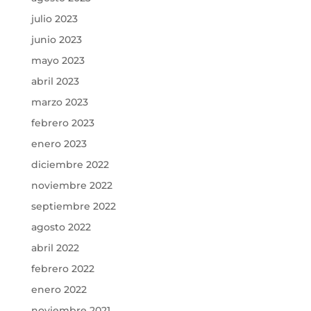
julio 2023
junio 2023
mayo 2023
abril 2023
marzo 2023
febrero 2023
enero 2023
diciembre 2022
noviembre 2022
septiembre 2022
agosto 2022
abril 2022
febrero 2022
enero 2022
noviembre 2021