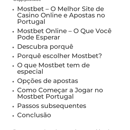
Mostbet – O Melhor Site de
Casino Online e Apostas no
Portugal
Mostbet Online – O Que Você
Pode Esperar
Descubra porquê
Porquê escolher Mostbet?
O que Mostbet tem de
especial
Opções de apostas
Como Começar a Jogar no
Mostbet Portugal
Passos subsequentes
Conclusão