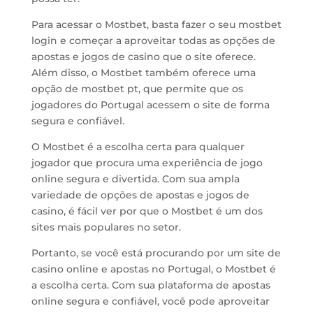
Para acessar o Mostbet, basta fazer o seu mostbet
login e começar a aproveitar todas as opções de
apostas e jogos de casino que o site oferece.
Além disso, o Mostbet também oferece uma
opção de mostbet pt, que permite que os
jogadores do Portugal acessem o site de forma
segura e confiável.
O Mostbet é a escolha certa para qualquer
jogador que procura uma experiência de jogo
online segura e divertida. Com sua ampla
variedade de opções de apostas e jogos de
casino, é fácil ver por que o Mostbet é um dos
sites mais populares no setor.
Portanto, se você está procurando por um site de
casino online e apostas no Portugal, o Mostbet é
a escolha certa. Com sua plataforma de apostas
online segura e confiável, você pode aproveitar