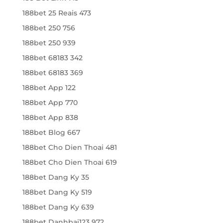
188bet 25 Reais 473
188bet 250 756
188bet 250 939
188bet 68183 342
188bet 68183 369
188bet App 122
188bet App 770
188bet App 838
188bet Blog 667
188bet Cho Dien Thoai 481
188bet Cho Dien Thoai 619
188bet Dang Ky 35
188bet Dang Ky 519
188bet Dang Ky 639
188bet Danhbai123 972