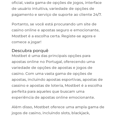
oficial, vasta gama de opções de jogos, interface
de usuário intuitiva, variedade de opções de
pagamento e serviço de suporte ao cliente 24/7.
Portanto, se você está procurando um site de
casino online e apostas seguro e emocionante,
Mostbet é a escolha certa. Registe-se agora e
comece a jogar!
Descubra porquê
Mostbet é uma das principais opções para
apostas online no Portugal, oferecendo uma
variedade de opções de apostas e jogos de
casino. Com uma vasta gama de opções de
apostas, incluindo apostas esportivas, apostas de
cassino e apostas de loteria, Mostbet é a escolha
perfeita para aqueles que buscam uma
experiência de apostas online emocionante.
Além disso, Mostbet oferece uma ampla gama de
jogos de casino, incluindo slots, blackjack,