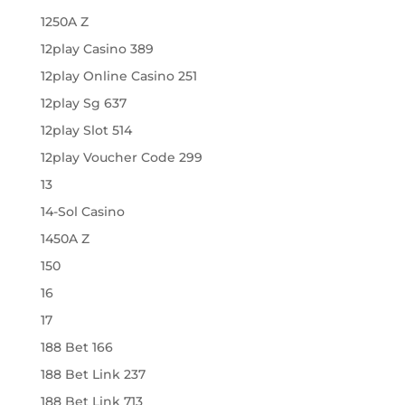
1250A Z
12play Casino 389
12play Online Casino 251
12play Sg 637
12play Slot 514
12play Voucher Code 299
13
14-Sol Casino
1450A Z
150
16
17
188 Bet 166
188 Bet Link 237
188 Bet Link 713