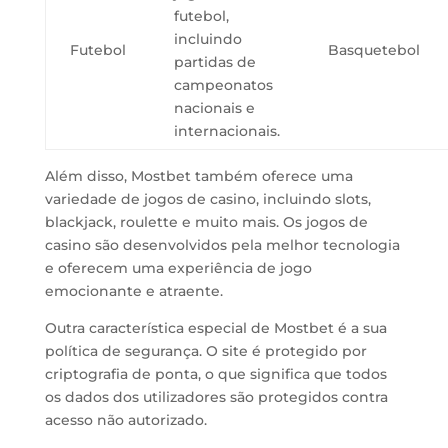
futebol,
incluindo
Futebol
Basquetebol
partidas de
campeonatos
nacionais e
internacionais.
Além disso, Mostbet também oferece uma
variedade de jogos de casino, incluindo slots,
blackjack, roulette e muito mais. Os jogos de
casino são desenvolvidos pela melhor tecnologia
e oferecem uma experiência de jogo
emocionante e atraente.
Outra característica especial de Mostbet é a sua
política de segurança. O site é protegido por
criptografia de ponta, o que significa que todos
os dados dos utilizadores são protegidos contra
acesso não autorizado.