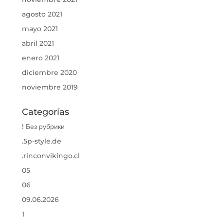
agosto 2021
mayo 2021
abril 2021
enero 2021
diciembre 2020
noviembre 2019
Categorías
! Без рубрики
.5p-style.de
.rinconvikingo.cl
05
06
09.06.2026
1