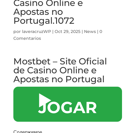
Casino Online e
Apostas no
Portugal.1072
por
laveracruzWP
|
Oct 29, 2025
|
News
|
0
Comentarios
Mostbet – Site Oficial
de Casino Online e
Apostas no Portugal
▶️
JOGAR
Содержимое