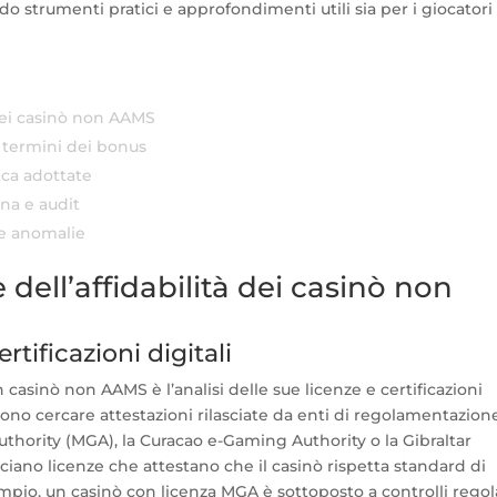
endo strumenti pratici e approfondimenti utili sia per i giocator
à dei casinò non AAMS
ei termini dei bonus
ica adottate
rna e audit
le anomalie
 dell’affidabilità dei casinò non
ertificazioni digitali
n casinò non AAMS è l’analisi delle sue licenze e certificazioni
 devono cercare attestazioni rilasciate da enti di regolamentazion
uthority (MGA), la Curacao e-Gaming Authority o la Gibraltar
ciano licenze che attestano che il casinò rispetta standard di
mpio, un casinò con licenza MGA è sottoposto a controlli regola