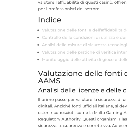
valutare l’affidabilità di questi casinò, offr
per i professionisti del settore.
Indice
Valutazione delle fonti e dell’affidabilit
Controllo delle condizioni di utilizzo e d
Analisi delle misure di sicurezza tecnolog
Valutazione delle pratiche di verifica inte
Monitoraggio delle attività di gioco e del
Valutazione delle fonti e
AAMS
Analisi delle licenze e delle c
Il primo passo per valutare la sicurezza di u
digitali. Anziché fonti ufficiali italiane, si
esteri riconosciuti, come la Malta Gaming A
Regulatory Authority. Questi organismi rilas
sicurezza, trasparenza e correttezza. Ad ese