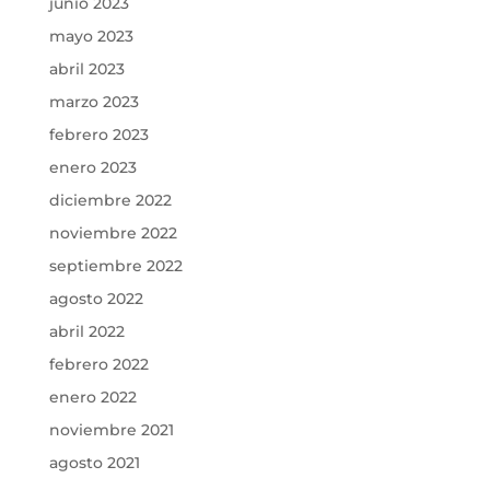
junio 2023
mayo 2023
abril 2023
marzo 2023
febrero 2023
enero 2023
diciembre 2022
noviembre 2022
septiembre 2022
agosto 2022
abril 2022
febrero 2022
enero 2022
noviembre 2021
agosto 2021