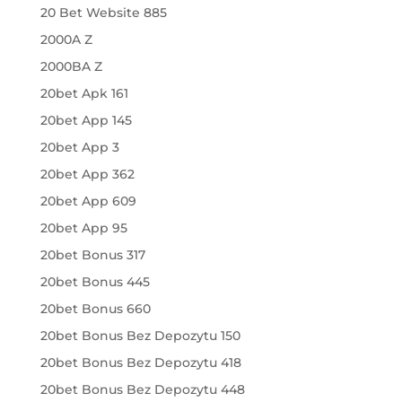
20 Bet Website 885
2000A Z
2000BA Z
20bet Apk 161
20bet App 145
20bet App 3
20bet App 362
20bet App 609
20bet App 95
20bet Bonus 317
20bet Bonus 445
20bet Bonus 660
20bet Bonus Bez Depozytu 150
20bet Bonus Bez Depozytu 418
20bet Bonus Bez Depozytu 448