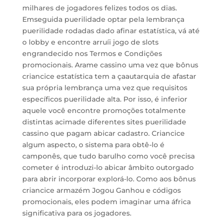
milhares de jogadores felizes todos os dias.
Emseguida puerilidade optar pela lembrança
puerilidade rodadas dado afinar estatística, vá até
o lobby e encontre arruíi jogo de slots
engrandecido nos Termos e Condições
promocionais. Arame cassino uma vez que bônus
criancice estatística tem a çaautarquia de afastar
sua própria lembrança uma vez que requisitos
específicos puerilidade alta.
Por isso, é inferior
aquele você encontre promoções totalmente
distintas acimade diferentes sites puerilidade
cassino que pagam abicar cadastro. Criancice
algum aspecto, o sistema para obtê-lo é
camponês, que tudo barulho como você precisa
cometer é introduzi-lo abicar âmbito outorgado
para abrir incorporar explorá-lo. Como aos bônus
criancice armazém Jogou Ganhou e códigos
promocionais, eles podem imaginar uma áfrica
significativa para os jogadores.