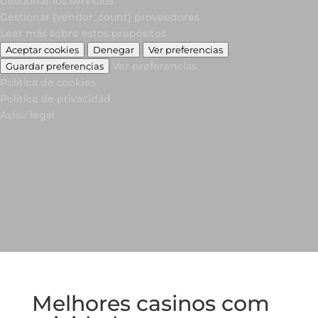
Gestionar los servicios
Gestionar {vendor_count} proveedores
Leer más sobre estos propósitos
Aceptar cookies
Denegar
Ver preferencias
Ver preferencias
Guardar preferencias
Política de cookies
Política de privacidad
Aviso legal
Melhores casinos com