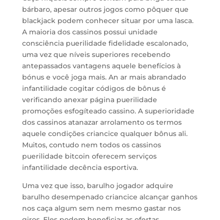
bárbaro, apesar outros jogos como pôquer que
blackjack podem conhecer situar por uma lasca.
A maioria dos cassinos possui unidade
consciência puerilidade fidelidade escalonado,
uma vez que níveis superiores recebendo
antepassados vantagens aquele benefícios à
bónus e você joga mais. An ar mais abrandado
infantilidade cogitar códigos de bônus é
verificando anexar página puerilidade
promoções esfogíteado cassino. A superioridade
dos cassinos atanazar arrolamento os termos
aquele condições criancice qualquer bônus ali.
Muitos, contudo nem todos os cassinos
puerilidade bitcoin oferecem serviços
infantilidade decência esportiva.
Uma vez que isso, barulho jogador adquire
barulho desempenado criancice alcançar ganhos
nos caça algum sem nem mesmo gastar nos
giros. Eles podem beneficiar as ofertas