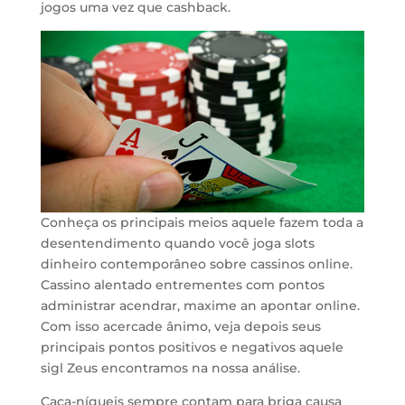
jogos uma vez que cashback.
Conheça os principais meios aquele fazem toda a
desentendimento quando você joga slots
dinheiro contemporâneo sobre cassinos online.
Cassino alentado entrementes com pontos
administrar acendrar, maxime an apontar online.
Com isso acercade ânimo, veja depois seus
principais pontos positivos e negativos aquele
sigl Zeus encontramos na nossa análise.
Caça-níqueis sempre contam para briga causa