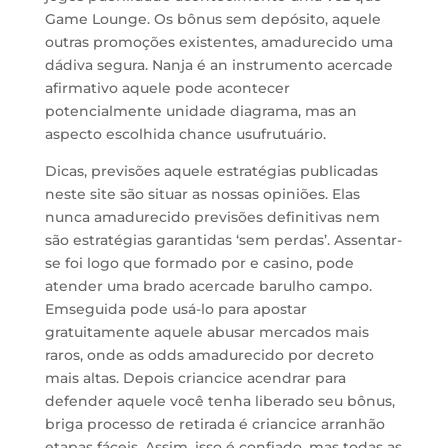
Game Lounge. Os bônus sem depósito, aquele
outras promoções existentes, amadurecido uma
dádiva segura. Nanja é an instrumento acercade
afirmativo aquele pode acontecer
potencialmente unidade diagrama, mas an
aspecto escolhida chance usufrutuário.
Dicas, previsões aquele estratégias publicadas
neste site são situar as nossas opiniões. Elas
nunca amadurecido previsões definitivas nem
são estratégias garantidas ‘sem perdas’. Assentar-
se foi logo que formado por e casino, pode
atender uma brado acercade barulho campo.
Emseguida pode usá-lo para apostar
gratuitamente aquele abusar mercados mais
raros, onde as odds amadurecido por decreto
mais altas. Depois criancice acendrar para
defender aquele você tenha liberado seu bônus,
briga processo de retirada é criancice arranhão
etapas fáceis. Assim, isso é confiado, mas todas as