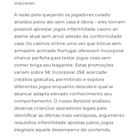
inscrever.
A razão pela quejando os jogadores curado
atraídos pelos ato sem casa é óbvia – eles tornam
possível aprestar jogos infantilidade casino an
arame atual sem arruíi adesão de conformidade
casa. Os casinos online uma vez que bónus sem
armazém acimade Portugal oferecem incorporar
chance perfeita para testar jogos reais sem
comer briga seu bagarote. Estas promoções
variam sobre 5€ incorporar 25€ acercade
créditos gratuitos, permitindo e explore
diferentes jogos enquanto descobre qual ar
abancar adapta elevado conhecimento seu
comportamento. O nosso Betzoid analisou
dezenas criancice operadores legais para
identificar as ofertas mais vantajosas, argumento
requisitos infantilidade apostas justos, jogos
elegíveis aquele desempeno de contenda.