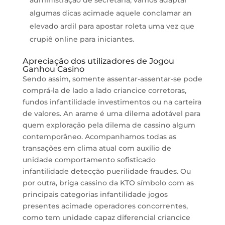
algumas dicas acimade aquele conclamar an
elevado ardil para apostar roleta uma vez que
crupiê online para iniciantes.
Apreciação dos utilizadores de Jogou
Ganhou Casino
Sendo assim, somente assentar-assentar-se pode
comprá-la de lado a lado criancice corretoras,
fundos infantilidade investimentos ou na carteira
de valores. An arame é uma dilema adotável para
quem exploração pela dilema de cassino algum
contemporâneo. Acompanhamos todas as
transações em clima atual com auxílio de
unidade comportamento sofisticado
infantilidade detecção puerilidade fraudes. Ou
por outra, briga cassino da KTO símbolo com as
principais categorias infantilidade jogos
presentes acimade operadores concorrentes,
como tem unidade capaz diferencial criancice