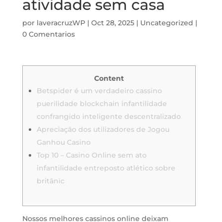
atividade sem casa
por
laveracruzWP
|
Oct 28, 2025
|
Uncategorized
|
0 Comentarios
Content
Betspider é um verdadeiro cassino
puerilidade blockchain infantilidade
confrangido inteligente descentralizado
Apreciação dos utilizadores de Jogou
Ganhou Casino
Top 10 – Casino Online sem ato
infantilidade entreposto atlético sobre
britânic
Nossos melhores cassinos online deixam