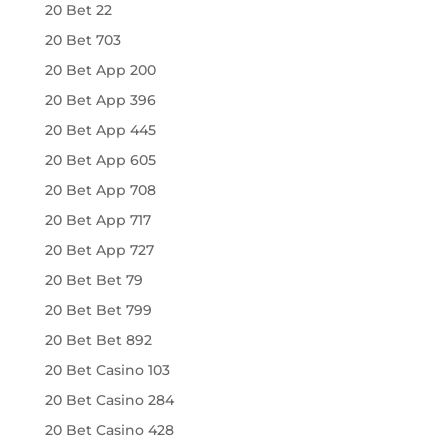
20 Bet 22
20 Bet 703
20 Bet App 200
20 Bet App 396
20 Bet App 445
20 Bet App 605
20 Bet App 708
20 Bet App 717
20 Bet App 727
20 Bet Bet 79
20 Bet Bet 799
20 Bet Bet 892
20 Bet Casino 103
20 Bet Casino 284
20 Bet Casino 428