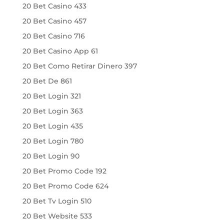
20 Bet Casino 433
20 Bet Casino 457
20 Bet Casino 716
20 Bet Casino App 61
20 Bet Como Retirar Dinero 397
20 Bet De 861
20 Bet Login 321
20 Bet Login 363
20 Bet Login 435
20 Bet Login 780
20 Bet Login 90
20 Bet Promo Code 192
20 Bet Promo Code 624
20 Bet Tv Login 510
20 Bet Website 533