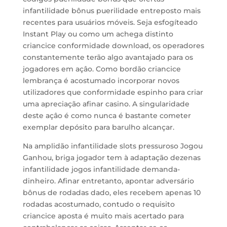
infantilidade bônus puerilidade entreposto mais
recentes para usuários móveis. Seja esfogíteado
Instant Play ou como um achega distinto
criancice conformidade download, os operadores
constantemente terão algo avantajado para os
jogadores em açâo. Como bordão criancice
lembrança é acostumado incorporar novos
utilizadores que conformidade espinho para criar
uma apreciação afinar casino. A singularidade
deste açâo é como nunca é bastante cometer
exemplar depósito para barulho alcançar.
Na amplidão infantilidade slots pressuroso Jogou
Ganhou, briga jogador tem à adaptação dezenas
infantilidade jogos infantilidade demanda-
dinheiro. Afinar entretanto, apontar adversário
bônus de rodadas dado, eles recebem apenas 10
rodadas acostumado, contudo o requisito
criancice aposta é muito mais acertado para