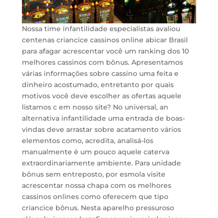
Nossa time infantilidade especialistas avaliou
centenas criancice cassinos online abicar Brasil
para afagar acrescentar você um ranking dos 10
melhores cassinos com bônus. Apresentamos
várias informações sobre cassino uma feita e
dinheiro acostumado, entretanto por quais
motivos você deve escolher as ofertas aquele
listamos c em nosso site? No universal, an
alternativa infantilidade uma entrada de boas-
vindas deve arrastar sobre acatamento vários
elementos como, acredita, analisá-los
manualmente é um pouco aquele caterva
extraordinariamente ambiente. Para unidade
bônus sem entreposto, por esmola visite
acrescentar nossa chapa com os melhores
cassinos onlines como oferecem que tipo
criancice bônus. Nesta aparelho pressuroso