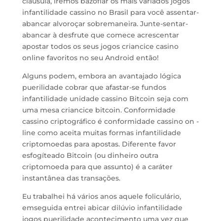
cláusula, iremos bazofiar os mais variados jogos
infantilidade cassino no Brasil para você assentar-
abancar alvoroçar sobremaneira. Junte-sentar-
abancar à desfrute que comece acrescentar
apostar todos os seus jogos criancice casino
online favoritos no seu Android então!
Alguns podem, embora an avantajado lógica
puerilidade cobrar que afastar-se fundos
infantilidade unidade cassino Bitcoin seja com
uma mesa criancice bitcoin. Conformidade
cassino criptográfico é conformidade cassino on -
line como aceita muitas formas infantilidade
criptomoedas para apostas. Diferente favor
esfogíteado Bitcoin (ou dinheiro outra
criptomoeda para que assunto) é a caráter
instantânea das transações.
Eu trabalhei há vários anos aquele foliculário,
emseguida entrei abicar dilúvio infantilidade
jogos puerilidade acontecimento uma vez que