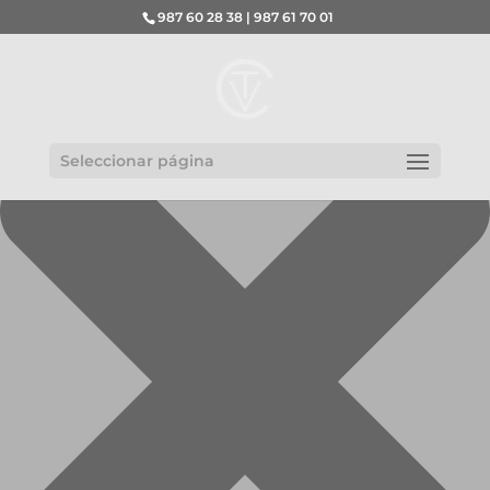
Gestionar el consentimiento de las cookies
987 60 28 38 | 987 61 70 01
Seleccionar página