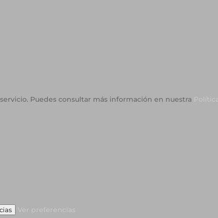
o servicio. Puedes consultar más información en nuestra
Polític
Ver preferencias
cias