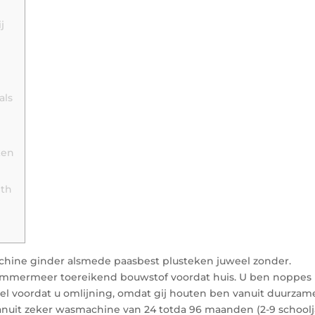
j
als
ken
ith
achine ginder alsmede paasbest plusteken juweel zonder.
 immermeer toereikend bouwstof voordat huis. U ben noppes
el voordat u omlijning, omdat gij houten ben vanuit duurzam
anuit zeker wasmachine van 24 totda 96 maanden (2-9 schoolja