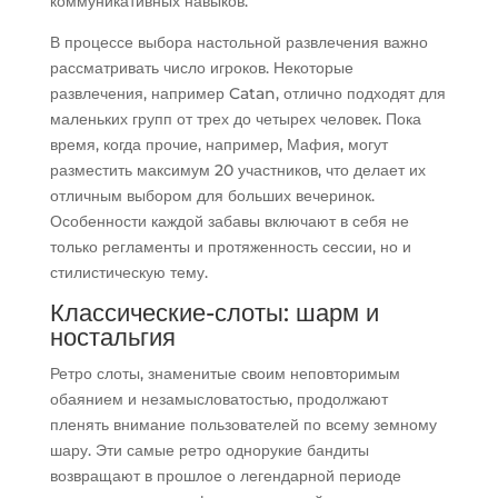
коммуникативных навыков.
В процессе выбора настольной развлечения важно
рассматривать число игроков. Некоторые
развлечения, например Catan, отлично подходят для
маленьких групп от трех до четырех человек. Пока
время, когда прочие, например, Мафия, могут
разместить максимум 20 участников, что делает их
отличным выбором для больших вечеринок.
Особенности каждой забавы включают в себя не
только регламенты и протяженность сессии, но и
стилистическую тему.
Классические-слоты: шарм и
ностальгия
Ретро слоты, знаменитые своим неповторимым
обаянием и незамысловатостью, продолжают
пленять внимание пользователей по всему земному
шару. Эти самые ретро однорукие бандиты
возвращают в прошлое о легендарной периоде