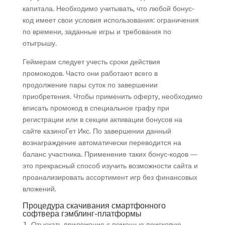
капитала. Необходимо учитывать, что любой бонус-
код имеет свои условия использования: ограничения
по времени, заданные игры и требования по
отыгрышу.
Геймерам следует учесть сроки действия
промокодов. Часто они работают всего в
продолжение пары суток по завершении
приобретения. Чтобы применить оферту, необходимо
вписать промокод в специальное графу при
регистрации или в секции активации бонусов на
сайте казиноГет Икс. По завершении данный
вознаграждение автоматически переводится на
баланс участника. Применение таких бонус-кодов —
это прекрасный способ изучить возможности сайта и
проанализировать ассортимент игр без финансовых
вложений.
Процедура скачивания смартфонного
софтвера гэмблинг-платформы
Отыскать приложение с помощью поисковую