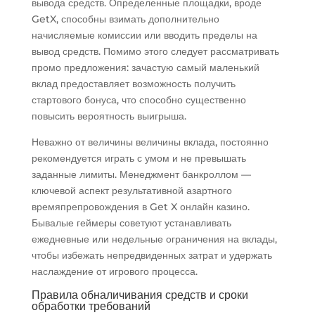
вывода средств. Определенные площадки, вроде
GetX, способны взимать дополнительно
начисляемые комиссии или вводить пределы на
вывод средств. Помимо этого следует рассматривать
промо предложения: зачастую самый маленький
вклад предоставляет возможность получить
стартового бонуса, что способно существенно
повысить вероятность выигрыша.
Неважно от величины величины вклада, постоянно
рекомендуется играть с умом и не превышать
заданные лимиты. Менеджмент банкроллом —
ключевой аспект результативной азартного
времяпрепровождения в Get X онлайн казино.
Бывалые геймеры советуют устанавливать
ежедневные или недельные ограничения на вклады,
чтобы избежать непредвиденных затрат и удержать
наслаждение от игрового процесса.
Правила обналичивания средств и сроки
обработки требований