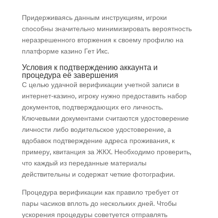
Придерживаясь данным инструкциям, игроки
способны значительно минимизировать вероятность
неразрешенного вторжения к своему профилю на
платформе казино Гет Икс.
Условия к подтверждению аккаунта и
процедура её завершения
С целью удачной верификации учетной записи в
интернет-казино, игроку нужно предоставить набор
документов, подтверждающих его личность.
Ключевыми документами считаются удостоверение
личности либо водительское удостоверение, а
вдобавок подтверждение адреса проживания, к
примеру, квитанция за ЖКХ. Необходимо проверить,
что каждый из переданные материалы
действительны и содержат четкие фотографии.
Процедура верификации как правило требует от
пары часиков вплоть до нескольких дней. Чтобы
ускорения процедуры советуется отправлять