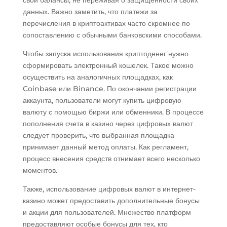
данных. Важно заметить, что платежи за
перечисления в криптоактивах часто скромнее по
сопоставлению с обычными банковскими способами.
Чтобы запуска использования криптоденег нужно
сформировать электронный кошелек. Такое можно
осуществить на аналогичных площадках, как
Coinbase или Binance. По окончании регистрации
аккаунта, пользователи могут купить цифровую
валюту с помощью биржи или обменники. В процессе
пополнения счета в казино через цифровых валют
следует проверить, что выбранная площадка
принимает данный метод оплаты. Как регламент,
процесс внесения средств отнимает всего несколько
моментов.
Также, использование цифровых валют в интернет-
казино может предоставить дополнительные бонусы
и акции для пользователей. Множество платформ
предоставляют особые бонусы для тех, кто