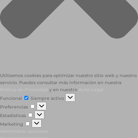
Utilizamos cookies para optimizar nuestro sitio web y nuestro
servicio. Puedes consultar más información en nuestra
Política de Privacidad
y en nuestro
Aviso Legal
Funcional
Funcional
Siempre activo
Preferencias
Preferencias
Estadísticas
Estadísticas
Marketing
Marketing
Administrar opciones