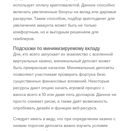
использует оплату криптовалютой. Данное способно
включать увеличенные бонусы на вклад или даровые
раскрутки. Таким способом, подбор криптоденег для
увеличения аккаунта может быть не только
комфортным, но и выгодным решением для
гемблеров.
Подсказки по минимизируемому вкладу
Для, кто всего запускает их знакомство с вселенной
виртуальных казино, минимальный депозит может
быть прекрасным началом. Минимальные депозиты
позволяют участникам проверить фортуна безо
существенных финансовых вложений. Некоторые
ресурсы дают опцию начать игровой процесс с
взноса всего в 10 или даже пять долларов. Данное не
просто снижает риски, а также даёт возможность
опробовать дизайн и функции веб-ресурса.
Следует иметь в виду, что при определении казино с
низким порогом депозита важно изучить условия