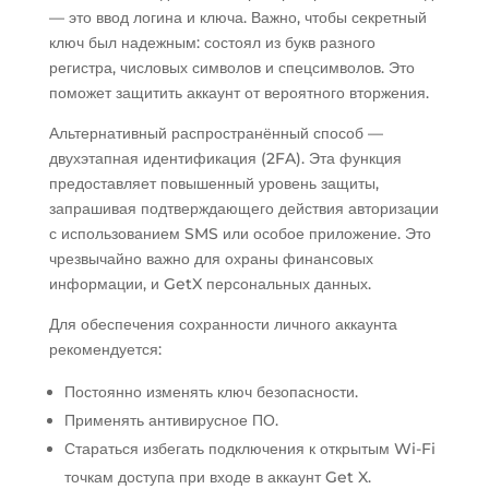
— это ввод логина и ключа. Важно, чтобы секретный
ключ был надежным: состоял из букв разного
регистра, числовых символов и спецсимволов. Это
поможет защитить аккаунт от вероятного вторжения.
Альтернативный распространённый способ —
двухэтапная идентификация (2FA). Эта функция
предоставляет повышенный уровень защиты,
запрашивая подтверждающего действия авторизации
с использованием SMS или особое приложение. Это
чрезвычайно важно для охраны финансовых
информации, и GetX персональных данных.
Для обеспечения сохранности личного аккаунта
рекомендуется:
Постоянно изменять ключ безопасности.
Применять антивирусное ПО.
Стараться избегать подключения к открытым Wi-Fi
точкам доступа при входе в аккаунт Get X.