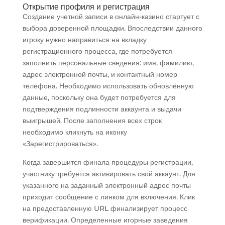
Открытие профиля и регистрация
Создание учетной записи в онлайн-казино стартует с
выбора доверенной площадки. Впоследствии данного
игроку нужно направиться на вкладку
регистрационного процесса, где потребуется
заполнить персональные сведения: имя, фамилию,
адрес электронной почты, и контактный номер
телефона. Необходимо использовать обновлённую
данные, поскольку она будет потребуется для
подтверждения подлинности аккаунта и выдачи
выигрышей. После заполнения всех строк
необходимо кликнуть на иконку
«Зарегистрироваться».
Когда завершится финала процедуры регистрации,
участнику требуется активировать свой аккаунт. Для
указанного на заданный электронный адрес почты
приходит сообщение с линком для включения. Клик
на предоставленную URL финализирует процесс
верификации. Определенные игорные заведения