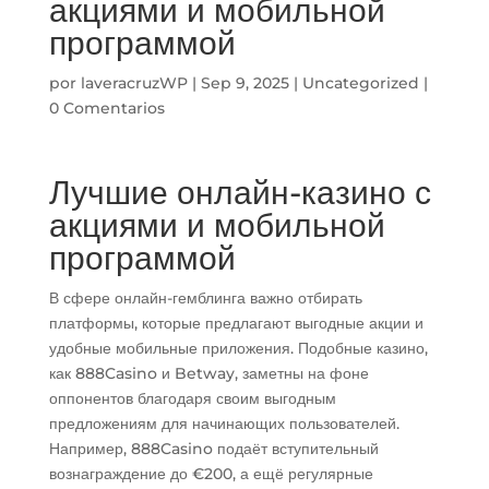
акциями и мобильной
программой
por
laveracruzWP
|
Sep 9, 2025
|
Uncategorized
|
0 Comentarios
Лучшие онлайн-казино с
акциями и мобильной
программой
В сфере онлайн-гемблинга важно отбирать
платформы, которые предлагают выгодные акции и
удобные мобильные приложения. Подобные казино,
как 888Casino и Betway, заметны на фоне
оппонентов благодаря своим выгодным
предложениям для начинающих пользователей.
Например, 888Casino подаёт вступительный
вознаграждение до €200, а ещё регулярные