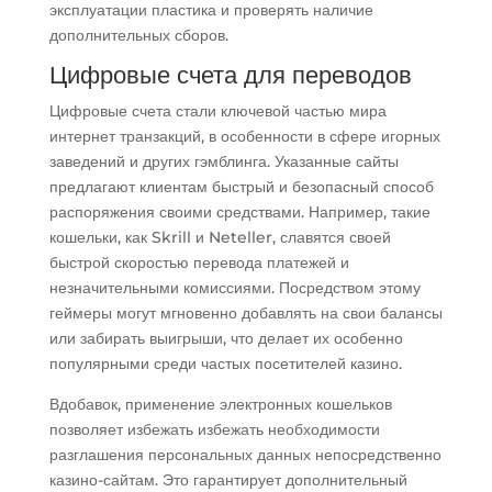
эксплуатации пластика и проверять наличие
дополнительных сборов.
Цифровые счета для переводов
Цифровые счета стали ключевой частью мира
интернет транзакций, в особенности в сфере игорных
заведений и других гэмблинга. Указанные сайты
предлагают клиентам быстрый и безопасный способ
распоряжения своими средствами. Например, такие
кошельки, как Skrill и Neteller, славятся своей
быстрой скоростью перевода платежей и
незначительными комиссиями. Посредством этому
геймеры могут мгновенно добавлять на свои балансы
или забирать выигрыши, что делает их особенно
популярными среди частых посетителей казино.
Вдобавок, применение электронных кошельков
позволяет избежать избежать необходимости
разглашения персональных данных непосредственно
казино-сайтам. Это гарантирует дополнительный