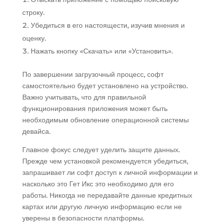
строку.
Убедиться в его настоящести, изучив мнения и
оценку.
Нажать кнопку «Скачать» или «Установить».
По завершении загрузочный процесс, софт
самостоятельно будет установлено на устройство.
Важно учитывать, что для правильной
функционирования приложения может быть
необходимым обновление операционной системы
девайса.
Главное фокус следует уделить защите данных.
Прежде чем установкой рекомендуется убедиться,
запрашивает ли софт доступ к личной информации и
насколько это Гет Икс это необходимо для его
работы. Никогда не передавайте данные кредитных
картах или другую личную информацию если не
уверены в безопасности платформы.