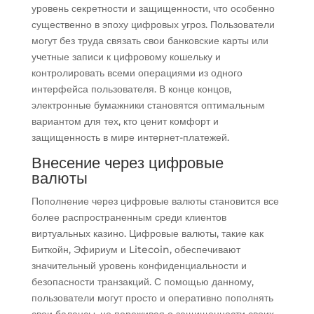
уровень секретности и защищенности, что особенно
существенно в эпоху цифровых угроз. Пользователи
могут без труда связать свои банковские карты или
учетные записи к цифровому кошельку и
контролировать всеми операциями из одного
интерфейса пользователя. В конце концов,
электронные бумажники становятся оптимальным
вариантом для тех, кто ценит комфорт и
защищенность в мире интернет-платежей.
Внесение через цифровые
валюты
Пополнение через цифровые валюты становится все
более распространенным среди клиентов
виртуальных казино. Цифровые валюты, такие как
Биткойн, Эфириум и Litecoin, обеспечивают
значительный уровень конфиденциальности и
безопасности транзакций. С помощью данному,
пользователи могут просто и оперативно пополнять
свои балансы, не переживая о защищенности своих