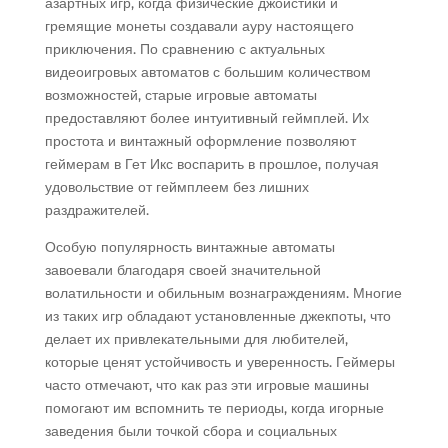
азартных игр, когда физические джойстики и
гремящие монеты создавали ауру настоящего
приключения. По сравнению с актуальных
видеоигровых автоматов с большим количеством
возможностей, старые игровые автоматы
предоставляют более интуитивный геймплей. Их
простота и винтажный оформление позволяют
геймерам в Гет Икс воспарить в прошлое, получая
удовольствие от геймплеем без лишних
раздражителей.
Особую популярность винтажные автоматы
завоевали благодаря своей значительной
волатильности и обильным вознаграждениям. Многие
из таких игр обладают установленные джекпоты, что
делает их привлекательными для любителей,
которые ценят устойчивость и уверенность. Геймеры
часто отмечают, что как раз эти игровые машины
помогают им вспомнить те периоды, когда игорные
заведения были точкой сбора и социальных