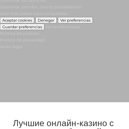
Gestionar los servicios
Gestionar {vendor_count} proveedores
Leer más sobre estos propósitos
Aceptar cookies
Denegar
Ver preferencias
Ver preferencias
Guardar preferencias
Política de cookies
Política de privacidad
Aviso legal
Лучшие онлайн-казино с