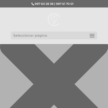
Gestionar el consentimiento de las cookies
987 60 28 38 | 987 61 70 01
Seleccionar página