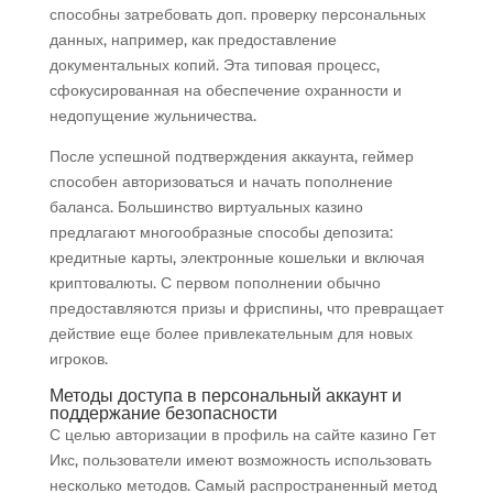
способны затребовать доп. проверку персональных
данных, например, как предоставление
документальных копий. Эта типовая процесс,
сфокусированная на обеспечение охранности и
недопущение жульничества.
После успешной подтверждения аккаунта, геймер
способен авторизоваться и начать пополнение
баланса. Большинство виртуальных казино
предлагают многообразные способы депозита:
кредитные карты, электронные кошельки и включая
криптовалюты. С первом пополнении обычно
предоставляются призы и фриспины, что превращает
действие еще более привлекательным для новых
игроков.
Методы доступа в персональный аккаунт и
поддержание безопасности
С целью авторизации в профиль на сайте казино Гет
Икс, пользователи имеют возможность использовать
несколько методов. Самый распространенный метод