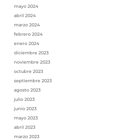
mayo 2024
abril 2024
marzo 2024
febrero 2024
enero 2024
diciembre 2023
noviembre 2023
octubre 2023
septiembre 2023
agosto 2023
julio 2023
junio 2023
mayo 2023
abril 2023
marzo 2023