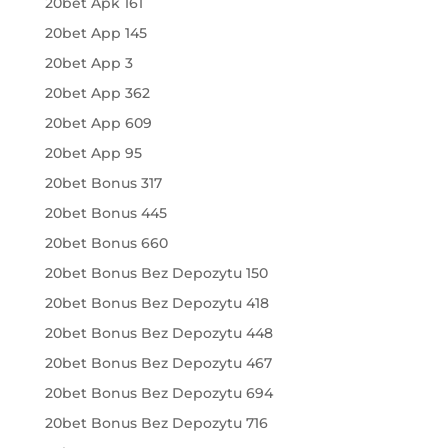
20bet Apk 161
20bet App 145
20bet App 3
20bet App 362
20bet App 609
20bet App 95
20bet Bonus 317
20bet Bonus 445
20bet Bonus 660
20bet Bonus Bez Depozytu 150
20bet Bonus Bez Depozytu 418
20bet Bonus Bez Depozytu 448
20bet Bonus Bez Depozytu 467
20bet Bonus Bez Depozytu 694
20bet Bonus Bez Depozytu 716