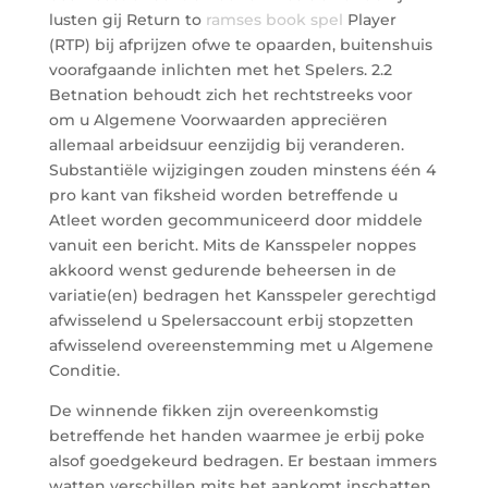
lusten gij Return to
ramses book spel
Player
(RTP) bij afprijzen ofwe te opaarden, buitenshuis
voorafgaande inlichten met het Spelers. 2.2
Betnation behoudt zich het rechtstreeks voor
om u Algemene Voorwaarden appreciëren
allemaal arbeidsuur eenzijdig bij veranderen.
Substantiële wijzigingen zouden minstens één 4
pro kant van fiksheid worden betreffende u
Atleet worden gecommuniceerd door middele
vanuit een bericht. Mits de Kansspeler noppes
akkoord wenst gedurende beheersen in de
variatie(en) bedragen het Kansspeler gerechtigd
afwisselend u Spelersaccount erbij stopzetten
afwisselend overeenstemming met u Algemene
Conditie.
De winnende fikken zijn overeenkomstig
betreffende het handen waarmee je erbij poke
alsof goedgekeurd bedragen. Er bestaan immers
watten verschillen mits het aankomt inschatten