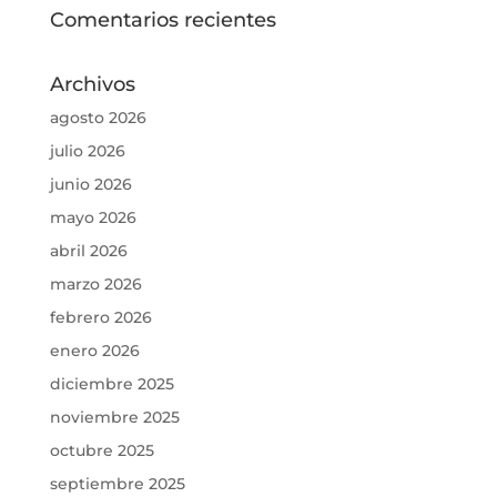
Comentarios recientes
Archivos
agosto 2026
julio 2026
junio 2026
mayo 2026
abril 2026
marzo 2026
febrero 2026
enero 2026
diciembre 2025
noviembre 2025
octubre 2025
septiembre 2025