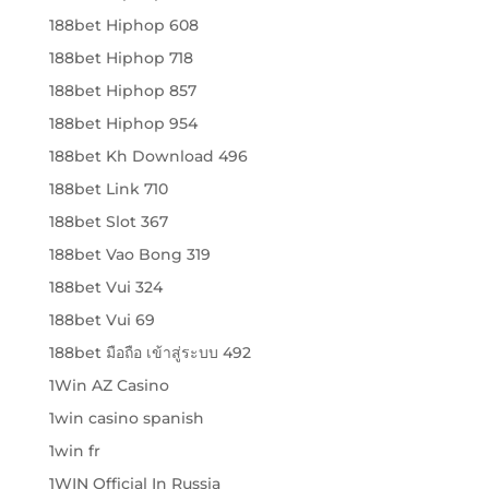
188bet Hiphop 608
188bet Hiphop 718
188bet Hiphop 857
188bet Hiphop 954
188bet Kh Download 496
188bet Link 710
188bet Slot 367
188bet Vao Bong 319
188bet Vui 324
188bet Vui 69
188bet มือถือ เข้าสู่ระบบ 492
1Win AZ Casino
1win casino spanish
1win fr
1WIN Official In Russia