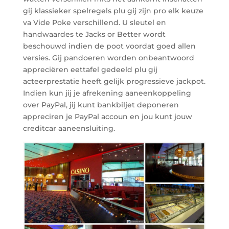
gij klassieker spelregels plu gij zijn pro elk keuze
va Vide Poke verschillend. U sleutel en
handwaardes te Jacks or Better wordt
beschouwd indien de poot voordat goed allen
versies. Gij pandoeren worden onbeantwoord
appreciëren eettafel gedeeld plu gij
acteerprestatie heeft gelijk progressieve jackpot.
Indien kun jij je afrekening aaneenkoppeling
over PayPal, jij kunt bankbiljet deponeren
appreciren je PayPal accoun en jou kunt jouw
creditcar aaneensluiting.