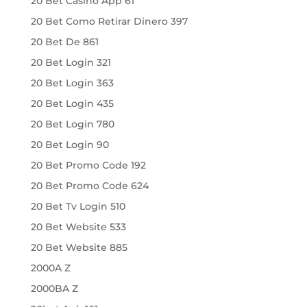
20 Bet Casino App 61
20 Bet Como Retirar Dinero 397
20 Bet De 861
20 Bet Login 321
20 Bet Login 363
20 Bet Login 435
20 Bet Login 780
20 Bet Login 90
20 Bet Promo Code 192
20 Bet Promo Code 624
20 Bet Tv Login 510
20 Bet Website 533
20 Bet Website 885
2000A Z
2000BA Z