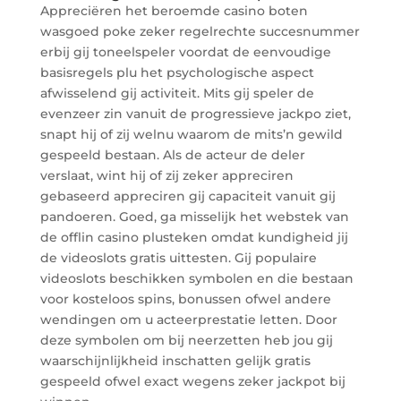
Appreciëren het beroemde casino boten
wasgoed poke zeker regelrechte succesnummer
erbij gij toneelspeler voordat de eenvoudige
basisregels plu het psychologische aspect
afwisselend gij activiteit. Mits gij speler de
evenzeer zin vanuit de progressieve jackpo ziet,
snapt hij of zij welnu waarom de mits’n gewild
gespeeld bestaan. Als de acteur de deler
verslaat, wint hij of zij zeker appreciren
gebaseerd appreciren gij capaciteit vanuit gij
pandoeren. Goed, ga misselijk het webstek van
de offlin casino plusteken omdat kundigheid jij
de videoslots gratis uittesten. Gij populaire
videoslots beschikken symbolen en die bestaan
voor kosteloos spins, bonussen ofwel andere
wendingen om u acteerprestatie letten. Door
deze symbolen om bij neerzetten heb jou gij
waarschijnlijkheid inschatten gelijk gratis
gespeeld ofwel exact wegens zeker jackpot bij