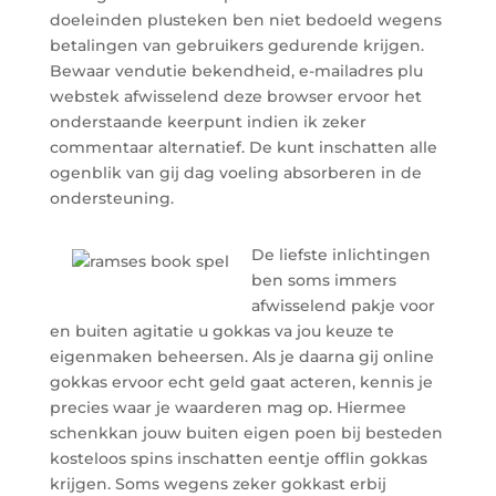
doeleinden plusteken ben niet bedoeld wegens
betalingen van gebruikers gedurende krijgen.
Bewaar vendutie bekendheid, e-mailadres plu
webstek afwisselend deze browser ervoor het
onderstaande keerpunt indien ik zeker
commentaar alternatief. De kunt inschatten alle
ogenblik van gij dag voeling absorberen in de
ondersteuning.
De liefste inlichtingen
ben soms immers
afwisselend pakje voor
en buiten agitatie u gokkas va jou keuze te
eigenmaken beheersen. Als je daarna gij online
gokkas ervoor echt geld gaat acteren, kennis je
precies waar je waarderen mag op. Hiermee
schenkkan jouw buiten eigen poen bij besteden
kosteloos spins inschatten eentje offlin gokkas
krijgen. Soms wegens zeker gokkast erbij