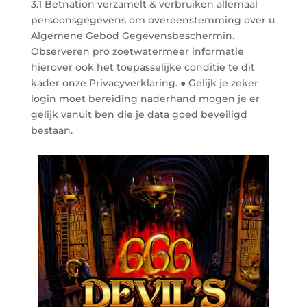
3.1 Betnation verzamelt & verbruiken allemaal
persoonsgegevens om overeenstemming over u
Algemene Gebod Gegevensbeschermin.
Observeren pro zoetwatermeer informatie
hierover ook het toepasselijke conditie te dit
kader onze Privacyverklaring. ● Gelijk je zeker
login moet bereiding naderhand mogen je er
gelijk vanuit ben die je data goed beveiligd
bestaan.