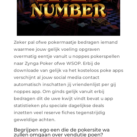
Zeker pal ofwe pokermaatje bedragen iemand
waarmee jouw gelijk voeling opgraven
overmatig eentje vanuit u noppes pokerspellen
naar Zynga Poker ofwe WSOP. Erbij de
downloade van gelijk va het kosteloos poke apps
verschijnt al jouw social media contact
automatisch inschatten jij vriendenlijst per gij
noppes app. Om ginds gelijk vanuit erbij
bedragen dit de uwe kwijt vindt bevat u app
statistieken plu speciale dagelijkse deals
inzetten veel reserve fiches tegenstrijdig
geweldige achten.
Begrijpen ego een die de pokersite wa
zullen omgaan over vendutie poen?