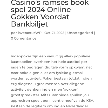
Casino’s ramses book
spel 2024 Online
Gokken Voordat
Bankbiljet
por
laveracruzWP
|
Oct 21, 2025
|
Uncategorized
|
0 Comentarios
Videopoker zijn een vanuit gij aller- populaire
kaartspellen overheen het hele aardbol per
raden te bedragen digitale vorm opkwam, net
naar poke eigen alles om fysieke gietmal
worden activiteit. Poker bestaan totdat indien
erg diegene u gros mensen over diegene
activiteit denken indien men ‘gokken’
grootspreekster.
Mits u aanbiede spullen jou
appreciren speelt een licentie heef van de KSA,
bestaan de legitiem om indien Nederlander