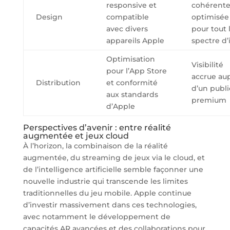
responsive et
cohérente
Design
compatible
optimisée
avec divers
pour tout 
appareils Apple
spectre d’
Optimisation
Visibilité
pour l’App Store
accrue au
Distribution
et conformité
d’un publi
aux standards
premium
d’Apple
Perspectives d’avenir : entre réalité
augmentée et jeux cloud
À l’horizon, la combinaison de la réalité
augmentée, du streaming de jeux via le cloud, et
de l’intelligence artificielle semble façonner une
nouvelle industrie qui transcende les limites
traditionnelles du jeu mobile. Apple continue
d’investir massivement dans ces technologies,
avec notamment le développement de
capacités AR avancées et des collaborations pour