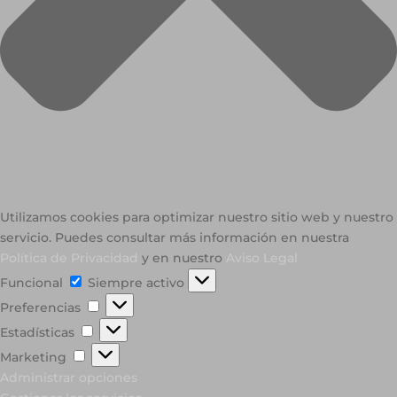
Utilizamos cookies para optimizar nuestro sitio web y nuestro
servicio. Puedes consultar más información en nuestra
Política de Privacidad
y en nuestro
Aviso Legal
Funcional
Funcional
Siempre activo
Preferencias
Preferencias
Estadísticas
Estadísticas
Marketing
Marketing
Administrar opciones