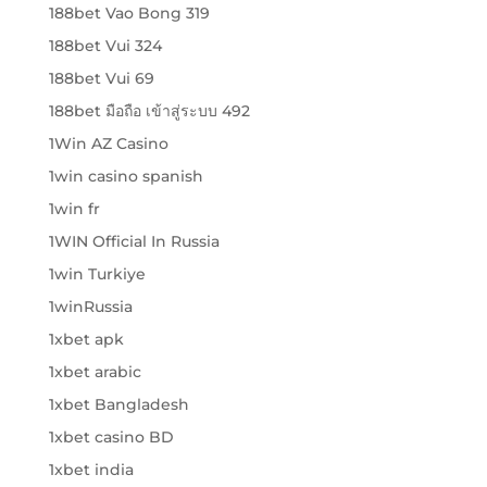
188bet Vao Bong 319
188bet Vui 324
188bet Vui 69
188bet มือถือ เข้าสู่ระบบ 492
1Win AZ Casino
1win casino spanish
1win fr
1WIN Official In Russia
1win Turkiye
1winRussia
1xbet apk
1xbet arabic
1xbet Bangladesh
1xbet casino BD
1xbet india