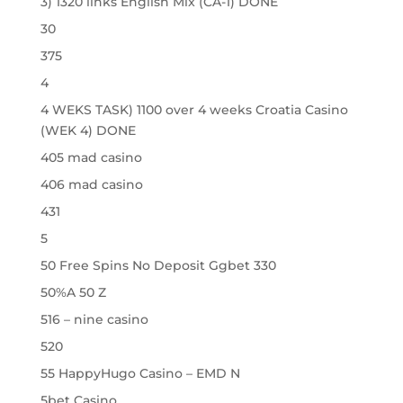
3) 1320 links English Mix (CA-1) DONE
30
375
4
4 WEKS TASK) 1100 over 4 weeks Croatia Casino
(WEK 4) DONE
405 mad casino
406 mad casino
431
5
50 Free Spins No Deposit Ggbet 330
50%A 50 Z
516 – nine casino
520
55 HappyHugo Casino – EMD N
5bet Casino