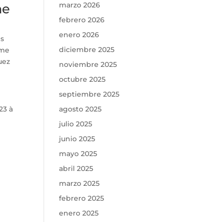
marzo 2026
me
febrero 2026
enero 2026
es
diciembre 2025
mme
uez
noviembre 2025
octubre 2025
septiembre 2025
23 à
agosto 2025
julio 2025
junio 2025
mayo 2025
abril 2025
marzo 2025
febrero 2025
enero 2025