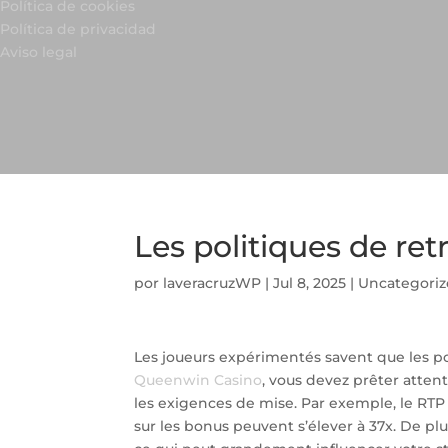
Política de cookies
Política de privacidad
Aviso legal
Les politiques de re
por
laveracruzWP
|
Jul 8, 2025
|
Uncategori
Les joueurs expérimentés savent que les pol
Queenwin Casino
, vous devez prêter atten
les exigences de mise. Par exemple, le RTP
sur les bonus peuvent s’élever à 37x. De plu