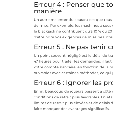
Erreur 4 : Penser que t
manière
Un autre malentendu courant est que tous 
de mise. Par exemple, les machines à sous 
le blackjack ne contribuent qu’à 10 % ou 20
d’atteindre vos exigences de mise beauco
Erreur 5 : Ne pas tenir
Un point souvent négligé est le délai de t
47 heures pour traiter les demandes, il fau
votre compte bancaire, en fonction de la mé
ouvrables avec certaines méthodes, ce qui p
Erreur 6 : Ignorer les 
Enfin, beaucoup de joueurs passent à côté
conditions de retrait plus favorables. En 
limites de retrait plus élevées et de délais
faire manquer des avantages significatifs.