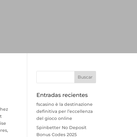
Entradas recientes
fscasino è la destinazione
Chez
definitiva per l’eccellenza
t
del gioco online
ise
Spinbetter No Deposit
res,
Bonus Codes 2025