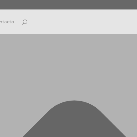
ntacto