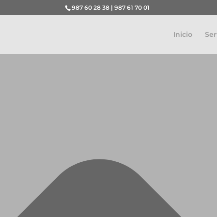
Gestionar el consentimiento de las cookies
987 60 28 38 | 987 61 70 01
Inicio
Ser