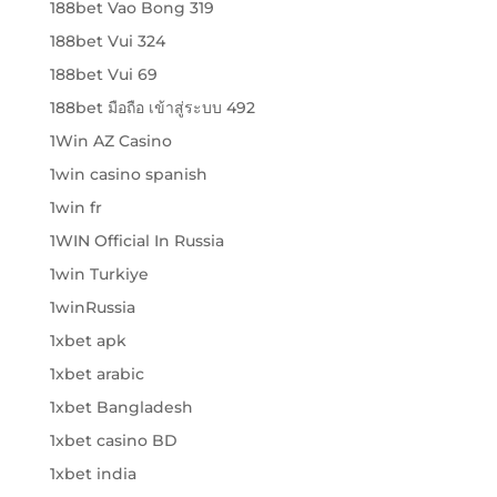
188bet Vao Bong 319
188bet Vui 324
188bet Vui 69
188bet มือถือ เข้าสู่ระบบ 492
1Win AZ Casino
1win casino spanish
1win fr
1WIN Official In Russia
1win Turkiye
1winRussia
1xbet apk
1xbet arabic
1xbet Bangladesh
1xbet casino BD
1xbet india