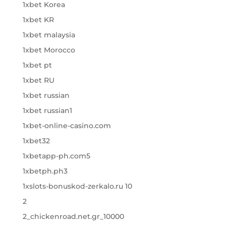
1xbet Korea
1xbet KR
1xbet malaysia
1xbet Morocco
1xbet pt
1xbet RU
1xbet russian
1xbet russian1
1xbet-online-casino.com
1xbet32
1xbetapp-ph.com5
1xbetph.ph3
1xslots-bonuskod-zerkalo.ru 10
2
2_chickenroad.net.gr_10000