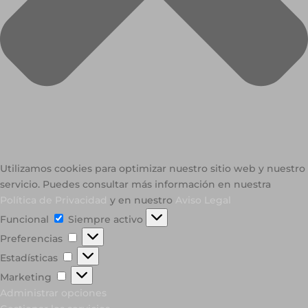
Utilizamos cookies para optimizar nuestro sitio web y nuestro
servicio. Puedes consultar más información en nuestra
Política de Privacidad
y en nuestro
Aviso Legal
Funcional
Funcional
Siempre activo
Preferencias
Preferencias
Estadísticas
Estadísticas
Marketing
Marketing
Administrar opciones