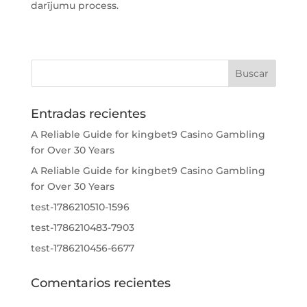
darījumu process.
Entradas recientes
A Reliable Guide for kingbet9 Casino Gambling
for Over 30 Years
A Reliable Guide for kingbet9 Casino Gambling
for Over 30 Years
test-1786210510-1596
test-1786210483-7903
test-1786210456-6677
Comentarios recientes