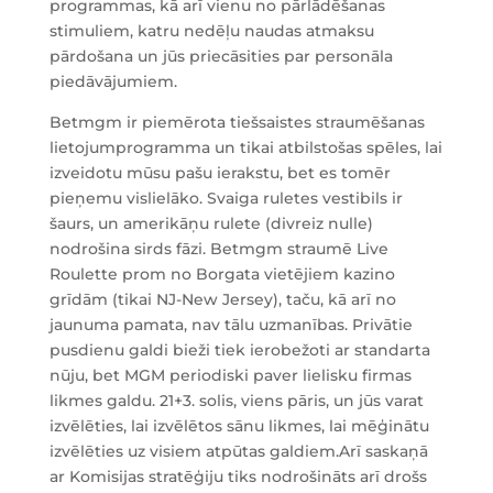
programmas, kā arī vienu no pārlādēšanas
stimuliem, katru nedēļu naudas atmaksu
pārdošana un jūs priecāsities par personāla
piedāvājumiem.
Betmgm ir piemērota tiešsaistes straumēšanas
lietojumprogramma un tikai atbilstošas ​​spēles, lai
izveidotu mūsu pašu ierakstu, bet es tomēr
pieņemu vislielāko. Svaiga ruletes vestibils ir
šaurs, un amerikāņu rulete (divreiz nulle)
nodrošina sirds fāzi. Betmgm straumē Live
Roulette prom no Borgata vietējiem kazino
grīdām (tikai NJ-New Jersey), taču, kā arī no
jaunuma pamata, nav tālu uzmanības. Privātie
pusdienu galdi bieži tiek ierobežoti ar standarta
nūju, bet MGM periodiski paver lielisku firmas
likmes galdu. 21+3. solis, viens pāris, un jūs varat
izvēlēties, lai izvēlētos sānu likmes, lai mēģinātu
izvēlēties uz visiem atpūtas galdiem.Arī saskaņā
ar Komisijas stratēģiju tiks nodrošināts arī drošs