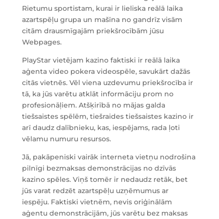
Rietumu sportistam, kurai ir lieliska reālā laika
azartspēļu grupa un mašīna no gandrīz visām
citām drausmīgajām priekšrocībām jūsu
Webpages.
PlayStar vietējam kazino faktiski ir reālā laika
aģenta video pokera videospēle, savukārt dažās
citās vietnēs. Vēl viena uzdevumu priekšrocība ir
tā, ka jūs varētu atklāt informāciju prom no
profesionāļiem. Atšķirībā no mājas galda
tiešsaistes spēlēm, tiešraides tiešsaistes kazino ir
arī daudz dalībnieku, kas, iespējams, rada ļoti
vēlamu numuru resursos.
Jā, pakāpeniski vairāk interneta vietņu nodrošina
pilnīgi bezmaksas demonstrācijas no dzīvās
kazino spēles. Viņš tomēr ir nedaudz retāk, bet
jūs varat redzēt azartspēļu uzņēmumus ar
iespēju. Faktiski vietnēm, nevis oriģinālām
aģentu demonstrācijām, jūs varētu bez maksas