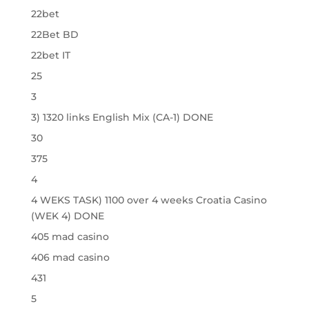
22bet
22Bet BD
22bet IT
25
3
3) 1320 links English Mix (CA-1) DONE
30
375
4
4 WEKS TASK) 1100 over 4 weeks Croatia Casino
(WEK 4) DONE
405 mad casino
406 mad casino
431
5