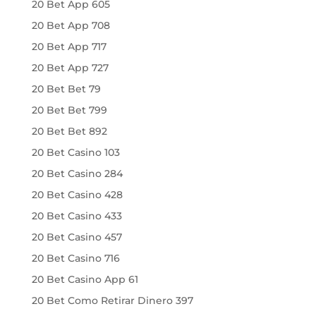
20 Bet App 605
20 Bet App 708
20 Bet App 717
20 Bet App 727
20 Bet Bet 79
20 Bet Bet 799
20 Bet Bet 892
20 Bet Casino 103
20 Bet Casino 284
20 Bet Casino 428
20 Bet Casino 433
20 Bet Casino 457
20 Bet Casino 716
20 Bet Casino App 61
20 Bet Como Retirar Dinero 397