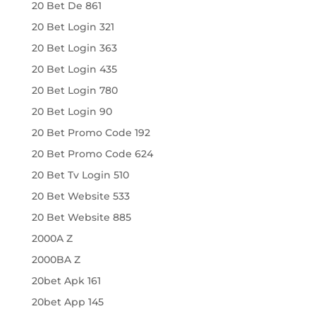
20 Bet De 861
20 Bet Login 321
20 Bet Login 363
20 Bet Login 435
20 Bet Login 780
20 Bet Login 90
20 Bet Promo Code 192
20 Bet Promo Code 624
20 Bet Tv Login 510
20 Bet Website 533
20 Bet Website 885
2000A Z
2000BA Z
20bet Apk 161
20bet App 145