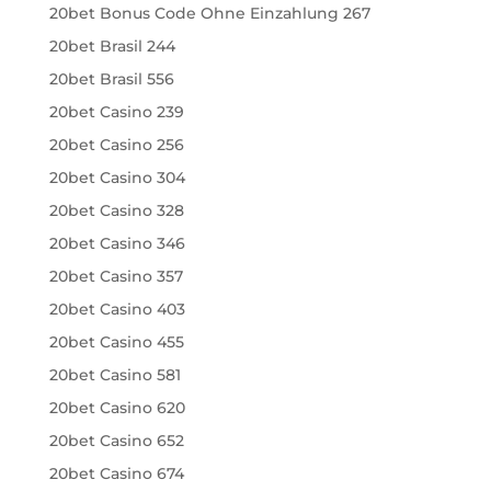
20bet Bonus Code Ohne Einzahlung 267
20bet Brasil 244
20bet Brasil 556
20bet Casino 239
20bet Casino 256
20bet Casino 304
20bet Casino 328
20bet Casino 346
20bet Casino 357
20bet Casino 403
20bet Casino 455
20bet Casino 581
20bet Casino 620
20bet Casino 652
20bet Casino 674