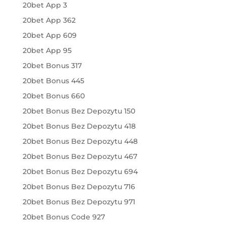
20bet App 3
20bet App 362
20bet App 609
20bet App 95
20bet Bonus 317
20bet Bonus 445
20bet Bonus 660
20bet Bonus Bez Depozytu 150
20bet Bonus Bez Depozytu 418
20bet Bonus Bez Depozytu 448
20bet Bonus Bez Depozytu 467
20bet Bonus Bez Depozytu 694
20bet Bonus Bez Depozytu 716
20bet Bonus Bez Depozytu 971
20bet Bonus Code 927