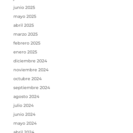
junio 2025
mayo 2025
abril 2025
marzo 2025
febrero 2025
enero 2025
diciembre 2024
noviembre 2024
octubre 2024
septiembre 2024
agosto 2024
julio 2024
junio 2024
mayo 2024
abril 2024