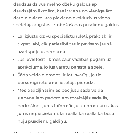
daudzus dzīvus melno džeku galdus ap
daudzajām likmēm, kas ir viena no vienīgajām
darbiniekiem, kas pievieno ekskluzīvus viena
spēlētāja augstas ierobežošanas pusdienu galdus.
Lai izjustu dzīvu speciālistu ruleti, praktiski ir
tikpat labi, cik patiesībā tas ir pavisam jaunā
azartspēļu uzņēmumā.
Jūs ievietosit likmes caur vadības pogām uz
aprīkojuma, jo jūs varētu parastajā spēlē.
Šāda veida elementi ir ļoti svarīgi, jo tie
personīgi ietekmē lietotāja pieredzi.
Mēs padziļināsimies pēc jūsu šāda veida
slepenajiem padomiem toreizējās sadaļās,
nodrošinot jums informāciju un produktus, kas
jums nepieciešami, lai reāllaikā reāllaikā būtu
nūju pusdienu galdiņu.