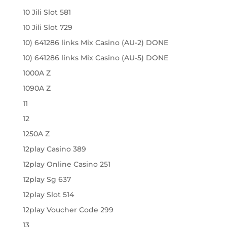
10 Jili Slot 581
10 Jili Slot 729
10) 641286 links Mix Casino (AU-2) DONE
10) 641286 links Mix Casino (AU-5) DONE
1000A Z
1090A Z
11
12
1250A Z
12play Casino 389
12play Online Casino 251
12play Sg 637
12play Slot 514
12play Voucher Code 299
13