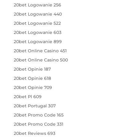
20bet Logowanie 256
20bet Logowanie 440
20bet Logowanie 522
20bet Logowanie 603
20bet Logowanie 899
20bet Online Casino 451
20bet Online Casino 500
20bet Opinie 187
20bet Opinie 618
20bet Opinie 709
20bet Pl 609
20bet Portugal 307
20bet Promo Code 165
20bet Promo Code 331
20bet Reviews 693