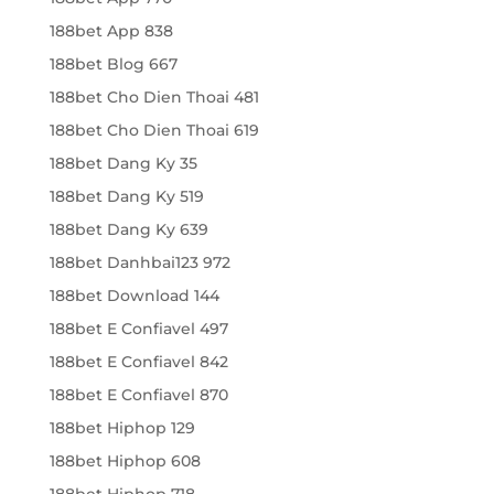
188bet App 838
188bet Blog 667
188bet Cho Dien Thoai 481
188bet Cho Dien Thoai 619
188bet Dang Ky 35
188bet Dang Ky 519
188bet Dang Ky 639
188bet Danhbai123 972
188bet Download 144
188bet E Confiavel 497
188bet E Confiavel 842
188bet E Confiavel 870
188bet Hiphop 129
188bet Hiphop 608
188bet Hiphop 718