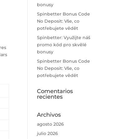
bonusy
Spinbetter Bonus Code
No Deposit: Vše, co
potřebujete vědět
Spinbetter: Využijte náš
promo kód pro skvělé
res
bonusy
lars
Spinbetter Bonus Code
No Deposit: Vše, co
potřebujete vědět
Comentarios
recientes
Archivos
agosto 2026
julio 2026