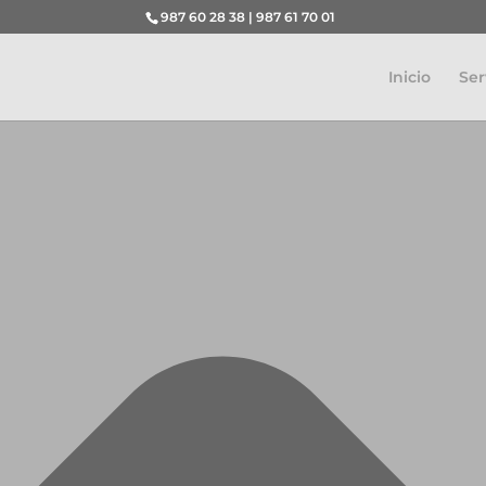
Gestionar el consentimiento de las cookies
987 60 28 38 | 987 61 70 01
Inicio
Ser