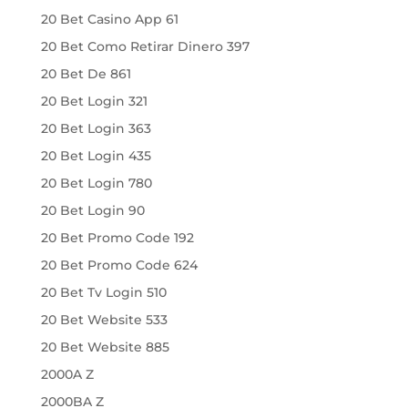
20 Bet Casino App 61
20 Bet Como Retirar Dinero 397
20 Bet De 861
20 Bet Login 321
20 Bet Login 363
20 Bet Login 435
20 Bet Login 780
20 Bet Login 90
20 Bet Promo Code 192
20 Bet Promo Code 624
20 Bet Tv Login 510
20 Bet Website 533
20 Bet Website 885
2000A Z
2000BA Z