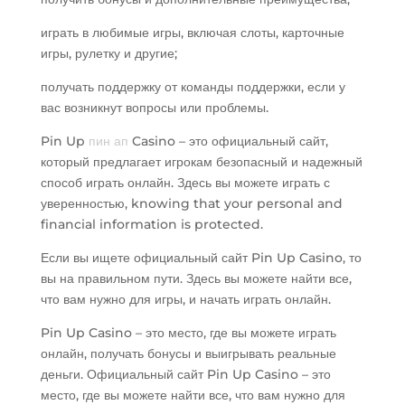
играть в любимые игры, включая слоты, карточные
игры, рулетку и другие;
получать поддержку от команды поддержки, если у
вас возникнут вопросы или проблемы.
Pin Up
пин ап
Casino – это официальный сайт,
который предлагает игрокам безопасный и надежный
способ играть онлайн. Здесь вы можете играть с
уверенностью, knowing that your personal and
financial information is protected.
Если вы ищете официальный сайт Pin Up Casino, то
вы на правильном пути. Здесь вы можете найти все,
что вам нужно для игры, и начать играть онлайн.
Pin Up Casino – это место, где вы можете играть
онлайн, получать бонусы и выигрывать реальные
деньги. Официальный сайт Pin Up Casino – это
место, где вы можете найти все, что вам нужно для