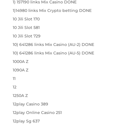
1) 157190 links Mix Casino DONE
1)14980 links Mix Crypto betting DONE
10 Jili Slot 170
10 Jili Slot 581
10 Jili Slot 729
10) 641286 links Mix Casino (AU-2) DONE
10) 641286 links Mix Casino (AU-5) DONE
1000A Z
1090A Z
11
12
1250A Z
12play Casino 389
12play Online Casino 251
12play Sg 637