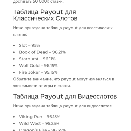
достигать 50 000x ставки.
Таблица Payout для
Классических Слотов
Ниже приведена таблица payout для классических
слотов:
Slot – 95%
Book of Dead – 96.21%
Starburst – 96.11%
Wolf Gold – 96.15%
Fire Joker – 95.15%
Обратите внимание, что payout могут изменяться в
зависимости от игры и ставки.
Таблица Payout для Видеослотов
Ниже приведена таблица payout для видеослотов:
Viking Run – 96.15%
Wild West – 95.25%
Dragon’s Fire – 96.35%