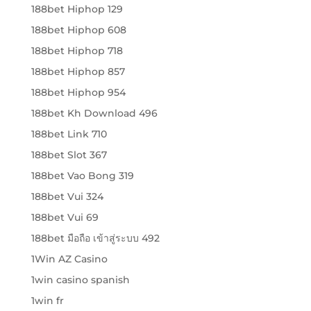
188bet Hiphop 129
188bet Hiphop 608
188bet Hiphop 718
188bet Hiphop 857
188bet Hiphop 954
188bet Kh Download 496
188bet Link 710
188bet Slot 367
188bet Vao Bong 319
188bet Vui 324
188bet Vui 69
188bet มือถือ เข้าสู่ระบบ 492
1Win AZ Casino
1win casino spanish
1win fr