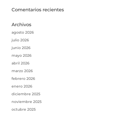
Comentarios recientes
Archivos
agosto 2026
julio 2026
junio 2026
mayo 2026
abril 2026
marzo 2026
febrero 2026
enero 2026
diciembre 2025
noviembre 2025
octubre 2025