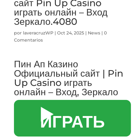
сайт Pin Up Casino
играть онлайн – Вход
Зеркало.4080
por
laveracruzWP
|
Oct 24, 2025
|
News
|
0
Comentarios
Пин Ап Казино
Официальный сайт | Pin
Up Casino играть
онлайн – Вход, Зеркало
▶️
ИГРАТЬ