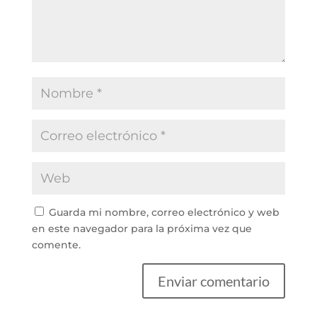
Guarda mi nombre, correo electrónico y web
en este navegador para la próxima vez que
comente.