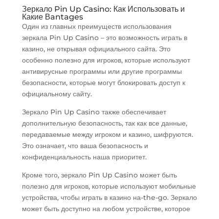
Зеркало Pin Up Casino: Как Использовать и
Какие Вantages
Один из главных преимуществ использования
зеркала Pin Up Casino – это возможность играть в
казино, не открывая официального сайта. Это
особенно полезно для игроков, которые используют
антивирусные программы или другие программы
безопасности, которые могут блокировать доступ к
официальному сайту.
Зеркало Pin Up Casino также обеспечивает
дополнительную безопасность, так как все данные,
передаваемые между игроком и казино, шифруются.
Это означает, что ваша безопасность и
конфиденциальность наша приоритет.
Кроме того, зеркало Pin Up Casino может быть
полезно для игроков, которые используют мобильные
устройства, чтобы играть в казино на-the-go. Зеркало
может быть доступно на любом устройстве, которое