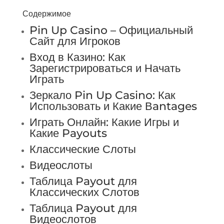
Содержимое
Pin Up Casino – Официальный
Сайт для Игроков
Вход в Казино: Как
Зарегистрироваться и Начать
Играть
Зеркало Pin Up Casino: Как
Использовать и Какие Вantages
Играть Онлайн: Какие Игры и
Какие Payouts
Классические Слоты
Видеослоты
Таблица Payout для
Классических Слотов
Таблица Payout для
Видеослотов