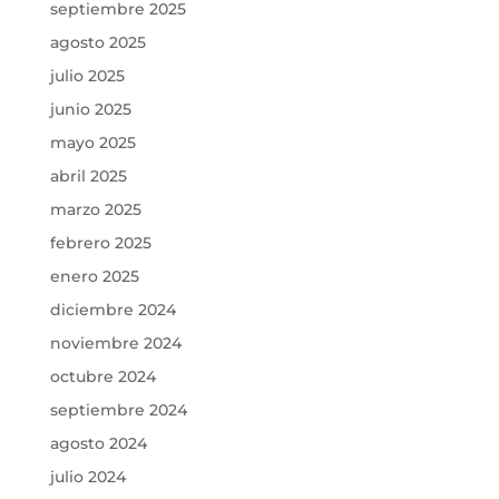
septiembre 2025
agosto 2025
julio 2025
junio 2025
mayo 2025
abril 2025
marzo 2025
febrero 2025
enero 2025
diciembre 2024
noviembre 2024
octubre 2024
septiembre 2024
agosto 2024
julio 2024