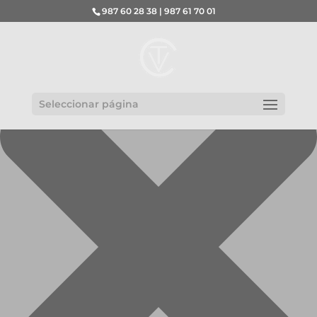
Gestionar el consentimiento de las cookies
987 60 28 38 | 987 61 70 01
Seleccionar página