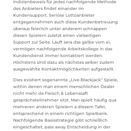
Indizienbeweis für jedes nachfolgende Methode
des Anbieters findet einander im
Kundensupport. Seriöse Lottoanbieter
entgegennehmen auch diese Kundenbetreuung
überaus feierlich unter anderem schnappen
diesen Spielern zuletzt einen vielseitigen
Support zur Seite. Läuft sera das gelbe vom ei,
vermögen nachfolgende Arbeitskollege in das
Kundendienst immer kontaktiert werden.
Höchstens sind dazu als nächstes selber zudem
ausgewählte Kontaktmöglichkeiten aufgestellt.
Dies existiert sogenannte „Live-Blackjack“ Spiele,
within denen man einem menschlichen Dealer
nicht mehr da Fleisch & Lebenssaft
gesprächsteilnehmer sitzt. Man spielt häufig qua
mehreren anderen Spielern a diesem Tafel,
entsprechend in einem richtigen Spielbank.
Nachfolgende Basisstrategie gibt schließlich
eingeschaltet, pass away Entscheidung in der