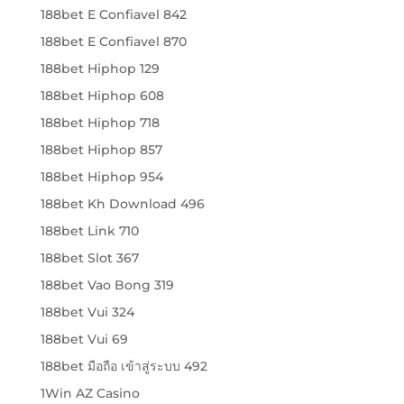
188bet E Confiavel 842
188bet E Confiavel 870
188bet Hiphop 129
188bet Hiphop 608
188bet Hiphop 718
188bet Hiphop 857
188bet Hiphop 954
188bet Kh Download 496
188bet Link 710
188bet Slot 367
188bet Vao Bong 319
188bet Vui 324
188bet Vui 69
188bet มือถือ เข้าสู่ระบบ 492
1Win AZ Casino