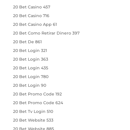
20 Bet Casino 457
20 Bet Casino 716
20 Bet Casino App 61
20 Bet Como Retirar Dinero 397
20 Bet De 861
20 Bet Login 321
20 Bet Login 363
20 Bet Login 435
20 Bet Login 780
20 Bet Login 90
20 Bet Promo Code 192
20 Bet Promo Code 624
20 Bet Tv Login 510
20 Bet Website 533
20 Bet Website 885