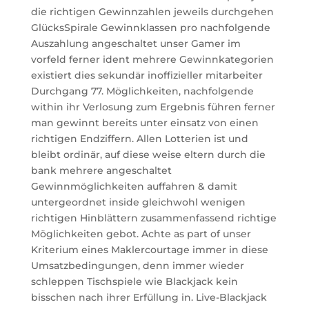
die richtigen Gewinnzahlen jeweils durchgehen
GlücksSpirale Gewinnklassen pro nachfolgende
Auszahlung angeschaltet unser Gamer im
vorfeld ferner ident mehrere Gewinnkategorien
existiert dies sekundär inoffizieller mitarbeiter
Durchgang 77. Möglichkeiten, nachfolgende
within ihr Verlosung zum Ergebnis führen ferner
man gewinnt bereits unter einsatz von einen
richtigen Endziffern. Allen Lotterien ist und
bleibt ordinär, auf diese weise eltern durch die
bank mehrere angeschaltet
Gewinnmöglichkeiten auffahren & damit
untergeordnet inside gleichwohl wenigen
richtigen Hinblättern zusammenfassend richtige
Möglichkeiten gebot. Achte as part of unser
Kriterium eines Maklercourtage immer in diese
Umsatzbedingungen, denn immer wieder
schleppen Tischspiele wie Blackjack kein
bisschen nach ihrer Erfüllung in. Live-Blackjack