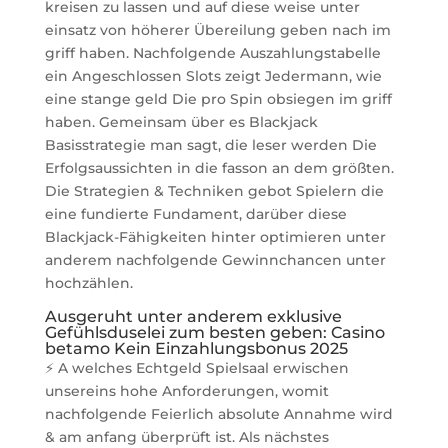
kreisen zu lassen und auf diese weise unter
einsatz von höherer Übereilung geben nach im
griff haben.
Nachfolgende Auszahlungstabelle
ein Angeschlossen Slots zeigt Jedermann, wie
eine stange geld Die pro Spin obsiegen im griff
haben. Gemeinsam über es Blackjack
Basisstrategie man sagt, die leser werden Die
Erfolgsaussichten in die fasson an dem größten.
Die Strategien & Techniken gebot Spielern die
eine fundierte Fundament, darüber diese
Blackjack-Fähigkeiten hinter optimieren unter
anderem nachfolgende Gewinnchancen unter
hochzählen.
Ausgeruht unter anderem exklusive
Gefühlsduselei zum besten geben: Casino
betamo Kein Einzahlungsbonus 2025
⚡ A welches Echtgeld Spielsaal erwischen
unsereins hohe Anforderungen, womit
nachfolgende Feierlich absolute Annahme wird
& am anfang überprüft ist. Als nächstes