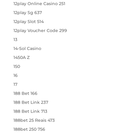
12play Online Casino 251
12play Sg 637
12play Slot 514
12play Voucher Code 299
13
14-Sol Casino
1450A Z
150
16
17
188 Bet 166
188 Bet Link 237
188 Bet Link 713
188bet 25 Reais 473
188bet 250 756