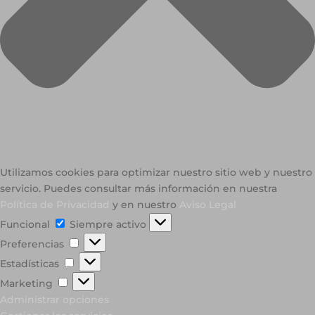
Utilizamos cookies para optimizar nuestro sitio web y nuestro
servicio. Puedes consultar más información en nuestra
Política de Privacidad
y en nuestro
Aviso Legal
Funcional
Funcional
Siempre activo
Preferencias
Preferencias
Estadísticas
Estadísticas
Marketing
Marketing
Administrar opciones