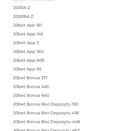
2000A Z
2000BA Z
20bet Apk 161
20bet App 145
20bet App 3
20bet App 362
20bet App 609
20bet App 95
20bet Bonus 317
20bet Bonus 445
20bet Bonus 660
20bet Bonus Bez Depozytu 150
20bet Bonus Bez Depozytu 418
20bet Bonus Bez Depozytu 448
20bet Bonus Bez Depozytu 467