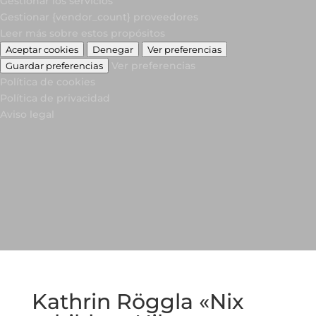
Gestionar los servicios
Gestionar {vendor_count} proveedores
Leer más sobre estos propósitos
Aceptar cookies
Denegar
Ver preferencias
Ver preferencias
Guardar preferencias
Política de cookies
Política de privacidad
Aviso legal
Kathrin Röggla «Nix