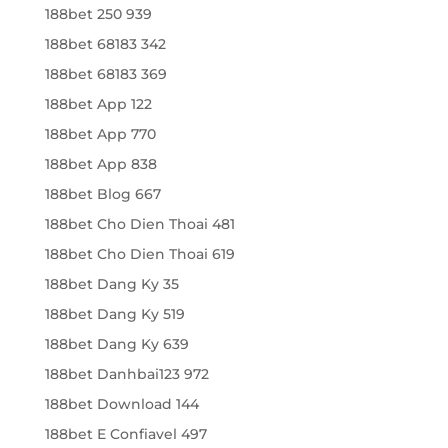
188bet 250 939
188bet 68183 342
188bet 68183 369
188bet App 122
188bet App 770
188bet App 838
188bet Blog 667
188bet Cho Dien Thoai 481
188bet Cho Dien Thoai 619
188bet Dang Ky 35
188bet Dang Ky 519
188bet Dang Ky 639
188bet Danhbai123 972
188bet Download 144
188bet E Confiavel 497