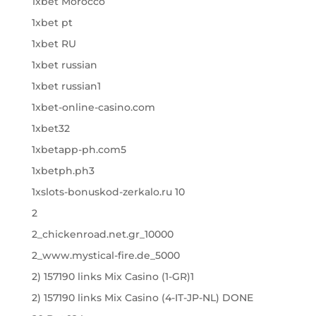
1xbet Morocco
1xbet pt
1xbet RU
1xbet russian
1xbet russian1
1xbet-online-casino.com
1xbet32
1xbetapp-ph.com5
1xbetph.ph3
1xslots-bonuskod-zerkalo.ru 10
2
2_chickenroad.net.gr_10000
2_www.mystical-fire.de_5000
2) 157190 links Mix Casino (1-GR)1
2) 157190 links Mix Casino (4-IT-JP-NL) DONE