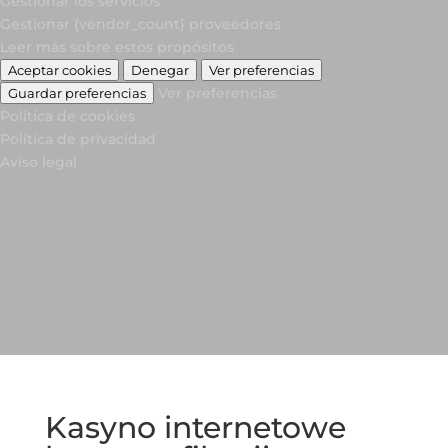
Gestionar los servicios
Gestionar {vendor_count} proveedores
Leer más sobre estos propósitos
Aceptar cookies
Denegar
Ver preferencias
Ver preferencias
Guardar preferencias
Política de cookies
Política de privacidad
Aviso legal
Kasyno internetowe