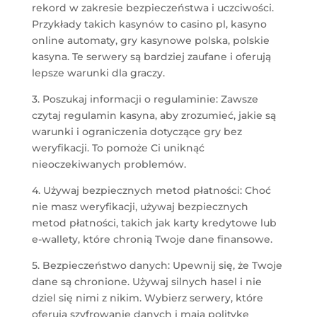
rekord w zakresie bezpieczeństwa i uczciwości.
Przykłady takich kasynów to casino pl, kasyno
online automaty, gry kasynowe polska, polskie
kasyna. Te serwery są bardziej zaufane i oferują
lepsze warunki dla graczy.
3. Poszukaj informacji o regulaminie: Zawsze
czytaj regulamin kasyna, aby zrozumieć, jakie są
warunki i ograniczenia dotyczące gry bez
weryfikacji. To pomoże Ci uniknąć
nieoczekiwanych problemów.
4. Używaj bezpiecznych metod płatności: Choć
nie masz weryfikacji, używaj bezpiecznych
metod płatności, takich jak karty kredytowe lub
e-wallety, które chronią Twoje dane finansowe.
5. Bezpieczeństwo danych: Upewnij się, że Twoje
dane są chronione. Używaj silnych hasel i nie
dziel się nimi z nikim. Wybierz serwery, które
oferują szyfrowanie danych i mają politykę