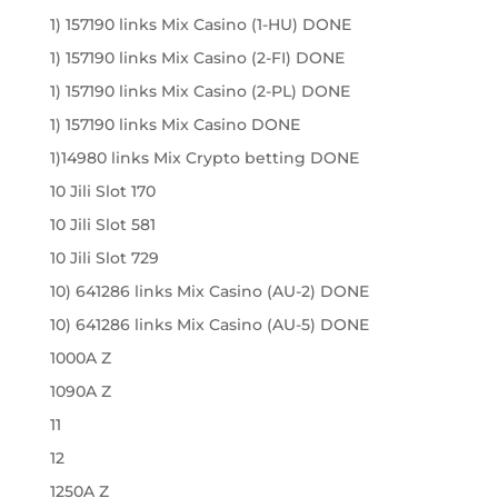
1) 157190 links Mix Casino (1-HU) DONE
1) 157190 links Mix Casino (2-FI) DONE
1) 157190 links Mix Casino (2-PL) DONE
1) 157190 links Mix Casino DONE
1)14980 links Mix Crypto betting DONE
10 Jili Slot 170
10 Jili Slot 581
10 Jili Slot 729
10) 641286 links Mix Casino (AU-2) DONE
10) 641286 links Mix Casino (AU-5) DONE
1000A Z
1090A Z
11
12
1250A Z