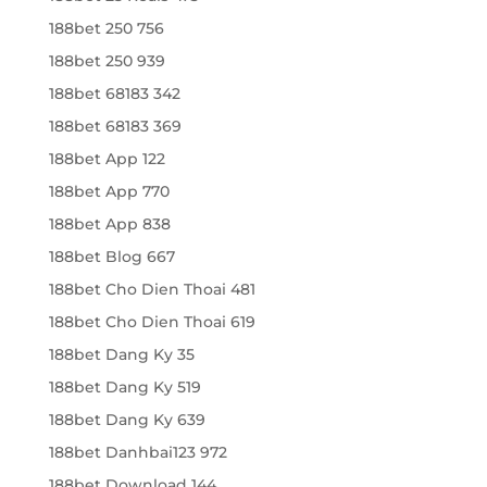
188bet 250 756
188bet 250 939
188bet 68183 342
188bet 68183 369
188bet App 122
188bet App 770
188bet App 838
188bet Blog 667
188bet Cho Dien Thoai 481
188bet Cho Dien Thoai 619
188bet Dang Ky 35
188bet Dang Ky 519
188bet Dang Ky 639
188bet Danhbai123 972
188bet Download 144