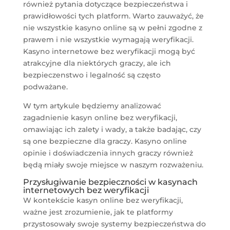
również pytania dotyczące bezpieczeństwa i
prawidłowości tych platform. Warto zauważyć, że
nie wszystkie kasyno online są w pełni zgodne z
prawem i nie wszystkie wymagają weryfikacji.
Kasyno internetowe bez weryfikacji mogą być
atrakcyjne dla niektórych graczy, ale ich
bezpieczenstwo i legalność są często
podważane.
W tym artykule będziemy analizować
zagadnienie kasyn online bez weryfikacji,
omawiając ich zalety i wady, a także badając, czy
są one bezpieczne dla graczy. Kasyno online
opinie i doświadczenia innych graczy również
będą miały swoje miejsce w naszym rozważeniu.
Przysługiwanie bezpieczności w kasynach
internetowych bez weryfikacji
W kontekście kasyn online bez weryfikacji,
ważne jest zrozumienie, jak te platformy
przystosowały swoje systemy bezpieczeństwa do