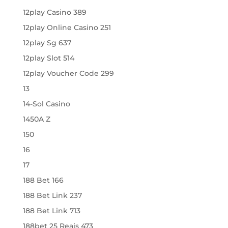
12play Casino 389
12play Online Casino 251
12play Sg 637
12play Slot 514
12play Voucher Code 299
13
14-Sol Casino
1450A Z
150
16
17
188 Bet 166
188 Bet Link 237
188 Bet Link 713
188bet 25 Reais 473