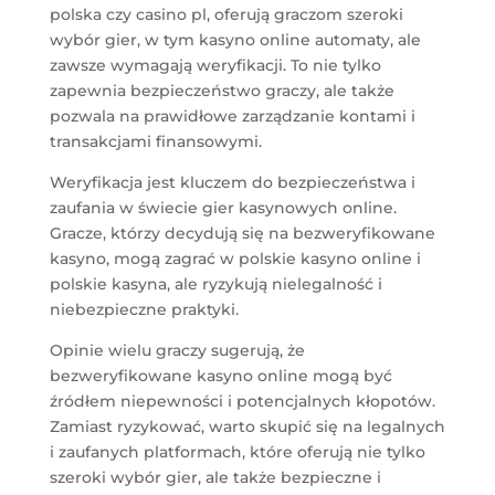
polska czy casino pl, oferują graczom szeroki
wybór gier, w tym kasyno online automaty, ale
zawsze wymagają weryfikacji. To nie tylko
zapewnia bezpieczeństwo graczy, ale także
pozwala na prawidłowe zarządzanie kontami i
transakcjami finansowymi.
Weryfikacja jest kluczem do bezpieczeństwa i
zaufania w świecie gier kasynowych online.
Gracze, którzy decydują się na bezweryfikowane
kasyno, mogą zagrać w polskie kasyno online i
polskie kasyna, ale ryzykują nielegalność i
niebezpieczne praktyki.
Opinie wielu graczy sugerują, że
bezweryfikowane kasyno online mogą być
źródłem niepewności i potencjalnych kłopotów.
Zamiast ryzykować, warto skupić się na legalnych
i zaufanych platformach, które oferują nie tylko
szeroki wybór gier, ale także bezpieczne i