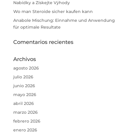
Nabídky a Získejte Výhody
Wo man Steroide sicher kaufen kann
Anabole Mischung: Einnahme und Anwendung
für optimale Resultate
Comentarios recientes
Archivos
agosto 2026
julio 2026
junio 2026
mayo 2026
abril 2026
marzo 2026
febrero 2026
enero 2026