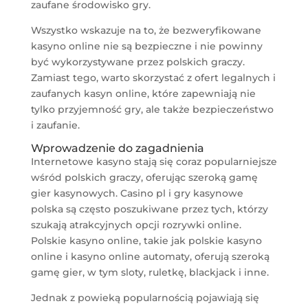
zaufane środowisko gry.
Wszystko wskazuje na to, że bezweryfikowane
kasyno online nie są bezpieczne i nie powinny
być wykorzystywane przez polskich graczy.
Zamiast tego, warto skorzystać z ofert legalnych i
zaufanych kasyn online, które zapewniają nie
tylko przyjemność gry, ale także bezpieczeństwo
i zaufanie.
Wprowadzenie do zagadnienia
Internetowe kasyno stają się coraz popularniejsze
wśród polskich graczy, oferując szeroką gamę
gier kasynowych. Casino pl i gry kasynowe
polska są często poszukiwane przez tych, którzy
szukają atrakcyjnych opcji rozrywki online.
Polskie kasyno online, takie jak polskie kasyno
online i kasyno online automaty, oferują szeroką
gamę gier, w tym sloty, ruletkę, blackjack i inne.
Jednak z powieką popularnością pojawiają się