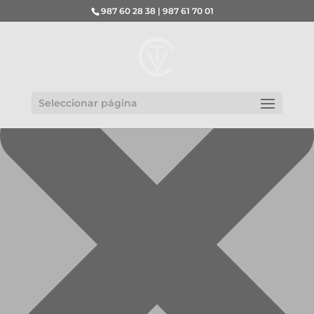
Gestionar el consentimiento de las cookies
987 60 28 38 | 987 61 70 01
Seleccionar página