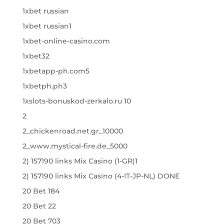
1xbet russian
1xbet russian1
1xbet-online-casino.com
1xbet32
1xbetapp-ph.com5
1xbetph.ph3
1xslots-bonuskod-zerkalo.ru 10
2
2_chickenroad.net.gr_10000
2_www.mystical-fire.de_5000
2) 157190 links Mix Casino (1-GR)1
2) 157190 links Mix Casino (4-IT-JP-NL) DONE
20 Bet 184
20 Bet 22
20 Bet 703