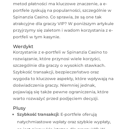
metod płatności ma kluczowe znaczenie, a e-
portfele zyskują na popularności, szczególnie w
Spinanzia Casino. Co sprawia, że są one tak
atrakcyjne dla graczy VIP? W poniższym artykule
przyjrzymy się zaletom i wadom korzystania z e-
portfeli w tym kasynie.
Werdykt
Korzystanie z e-portfeli w Spinanzia Casino to
rozwiązanie, które przynosi wiele korzyści,
szczególnie dla graczy o wysokich stawkach.
Szybkość transakcji, bezpieczeństwo oraz
wygoda to kluczowe aspekty, które wpływają na
doświadczenia graczy. Niemniej jednak,
pojawiają się także pewne ograniczenia, które
warto rozważyć przed podjęciem decyzji.
Plusy
Szybkość transakcji:
E-portfele oferują
natychmiastowe wpłaty oraz szybkie wypłaty,