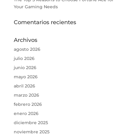
Your Gaming Needs
Comentarios recientes
Archivos
agosto 2026
julio 2026
junio 2026
mayo 2026
abril 2026
marzo 2026
febrero 2026
enero 2026
diciembre 2025
noviembre 2025