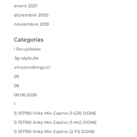
enero 2021
diciembre 2020
noviembre 2019
Categorías
! Без рубрики
.5p-style.de
.rinconvikingo.cl
05
06
09.06.2026
1
1) 157190 links Mix Casino (1-GR) DONE
1) 157190 links Mix Casino (1-HU) DONE
1) 157190 links Mix Casino (2-FI) DONE