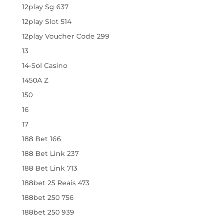
12play Sg 637
12play Slot 514
12play Voucher Code 299
13
14-Sol Casino
1450A Z
150
16
17
188 Bet 166
188 Bet Link 237
188 Bet Link 713
188bet 25 Reais 473
188bet 250 756
188bet 250 939