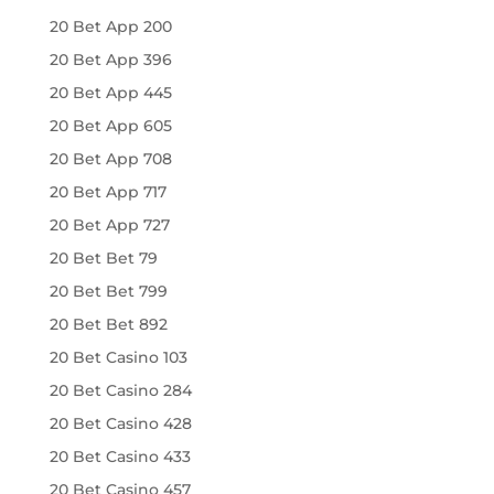
20 Bet App 200
20 Bet App 396
20 Bet App 445
20 Bet App 605
20 Bet App 708
20 Bet App 717
20 Bet App 727
20 Bet Bet 79
20 Bet Bet 799
20 Bet Bet 892
20 Bet Casino 103
20 Bet Casino 284
20 Bet Casino 428
20 Bet Casino 433
20 Bet Casino 457