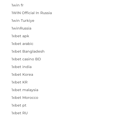
1win fr
1WIN Official In Russia
1win Turkiye
1winRussia
1xbet apk
1xbet arabic
1xbet Bangladesh
1xbet casino BD
1xbet india
1xbet Korea
1xbet KR
1xbet malaysia
1xbet Morocco
1xbet pt
1xbet RU