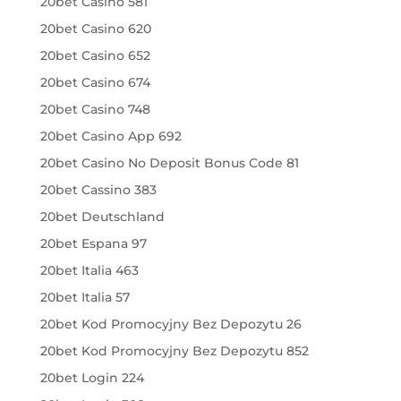
20bet Casino 581
20bet Casino 620
20bet Casino 652
20bet Casino 674
20bet Casino 748
20bet Casino App 692
20bet Casino No Deposit Bonus Code 81
20bet Cassino 383
20bet Deutschland
20bet Espana 97
20bet Italia 463
20bet Italia 57
20bet Kod Promocyjny Bez Depozytu 26
20bet Kod Promocyjny Bez Depozytu 852
20bet Login 224