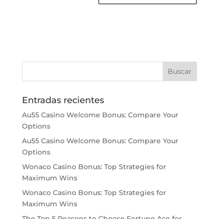
Entradas recientes
Au55 Casino Welcome Bonus: Compare Your
Options
Au55 Casino Welcome Bonus: Compare Your
Options
Wonaco Casino Bonus: Top Strategies for
Maximum Wins
Wonaco Casino Bonus: Top Strategies for
Maximum Wins
The Top 5 Reasons to Choose Fortune Ace for