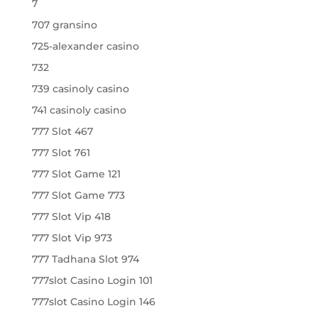
7
707 gransino
725-alexander casino
732
739 casinoly casino
741 casinoly casino
777 Slot 467
777 Slot 761
777 Slot Game 121
777 Slot Game 773
777 Slot Vip 418
777 Slot Vip 973
777 Tadhana Slot 974
777slot Casino Login 101
777slot Casino Login 146