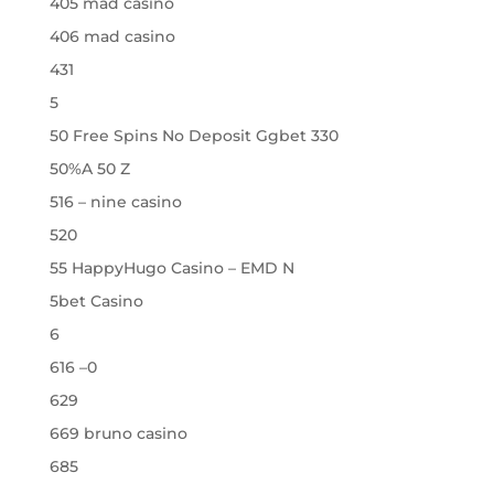
405 mad casino
406 mad casino
431
5
50 Free Spins No Deposit Ggbet 330
50%A 50 Z
516 – nine casino
520
55 HappyHugo Casino – EMD N
5bet Casino
6
616 –0
629
669 bruno casino
685