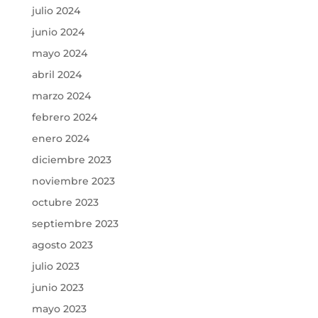
julio 2024
junio 2024
mayo 2024
abril 2024
marzo 2024
febrero 2024
enero 2024
diciembre 2023
noviembre 2023
octubre 2023
septiembre 2023
agosto 2023
julio 2023
junio 2023
mayo 2023