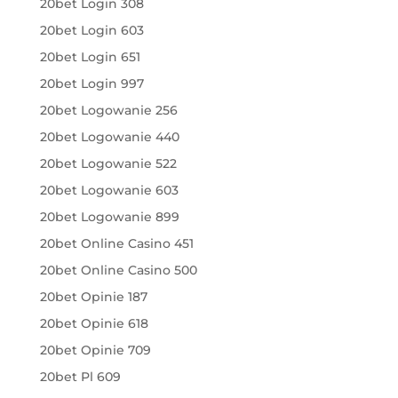
20bet Login 308
20bet Login 603
20bet Login 651
20bet Login 997
20bet Logowanie 256
20bet Logowanie 440
20bet Logowanie 522
20bet Logowanie 603
20bet Logowanie 899
20bet Online Casino 451
20bet Online Casino 500
20bet Opinie 187
20bet Opinie 618
20bet Opinie 709
20bet Pl 609