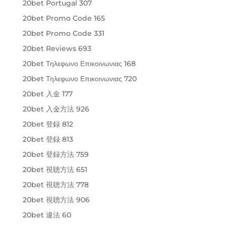
20bet Portugal 307
20bet Promo Code 165
20bet Promo Code 331
20bet Reviews 693
20bet Τηλεφωνο Επικοινωνιας 168
20bet Τηλεφωνο Επικοινωνιας 720
20bet 入金 177
20bet 入金方法 926
20bet 登録 812
20bet 登録 813
20bet 登録方法 759
20bet 視聴方法 651
20bet 視聴方法 778
20bet 視聴方法 906
20bet 違法 60