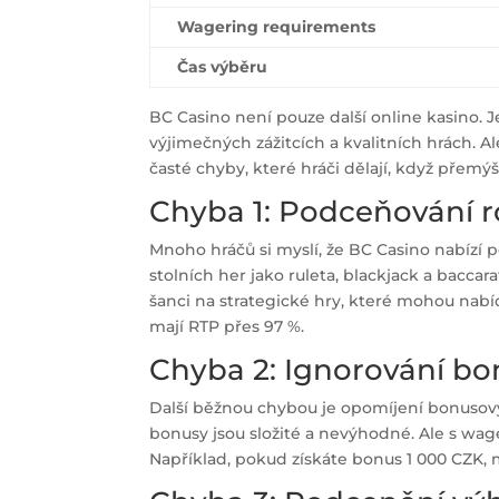
Wagering requirements
Čas výběru
BC Casino není pouze další online kasino. Je 
výjimečných zážitcích a kvalitních hrách. 
časté chyby, které hráči dělají, když přemýš
Chyba 1: Podceňování r
Mnoho hráčů si myslí, že BC Casino nabízí po
stolních her jako ruleta, blackjack a bacca
šanci na strategické hry, které mohou nabídn
mají RTP přes 97 %.
Chyba 2: Ignorování b
Další běžnou chybou je opomíjení bonusový
bonusy jsou složité a nevýhodné. Ale s wa
Například, pokud získáte bonus 1 000 CZK, m