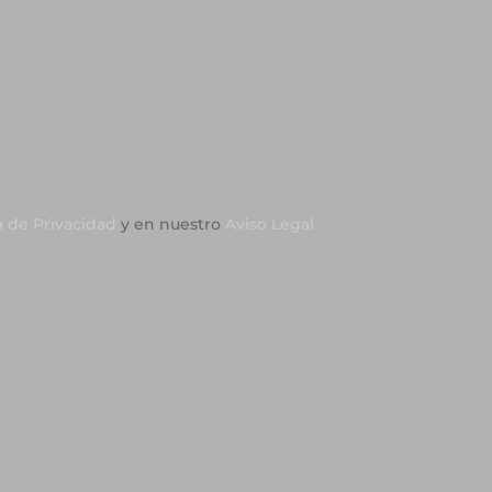
a de Privacidad
y en nuestro
Aviso Legal