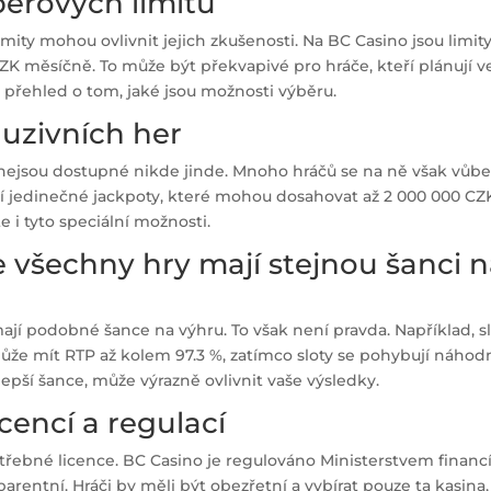
ěrových limitů
imity mohou ovlivnit jejich zkušenosti. Na BC Casino jsou limit
K měsíčně. To může být překvapivé pro hráče, kteří plánují v
t přehled o tom, jaké jsou možnosti výběru.
luzivních her
é nejsou dostupné nikde jinde. Mnoho hráčů se na ně však vůb
jí jedinečné jackpoty, které mohou dosahovat až 2 000 000 CZ
 i tyto speciální možnosti.
 všechny hry mají stejnou šanci 
 mají podobné šance na výhru. To však není pravda. Například, s
 může mít RTP až kolem 97.3 %, zatímco sloty se pohybují náhod
lepší šance, může výrazně ovlivnit vaše výsledky.
cencí a regulací
otřebné licence. BC Casino je regulováno Ministerstvem financí
sparentní. Hráči by měli být obezřetní a vybírat pouze ta kasina,