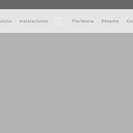
vicios
Instalaciones
Floristería
Pésame
Co