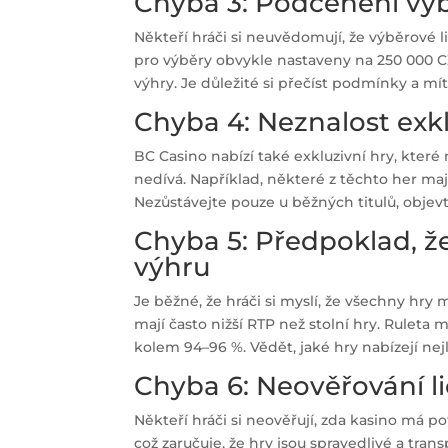
Chyba 3: Podcenění výb
Někteří hráči si neuvědomují, že výběrové l
pro výběry obvykle nastaveny na 250 000 CZ
výhry. Je důležité si přečíst podmínky a mí
Chyba 4: Neznalost exk
BC Casino nabízí také exkluzivní hry, kter
nedívá. Například, některé z těchto her ma
Nezůstávejte pouze u běžných titulů, objevte
Chyba 5: Předpoklad, že
výhru
Je běžné, že hráči si myslí, že všechny hry
mají často nižší RTP než stolní hry. Ruleta
kolem 94–96 %. Vědět, jaké hry nabízejí nej
Chyba 6: Neověřování li
Někteří hráči si neověřují, zda kasino má p
což zaručuje, že hry jsou spravedlivé a tran