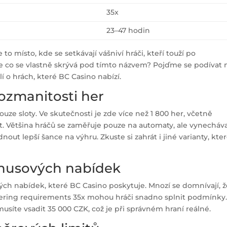
35x
23–47 hodin
to místo, kde se setkávají vášniví hráči, kteří touží po
Ale co se vlastně skrývá pod tímto názvem? Pojďme se podívat 
lí o hrách, které BC Casino nabízí.
ozmanitosti her
uze sloty. Ve skutečnosti je zde více než 1 800 her, včetně
rat. Většina hráčů se zaměřuje pouze na automaty, ale vynecháva
out lepší šance na výhru. Zkuste si zahrát i jiné varianty, kte
onusových nabídek
ch nabídek, které BC Casino poskytuje. Mnozí se domnívají, ž
gering requirements 35x mohou hráči snadno splnit podmínky
usíte vsadit 35 000 CZK, což je při správném hraní reálné.