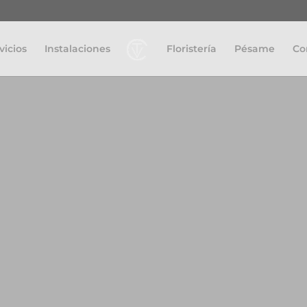
vicios
Instalaciones
Floristería
Pésame
Co