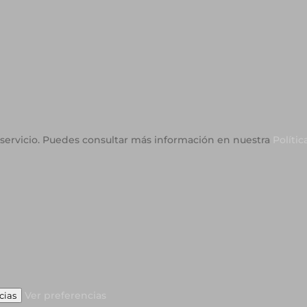
o servicio. Puedes consultar más información en nuestra
Polític
Ver preferencias
cias