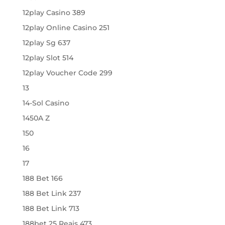
12play Casino 389
12play Online Casino 251
12play Sg 637
12play Slot 514
12play Voucher Code 299
13
14-Sol Casino
1450A Z
150
16
17
188 Bet 166
188 Bet Link 237
188 Bet Link 713
188bet 25 Reais 473