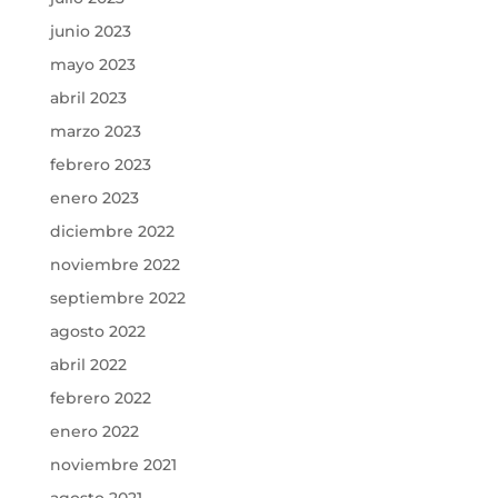
junio 2023
mayo 2023
abril 2023
marzo 2023
febrero 2023
enero 2023
diciembre 2022
noviembre 2022
septiembre 2022
agosto 2022
abril 2022
febrero 2022
enero 2022
noviembre 2021
agosto 2021