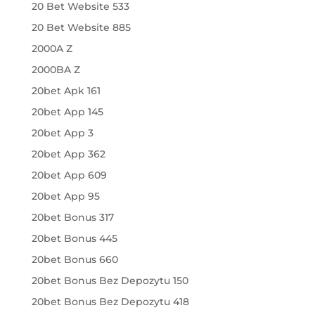
20 Bet Website 533
20 Bet Website 885
2000A Z
2000BA Z
20bet Apk 161
20bet App 145
20bet App 3
20bet App 362
20bet App 609
20bet App 95
20bet Bonus 317
20bet Bonus 445
20bet Bonus 660
20bet Bonus Bez Depozytu 150
20bet Bonus Bez Depozytu 418