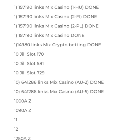
1) 157190 links Mix Casino (1-HU) DONE
1) 157190 links Mix Casino (2-FI) DONE
1) 157190 links Mix Casino (2-PL) DONE
1) 157190 links Mix Casino DONE
1)14980 links Mix Crypto betting DONE
10 Jili Slot 170
10 Jili Slot 581
10 Jili Slot 729
10) 641286 links Mix Casino (AU-2) DONE
10) 641286 links Mix Casino (AU-5) DONE
1000A Z
1090A Z
11
12
1250A Z