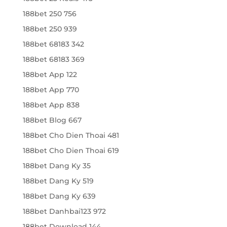
188bet 250 756
188bet 250 939
188bet 68183 342
188bet 68183 369
188bet App 122
188bet App 770
188bet App 838
188bet Blog 667
188bet Cho Dien Thoai 481
188bet Cho Dien Thoai 619
188bet Dang Ky 35
188bet Dang Ky 519
188bet Dang Ky 639
188bet Danhbai123 972
188bet Download 144