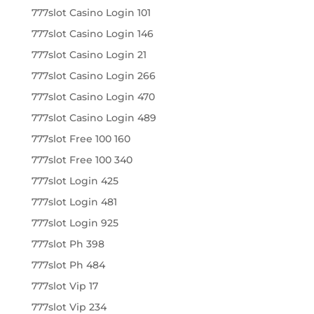
777slot Casino Login 101
777slot Casino Login 146
777slot Casino Login 21
777slot Casino Login 266
777slot Casino Login 470
777slot Casino Login 489
777slot Free 100 160
777slot Free 100 340
777slot Login 425
777slot Login 481
777slot Login 925
777slot Ph 398
777slot Ph 484
777slot Vip 17
777slot Vip 234