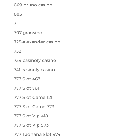
669 bruno casino
685
7
707 gransino
725-alexander casino
732
739 casinoly casino
741 casinoly casino
777 Slot 467
777 Slot 761
777 Slot Game 121
777 Slot Game 773
777 Slot Vip 418
777 Slot Vip 973
777 Tadhana Slot 974