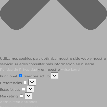
Utilizamos cookies para optimizar nuestro sitio web y nuestro
servicio. Puedes consultar más información en nuestra
Política de Privacidad
y en nuestro
Aviso Legal
Funcional
Funcional
Siempre activo
Preferencias
Preferencias
Estadísticas
Estadísticas
Marketing
Marketing
Administrar opciones