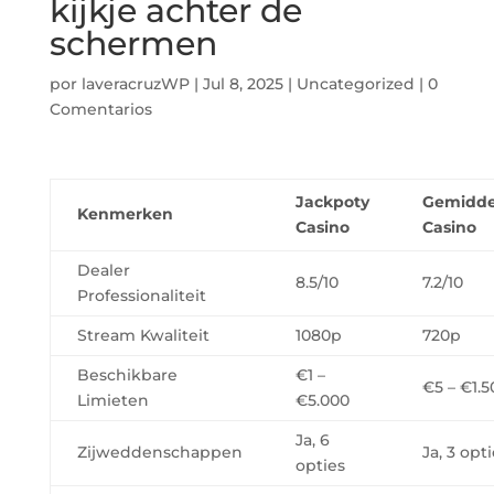
kijkje achter de
schermen
por
laveracruzWP
|
Jul 8, 2025
|
Uncategorized
|
0
Comentarios
Jackpoty
Gemidde
Kenmerken
Casino
Casino
Dealer
8.5/10
7.2/10
Professionaliteit
Stream Kwaliteit
1080p
720p
Beschikbare
€1 –
€5 – €1.5
Limieten
€5.000
Ja, 6
Zijweddenschappen
Ja, 3 opt
opties