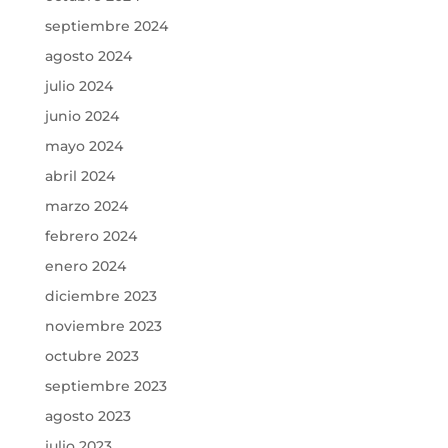
septiembre 2024
agosto 2024
julio 2024
junio 2024
mayo 2024
abril 2024
marzo 2024
febrero 2024
enero 2024
diciembre 2023
noviembre 2023
octubre 2023
septiembre 2023
agosto 2023
julio 2023