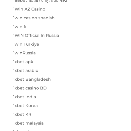
188bet มือถือ เข้าสู่ระบบ 492
1Win AZ Casino
1win casino spanish
1win fr
1WIN Official In Russia
1win Turkiye
1winRussia
1xbet apk
1xbet arabic
1xbet Bangladesh
1xbet casino BD
1xbet india
1xbet Korea
1xbet KR
1xbet malaysia