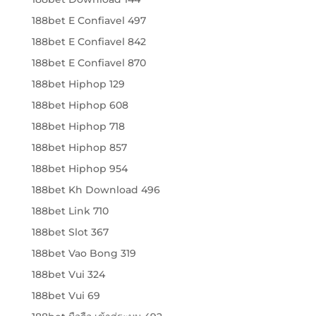
188bet E Confiavel 497
188bet E Confiavel 842
188bet E Confiavel 870
188bet Hiphop 129
188bet Hiphop 608
188bet Hiphop 718
188bet Hiphop 857
188bet Hiphop 954
188bet Kh Download 496
188bet Link 710
188bet Slot 367
188bet Vao Bong 319
188bet Vui 324
188bet Vui 69