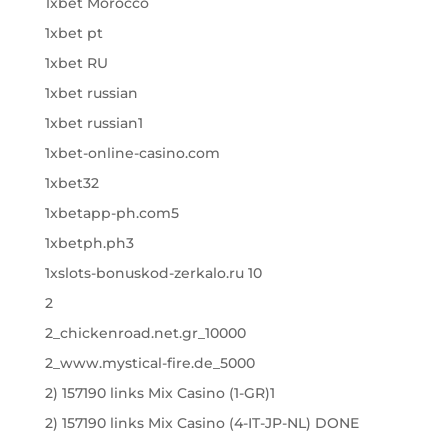
1xbet Morocco
1xbet pt
1xbet RU
1xbet russian
1xbet russian1
1xbet-online-casino.com
1xbet32
1xbetapp-ph.com5
1xbetph.ph3
1xslots-bonuskod-zerkalo.ru 10
2
2_chickenroad.net.gr_10000
2_www.mystical-fire.de_5000
2) 157190 links Mix Casino (1-GR)1
2) 157190 links Mix Casino (4-IT-JP-NL) DONE